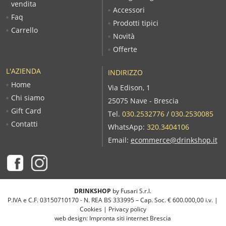
vendita
Accessori
Faq
Prodotti tipici
Carrello
Novità
Offerte
L'AZIENDA
INDIRIZZO
Home
Via Edison, 1
Chi siamo
25075 Nave - Brescia
Gift Card
Tel.
030.2532776
/
030.2530085
Contatti
WhatsApp:
320.3404106
Email:
ecommerce@drinkshop.it
DRINKSHOP
by Fusari S.r.l.
P.IVA e C.F. 03150710170 - N. REA BS 333995 – Cap. Soc. € 600.000,00 i.v. |
Cookies
|
Privacy policy
web design:
Impronta siti internet Brescia