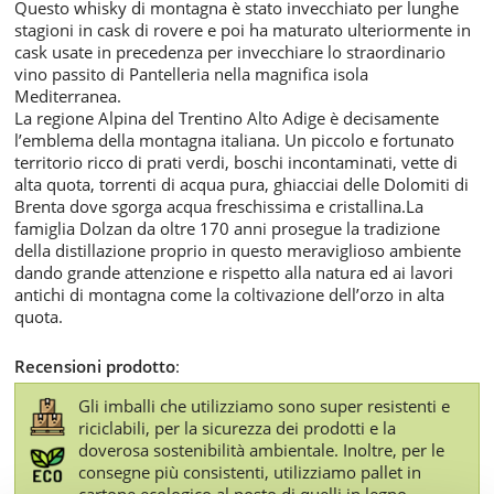
Questo whisky di montagna è stato invecchiato per lunghe
stagioni in cask di rovere e poi ha maturato ulteriormente in
cask usate in precedenza per invecchiare lo straordinario
vino passito di Pantelleria nella magnifica isola
Mediterranea.
La regione Alpina del Trentino Alto Adige è decisamente
l’emblema della montagna italiana. Un piccolo e fortunato
territorio ricco di prati verdi, boschi incontaminati, vette di
alta quota, torrenti di acqua pura, ghiacciai delle Dolomiti di
Brenta dove sgorga acqua freschissima e cristallina.La
famiglia Dolzan da oltre 170 anni prosegue la tradizione
della distillazione proprio in questo meraviglioso ambiente
dando grande attenzione e rispetto alla natura ed ai lavori
antichi di montagna come la coltivazione dell’orzo in alta
quota.
Recensioni prodotto
:
Gli imballi che utilizziamo sono super resistenti e
riciclabili, per la sicurezza dei prodotti e la
doverosa sostenibilità ambientale. Inoltre, per le
consegne più consistenti, utilizziamo pallet in
cartone ecologico al posto di quelli in legno.