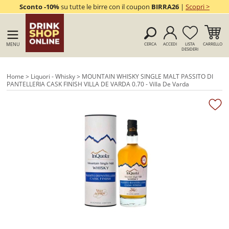
Sconto -10%
su tutte le birre con il coupon
BIRRA26
|
Scopri >
MENU
CERCA
ACCEDI
LISTA
CARRELLO
DESIDERI
Home
>
Liquori - Whisky
> MOUNTAIN WHISKY SINGLE MALT PASSITO DI
PANTELLERIA CASK FINISH VILLA DE VARDA 0.70 - Villa De Varda