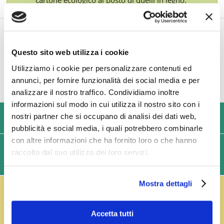
TI POTREBBE INTERESSARE ANCHE
Questo sito web utilizza i cookie
Utilizziamo i cookie per personalizzare contenuti ed
annunci, per fornire funzionalità dei social media e per
analizzare il nostro traffico. Condividiamo inoltre
informazioni sul modo in cui utilizza il nostro sito con i
nostri partner che si occupano di analisi dei dati web,
USIAMO SOLO IMBALLAGGI RESISTENTI ED ECOLOGICI
pubblicità e social media, i quali potrebbero combinarle
con altre informazioni che ha fornito loro o che hanno
SPEDIZIONI VELOCI IN 24/48/72 ORE (GIORNI
raccolto dal suo utilizzo dei loro servizi.
LAVORATIVI)
Mostra dettagli
IL RESO FUSTI TI PREMIA!
Effettua il reso dei vuoti dei fusti Perfect Draft
(almeno 3 fusti) e ricevi un buono da € 5,00 per ogni
Accetta tutti
fusto,
clicca qui
.