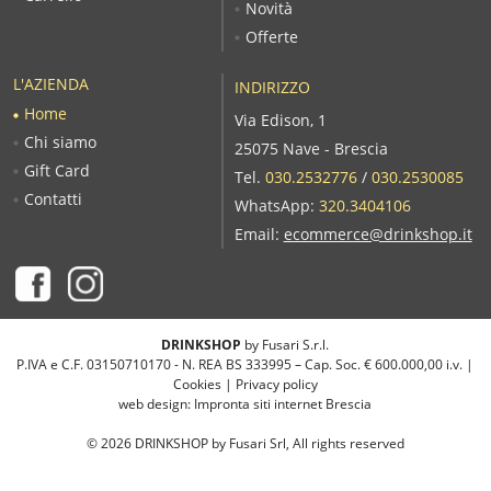
Novità
Offerte
L'AZIENDA
INDIRIZZO
Home
Via Edison, 1
Chi siamo
25075 Nave - Brescia
Gift Card
Tel.
030.2532776
/
030.2530085
Contatti
WhatsApp:
320.3404106
Email:
ecommerce@drinkshop.it
DRINKSHOP
by Fusari S.r.l.
P.IVA e C.F. 03150710170 - N. REA BS 333995 – Cap. Soc. € 600.000,00 i.v. |
Cookies
|
Privacy policy
web design:
Impronta siti internet Brescia
©
2026
DRINKSHOP by Fusari Srl, All rights reserved