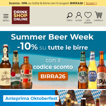
Sconto -10%
su tutte le birre con il coupon
BIRRA26
|
Scopri >
MENU
CERCA
ACCEDI
LISTA
CARRELLO
DESIDERI