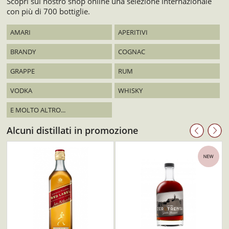
Scopri sul nostro shop online una selezione internazionale
con più di 700 bottiglie.
AMARI
APERITIVI
BRANDY
COGNAC
GRAPPE
RUM
VODKA
WHISKY
E MOLTO ALTRO...
Alcuni distillati in promozione