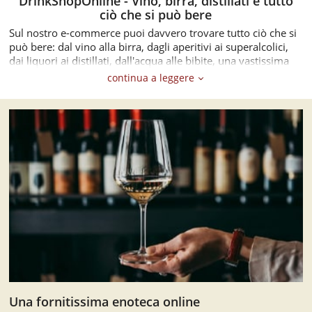
DrinkShopOnline - Vino, birra, distillati e tutto
ciò che si può bere
Sul nostro e-commerce puoi davvero trovare tutto ciò che si
può bere: dal vino alla birra, dagli aperitivi ai superalcolici,
dai liquori ai distillati, dall'acqua alle bibite, una vastissima
scelta, per ogni fascia di prezzo.
continua a leggere
Cerca ciò che ti serve tra 7000 prodotti, una selezione da veri
esperti che soltanto chi, come noi, lavora da più di 40 anni
nel beverage sa fare. Ogni prodotto è pronto per arrivare
dagli scaffali dei nostri grandi store a casa tua, ti bastano
pochi clic!
Una fornitissima enoteca online