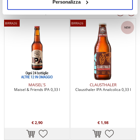
Personalizza
Alcune birre in promozione
BIRRA26
BIRRA26
MAISEL'S
CLAUSTHALER
Maisel & Friends IPA 0,33 l
Clausthaler IPA Analcolica 0,33 l
€ 2,90
€ 1,98