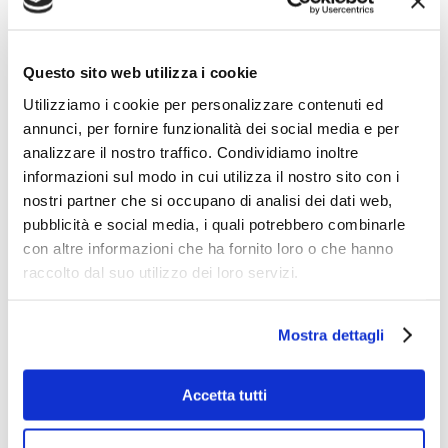
Questo sito web utilizza i cookie
Utilizziamo i cookie per personalizzare contenuti ed
annunci, per fornire funzionalità dei social media e per
analizzare il nostro traffico. Condividiamo inoltre
A tutta birra con il nostro shop
informazioni sul modo in cui utilizza il nostro sito con i
Tante birre in offerta a prezzi eccezionali
nostri partner che si occupano di analisi dei dati web,
I birrifici più apprezzati e quelli di nicchia per una selezione
pubblicità e social media, i quali potrebbero combinarle
che include tanti stili. Sul nostro e-commerce trovi più di 300
con altre informazioni che ha fornito loro o che hanno
birre per tutti i gusti e in ogni formato, anche in fusto.
raccolto dal suo utilizzo dei loro servizi.
ANALCOLICHE
WEISS - BIANCHE
SENZA GLUTINE
ARTIGIANALI
Mostra dettagli
ROSSE - AMBRATE
SPECIALI
Accetta tutti
BIONDE
SCURE
IN FUSTO