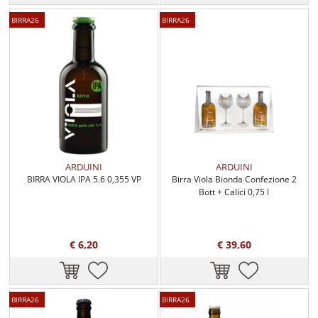
BIRRA26
BIRRA26
ARDUINI
ARDUINI
BIRRA VIOLA IPA 5.6 0,355 VP
Birra Viola Bionda Confezione 2
Bott + Calici 0,75 l
€ 6,20
€ 39,60
BIRRA26
BIRRA26