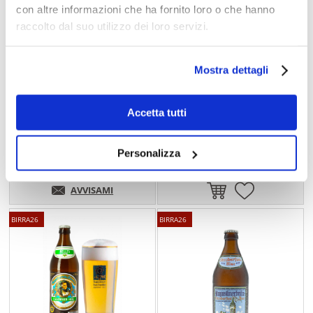
con altre informazioni che ha fornito loro o che hanno
raccolto dal suo utilizzo dei loro servizi.
Mostra dettagli
AUGUSTINER
AUGUSTINER
Bicchiere Augustiner Willy 50 l
Bicchiere Augustiner
Accetta tutti
OKTOBERFEST 50 cl
Personalizza
€ 8,90
€ 8,90
AVVISAMI
BIRRA26
BIRRA26