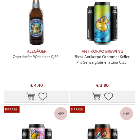
ALLGÄUER
ANTIKORPO BREWING
Oberdorfer Weissbier 0,50 l
Birra Antikorpo Grommet Keller
Pils Senza glutine lattina 0,33 l
€ 4,40
€ 3,90
BIRRA26
BIRRA26