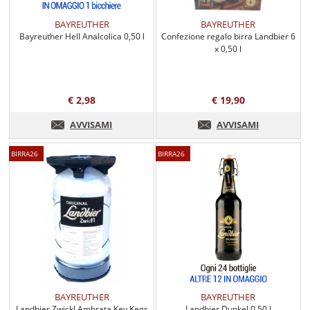
BAYREUTHER
BAYREUTHER
Bayreuther Hell Analcolica 0,50 l
Confezione regalo birra Landbier 6
x 0,50 l
€ 2,98
€ 19,90
AVVISAMI
AVVISAMI
BIRRA26
BIRRA26
BAYREUTHER
BAYREUTHER
Landbier Zwickl Ambrata Key Kegs
Landbier Dunkel 0,50 l