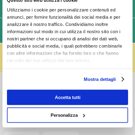
Questo sito web utilizza i cookie
USIAMO SOLO IMBALLAGGI RESISTENTI ED ECOLOGICI
Utilizziamo i cookie per personalizzare contenuti ed
annunci, per fornire funzionalità dei social media e per
analizzare il nostro traffico. Condividiamo inoltre
SPEDIZIONI VELOCI IN 24/48/72 ORE (GIORNI
informazioni sul modo in cui utilizza il nostro sito con i
LAVORATIVI)
nostri partner che si occupano di analisi dei dati web,
pubblicità e social media, i quali potrebbero combinarle
IL RESO FUSTI TI PREMIA!
con altre informazioni che ha fornito loro o che hanno
Effettua il reso dei vuoti dei fusti Perfect Draft
raccolto dal suo utilizzo dei loro servizi.
(almeno 3 fusti) e ricevi un buono da € 5,00 per ogni
fusto,
clicca qui
.
Mostra dettagli
COSTI DI
SPEDIZIONE
Consegna standard > € 6,90
Accetta tutti
Isole > € 8,90
GRATIS
sopra € 59,00
Ordine minimo € 20,00
Personalizza
Spedizioni in 24/48/72 h (giorni lavorativi)