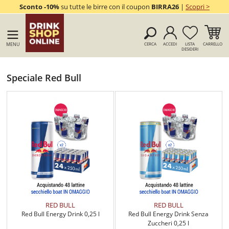
Sconto -10%
su tutte le birre con il coupon
BIRRA26
|
Scopri >
MENU
CERCA
ACCEDI
LISTA
CARRELLO
DESIDERI
Speciale Red Bull
RED BULL
RED BULL
Red Bull Energy Drink 0,25 l
Red Bull Energy Drink Senza
Zuccheri 0,25 l