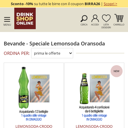
Sconto -10%
su tutte le birre con il coupon
BIRRA26
|
Scopri >
MENU
CERCA
ACCEDI
LISTA
CARRELLO
DESIDERI
Bevande - Speciale Lemonsoda Oransoda
ORDINA PER:
LEMONSODA-CRODO
LEMONSODA-CRODO