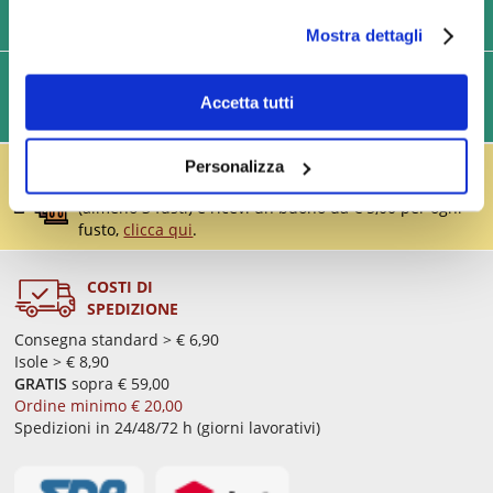
USIAMO SOLO IMBALLAGGI RESISTENTI ED ECOLOGICI
Mostra dettagli
SPEDIZIONI VELOCI IN 24/48/72 ORE (GIORNI
Accetta tutti
LAVORATIVI)
IL RESO FUSTI TI PREMIA!
Personalizza
Effettua il reso dei vuoti dei fusti Perfect Draft
(almeno 3 fusti) e ricevi un buono da € 5,00 per ogni
fusto,
clicca qui
.
COSTI DI
SPEDIZIONE
Consegna standard > € 6,90
Isole > € 8,90
GRATIS
sopra € 59,00
Ordine minimo € 20,00
Spedizioni in 24/48/72 h (giorni lavorativi)