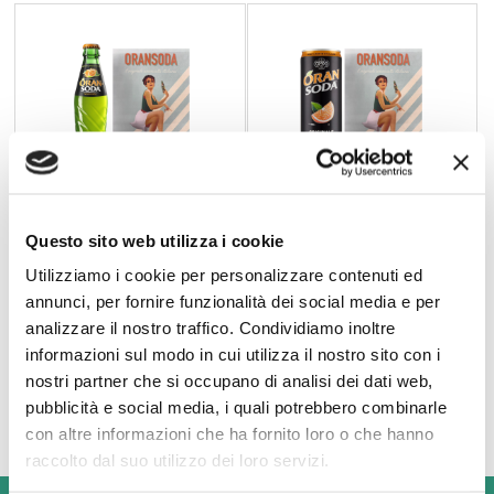
Questo sito web utilizza i cookie
ORANSODA-CRODO
ORANSODA-CRODO
Oransoda 0,20 l - Conf. 6 pz
Oransoda lattina sleek 0,33 l - Conf.
Utilizziamo i cookie per personalizzare contenuti ed
6 pz
annunci, per fornire funzionalità dei social media e per
analizzare il nostro traffico. Condividiamo inoltre
informazioni sul modo in cui utilizza il nostro sito con i
€ 4,80
€ 5,88
nostri partner che si occupano di analisi dei dati web,
pubblicità e social media, i quali potrebbero combinarle
con altre informazioni che ha fornito loro o che hanno
raccolto dal suo utilizzo dei loro servizi.