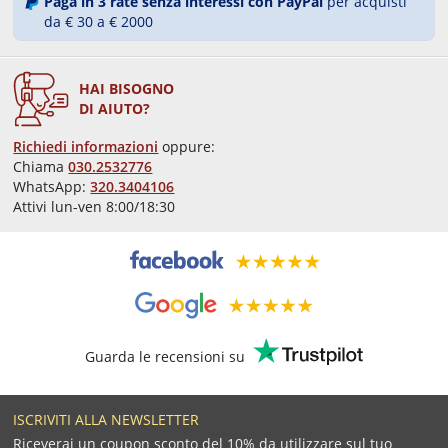
Paga in 3 rate senza interessi con PayPal
per acquisti
da € 30 a € 2000
HAI BISOGNO
DI AIUTO?
Richiedi informazioni
oppure:
Chiama
030.2532776
WhatsApp:
320.3404106
Attivi lun-ven 8:00/18:30
Guarda le recensioni su
ISCRIVITI ALLA NEWSLETTER
Riceverai un coupon sconto del 10% da utilizzare sul tuo