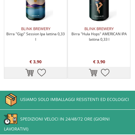
BLINK BREWERY
BLINK BREWERY
Birra "Gigi" Session Ipa lattina 0,33
Birra "Hula Hops" AMERICAN IPA
l
lattina 0,33 l
€ 3,90
€ 3,90
USIAMO SOLO IMBALLAGGI RESISTENTI ED ECOLOGICI
SPEDIZIONI VELOCI IN 24/48/72 ORE (GIORNI
LAVORATIVI)