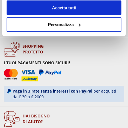
Solo a Brescia e provincia
Accetta tutti
Presso Drink Shop Nave > entro 1 ora.
Presso Drink Brescia, Shop Poncarale, Rovato, Desenzano del
Garda, Puegnago > entro 24 ore.
Personalizza
Attivo nei giorni lavorativi e il sabato.
SHOPPING
PROTETTO
I TUOI PAGAMENTI SONO SICURI!
Paga in 3 rate senza interessi con PayPal
per acquisti
da € 30 a € 2000
HAI BISOGNO
DI AIUTO?