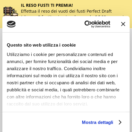
IL RESO FUSTI TI PREMIA!
Effettua il reso dei vuoti dei fusti Perfect Draft
(almeno 3 fusti) e ricevi un buono da € 5,00 per ogni
fusto,
clicca qui
.
COSTI DI
SPEDIZIONE
Questo sito web utilizza i cookie
Consegna standard > € 6,90
Utilizziamo i cookie per personalizzare contenuti ed
Isole > € 8,90
annunci, per fornire funzionalità dei social media e per
GRATIS
sopra € 59,00
analizzare il nostro traffico. Condividiamo inoltre
Ordine minimo € 20,00
informazioni sul modo in cui utilizza il nostro sito con i
Spedizioni in 24/48/72 h (giorni lavorativi)
nostri partner che si occupano di analisi dei dati web,
pubblicità e social media, i quali potrebbero combinarle
con altre informazioni che ha fornito loro o che hanno
raccolto dal suo utilizzo dei loro servizi.
RITIRO GRATIS
Mostra dettagli
IN STORE