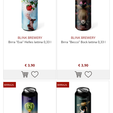
attraverso delle analisi microbiologiche e chimiche effettuate
nei punti critici del processo produttivo e finalizzate a farvi
trovare nel bicchiere una birra sempre di qualità.
Ecosostenibilità:
Abbiamo a cuore l’ ecosostenibilità infatti
cerchiamo di impattare il meno possibile sull’ambiente.
Utilizziamo principalmente fusti in acciaio riutilizzabili ed il
nostro birrificio vanta un impianto fotovoltaico che ci
BLINK BREWERY
BLINK BREWERY
Birra "Eva" Helles lattina 0,33 l
Birra "Becco" Bock lattina 0,33 l
permette di sostenere parzialmente il nostro fabbisogno
energetico.
I prodotti di scarto della nostra produzione vengono
riutilizzati per creare mangimi zootecnici.
€ 3,90
€ 3,90
BIRRA26
BIRRA26