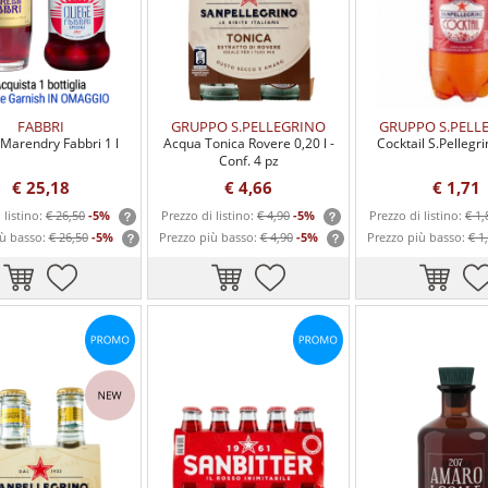
FABBRI
GRUPPO S.PELLEGRINO
GRUPPO S.PELL
 Marendry Fabbri 1 l
Acqua Tonica Rovere 0,20 l -
Cocktail S.Pellegri
Conf. 4 pz
€ 25,18
€ 4,66
€ 1,71
 listino:
€ 26,50
-5%
Prezzo di listino:
€ 4,90
-5%
Prezzo di listino:
€ 1,
iù basso:
€ 26,50
-5%
Prezzo più basso:
€ 4,90
-5%
Prezzo più basso:
€ 1