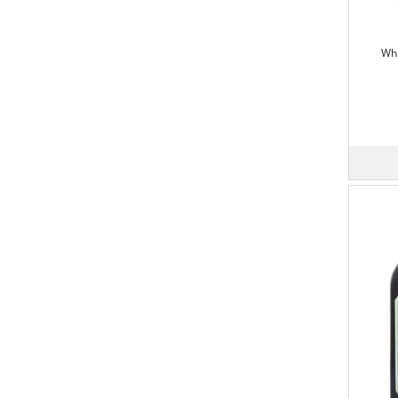
BUMBU RUM COMPANY
Bushmills
Whi
Cà dei Frati
Caffo
Caledonian Distillery
Camino Real
Campari
Campbeltown
Canadian Club
Candolini
Cantina Tollo
Cantine Pellegrino
Caol Ila
Capel
Cappelletti
Captain Morgan
Cardenal Mendoza