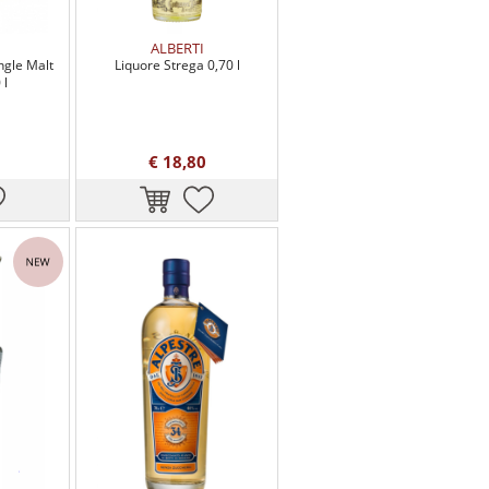
ALBERTI
ngle Malt
Liquore Strega 0,70 l
 l
€ 18,80