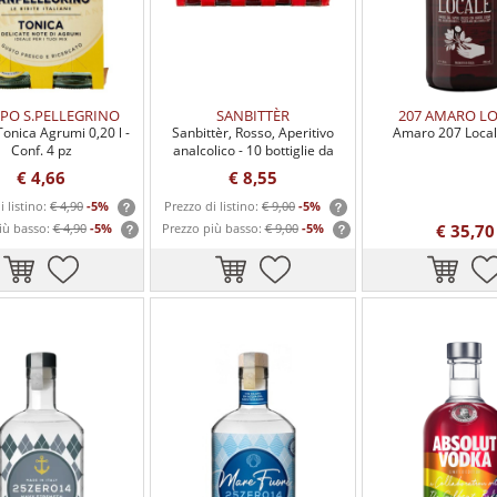
PO S.PELLEGRINO
SANBITTÈR
207 AMARO L
onica Agrumi 0,20 l -
Sanbittèr, Rosso, Aperitivo
Amaro 207 Local
Conf. 4 pz
analcolico - 10 bottiglie da
100ml
€ 4,66
€ 8,55
i listino:
€ 4,90
-5%
Prezzo di listino:
€ 9,00
-5%
iù basso:
€ 4,90
-5%
Prezzo più basso:
€ 9,00
-5%
€ 35,70