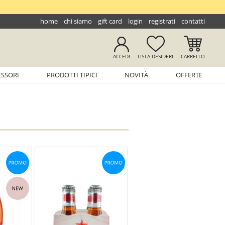
home
chi siamo
gift card
login
registrati
contatti
ACCEDI
LISTA
DESIDERI
CARRELLO
ESSORI
PRODOTTI TIPICI
NOVITÀ
OFFERTE