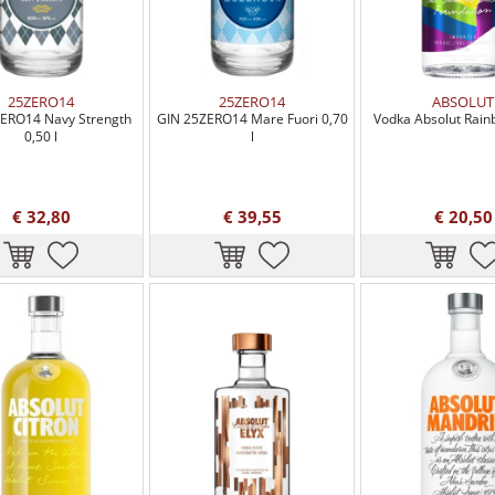
25ZERO14
25ZERO14
ABSOLUT
ERO14 Navy Strength
GIN 25ZERO14 Mare Fuori 0,70
Vodka Absolut Rainb
0,50 l
l
€ 32,80
€ 39,55
€ 20,50