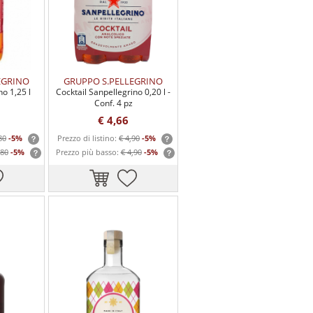
EGRINO
GRUPPO S.PELLEGRINO
no 1,25 l
Cocktail Sanpellegrino 0,20 l -
Conf. 4 pz
€ 4,66
80
-5%
Prezzo di listino:
€ 4,90
-5%
,80
-5%
Prezzo più basso:
€ 4,90
-5%