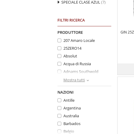
SPECIALE CLASE AZUL
(7)
FILTRI RICERCA
PRODUTTORE
GIN 25Z
207 Amaro Locale
25ZERO14
Absolut
Acqua di Russia
Adnams Southwold
Akashi
Mostra tutti
Alberti
NAZIONI
ALEXANDRION SABER
DISTILLERIES 1789
Antille
ALKKEMIST
Argentina
Alpestre
Australia
Amarcor
Barbados
Amuerte Gin
Belgio