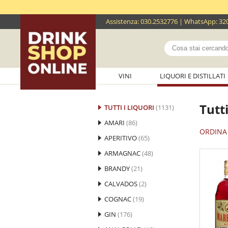
Assistenza
:
030.2532776
| WhatsApp:
32
VINI
LIQUORI E DISTILLATI
Tutti
TUTTI I LIQUORI
(1131)
AMARI
(86)
ORDINA 
APERITIVO
(65)
ARMAGNAC
(48)
BRANDY
(21)
CALVADOS
(2)
COGNAC
(19)
GIN
(176)