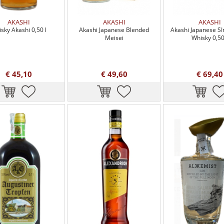
AKASHI
AKASHI
AKASHI
sky Akashi 0,50 l
Akashi Japanese Blended
Akashi Japanese SI
Meisei
Whisky 0,50
€ 45,10
€ 49,60
€ 69,40