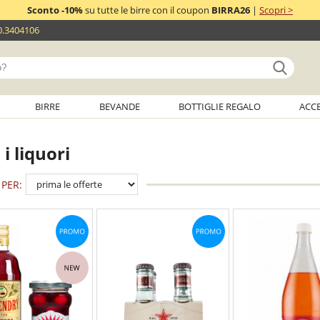
Sconto -10%
su tutte le birre con il coupon
BIRRA26
|
Scopri >
0.3404106
BIRRE
BEVANDE
BOTTIGLIE REGALO
ACC
 i liquori
PER: