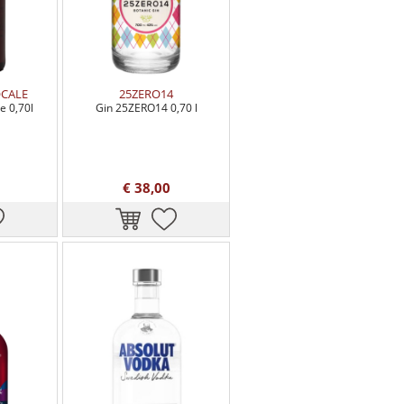
OCALE
25ZERO14
e 0,70l
Gin 25ZERO14 0,70 l
€ 38,00