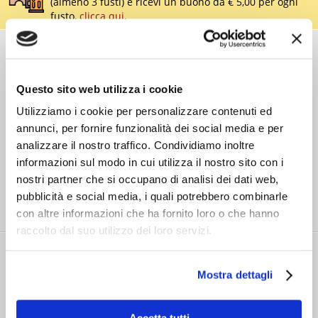
(almeno 3 fusti) e ricevi un buono da € 5,00 per ogni
fusto,
clicca qui
.
COSTI DI
SPEDIZIONE
Consegna standard > € 6,90
Questo sito web utilizza i cookie
Isole > € 8,90
Utilizziamo i cookie per personalizzare contenuti ed
GRATIS
sopra € 59,00
annunci, per fornire funzionalità dei social media e per
Ordine minimo € 20,00
Spedizioni in 24/48/72 h (giorni lavorativi)
analizzare il nostro traffico. Condividiamo inoltre
informazioni sul modo in cui utilizza il nostro sito con i
nostri partner che si occupano di analisi dei dati web,
pubblicità e social media, i quali potrebbero combinarle
con altre informazioni che ha fornito loro o che hanno
raccolto dal suo utilizzo dei loro servizi.
RITIRO GRATIS
IN STORE
Mostra dettagli
Solo a Brescia e provincia
Presso Drink Shop Nave > entro 1 ora.
Accetta tutti