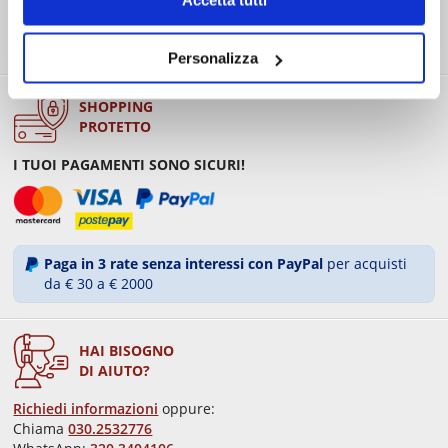
Presso Drink Brescia, Shop Poncarale, Rovato, Desenzano del
Garda, Puegnago > entro 24 ore.
Attivo nei giorni lavorativi e il sabato.
Personalizza
SHOPPING
PROTETTO
I TUOI PAGAMENTI SONO SICURI!
Paga in 3 rate senza interessi con PayPal
per acquisti
da € 30 a € 2000
HAI BISOGNO
DI AIUTO?
Richiedi informazioni
oppure:
Chiama
030.2532776