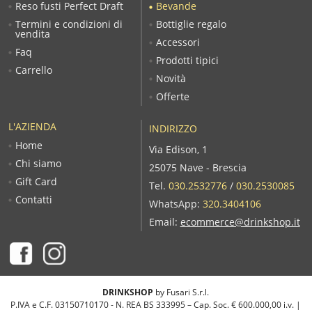
Reso fusti Perfect Draft
Bevande
Termini e condizioni di
Bottiglie regalo
vendita
Accessori
Faq
Prodotti tipici
Carrello
Novità
Offerte
L'AZIENDA
INDIRIZZO
Home
Via Edison, 1
Chi siamo
25075 Nave - Brescia
Gift Card
Tel.
030.2532776
/
030.2530085
Contatti
WhatsApp:
320.3404106
Email:
ecommerce@drinkshop.it
DRINKSHOP
by Fusari S.r.l.
P.IVA e C.F. 03150710170 - N. REA BS 333995 – Cap. Soc. € 600.000,00 i.v. |