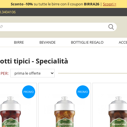
Sconto -10%
su tutte le birre con il coupon
BIRRA26
|
Scopri >
0.3404106
BIRRE
BEVANDE
BOTTIGLIE REGALO
ACC
tti tipici - Specialità
PER: