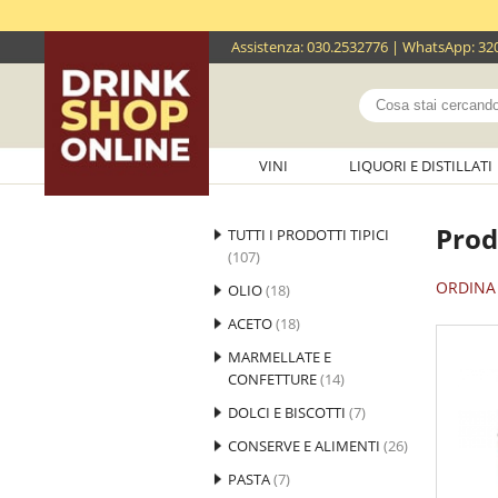
Assistenza
:
030.2532776
| WhatsApp:
32
VINI
LIQUORI E DISTILLATI
Prodo
TUTTI I PRODOTTI TIPICI
(107)
ORDINA 
OLIO
(18)
ACETO
(18)
MARMELLATE E
CONFETTURE
(14)
DOLCI E BISCOTTI
(7)
CONSERVE E ALIMENTI
(26)
PASTA
(7)