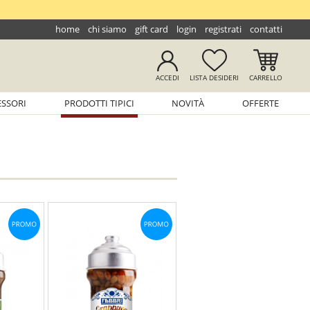
home
chi siamo
gift card
login
registrati
contatti
ACCEDI
LISTA
DESIDERI
CARRELLO
ESSORI
PRODOTTI TIPICI
NOVITÀ
OFFERTE