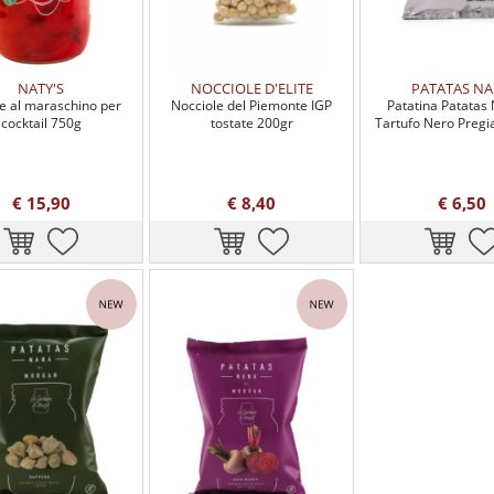
NATY'S
NOCCIOLE D'ELITE
PATATAS N
ie al maraschino per
Nocciole del Piemonte IGP
Patatina Patatas 
cocktail 750g
tostate 200gr
Tartufo Nero Pregi
€ 15,90
€ 8,40
€ 6,50