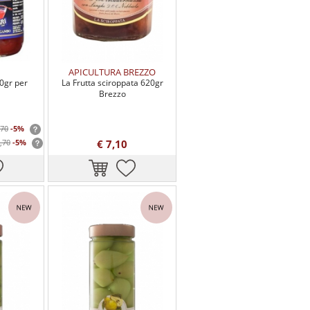
APICULTURA BREZZO
70gr per
La Frutta sciroppata 620gr
Brezzo
,70
-5%
,70
-5%
€ 7,10