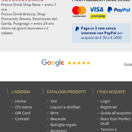
Presso Drink Shop Nave > entro 1
ora.
Presso Drink Brescia, Shop
Poncarale, Rovato, Desenzano del
Garda, Puegnago > entro 24 ore.
Attivo nei giorni lavorativi e il
Paga in 3 rate senza
sabato.
interessi con PayPal
per
acquisti da € 30 a € 2000
Guar
L'AZIENDA
CATALOGO PRODOTTI
I TUOI ACQUISTI
Home
Vini
Login
Chi siamo
Liquori e distillati
Registrati
Gift Card
Birre
Guida all'acquisto
Contatti
Bevande
Reso fusti Perfect
Draft
Bottiglie regalo
Termini e
Accessori