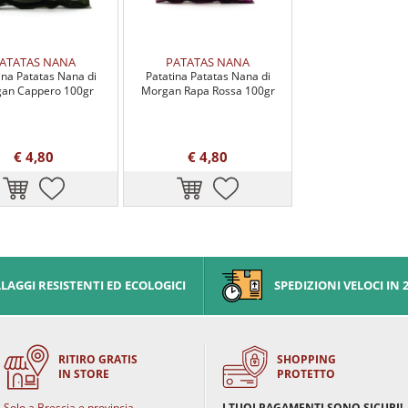
ATATAS NANA
PATATAS NANA
ina Patatas Nana di
Patatina Patatas Nana di
an Cappero 100gr
Morgan Rapa Rossa 100gr
€ 4,80
€ 4,80
AGGI RESISTENTI ED ECOLOGICI
SPEDIZIONI VELOCI IN 
RITIRO GRATIS
SHOPPING
IN STORE
PROTETTO
Solo a Brescia e provincia
I TUOI PAGAMENTI SONO SICURI!