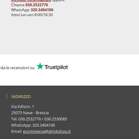
Chiama
030.2532776
WhatsApp:
320.3404106
Attivi lun-ven 8:00/18:30
da le recensioni su
INDIRIZZO
Via Edison, 1
25075 Nave - Brescia
Tel.
030.2532776
/
030.2530085
WhatsApp:
320.3404106
Email:
ecommerce@drinkshop.it