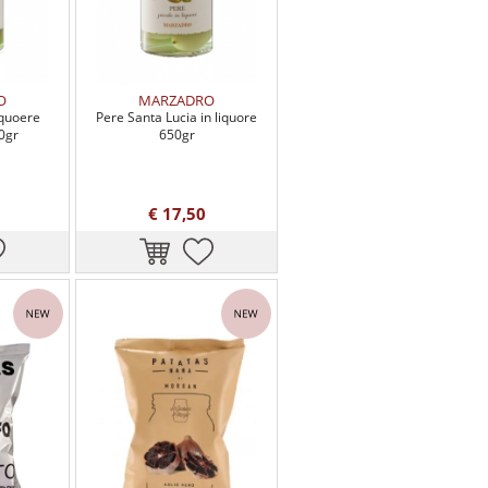
O
MARZADRO
iquoere
Pere Santa Lucia in liquore
0gr
650gr
€ 17,50