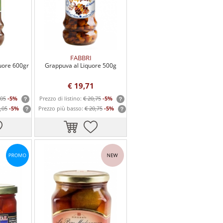
FABBRI
uore 600gr
Grappuva al Liquore 500g
€ 19,71
,05
-5%
Prezzo di listino:
€ 20,75
-5%
,05
-5%
Prezzo più basso:
€ 20,75
-5%