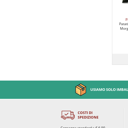
P
Patat
Morg
USIAMO SOLO IMBALL
COSTI DI
SPEDIZIONE
Consegna standard > € 6,90