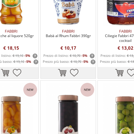
FABBRI
FABBRI
FABBRI
cche al liquore 520gr
Babà al Rhum Fabbri 390gr
Ciliegie Fabbri 4
cocktail
€ 18,15
€ 10,17
€ 13,02
 listino:
€ 19,10
-5%
Prezzo di listino:
€ 10,70
-5%
Prezzo di listino:
€ 13
iù basso:
€ 19,10
-5%
Prezzo più basso:
€ 10,70
-5%
Prezzo più basso:
€ 13