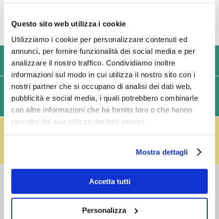
Questo sito web utilizza i cookie
Utilizziamo i cookie per personalizzare contenuti ed
annunci, per fornire funzionalità dei social media e per
USIAMO SOLO IMBALLAGGI RESISTENTI ED ECOLOGICI
analizzare il nostro traffico. Condividiamo inoltre
informazioni sul modo in cui utilizza il nostro sito con i
nostri partner che si occupano di analisi dei dati web,
SPEDIZIONI VELOCI IN 24/48/72 ORE (GIORNI
pubblicità e social media, i quali potrebbero combinarle
LAVORATIVI)
con altre informazioni che ha fornito loro o che hanno
raccolto dal suo utilizzo dei loro servizi.
IL RESO FUSTI TI PREMIA!
Effettua il reso dei vuoti dei fusti Perfect Draft
(almeno 3 fusti) e ricevi un buono da € 5,00 per ogni
Mostra dettagli
fusto,
clicca qui
.
COSTI DI
Accetta tutti
SPEDIZIONE
Consegna standard > € 6,90
Personalizza
Isole > € 8,90