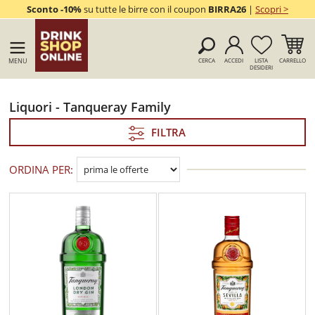
Sconto -10%
su tutte le birre con il coupon
BIRRA26
|
Scopri >
MENU
CERCA
ACCEDI
LISTA
CARRELLO
DESIDERI
Liquori - Tanqueray Family
FILTRA
ORDINA PER: