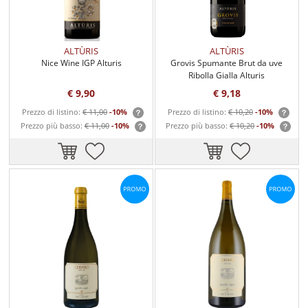
ALTÙRIS
ALTÙRIS
Nice Wine IGP Alturis
Grovis Spumante Brut da uve
Ribolla Gialla Alturis
€ 9,90
€ 9,18
Prezzo di listino:
€ 11,00
-10%
Prezzo di listino:
€ 10,20
-10%
Prezzo più basso:
€ 11,00
-10%
Prezzo più basso:
€ 10,20
-10%