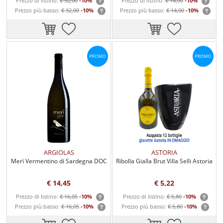
Prezzo di listino:
€ 32,00
-10%
Prezzo di listino:
€ 14,00
-10%
Prezzo più basso:
€ 32,00
-10%
Prezzo più basso:
€ 14,00
-10%
ARGIOLAS
ASTORIA
Merì Vermentino di Sardegna DOC
Ribolla Gialla Brut Villa Selli Astoria
€ 14,45
€ 5,22
Prezzo di listino:
€ 16,05
-10%
Prezzo di listino:
€ 5,80
-10%
Prezzo più basso:
€ 16,05
-10%
Prezzo più basso:
€ 5,80
-10%