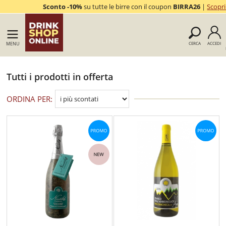
Sconto -10%
su tutte le birre con il coupon
BIRRA26
|
Scopri
MENU
CERCA
ACCEDI
Tutti i prodotti in offerta
ORDINA PER: