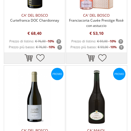
CA' DEL BOSCO
CA' DEL BOSCO
Curtefranca DOC Chardonnay
Franciacorta Cuvée Prestige Rosè
con astuccio
€ 68,40
€ 53,10
Prezzo di listino:
€ 76,00
-10%
Prezzo di listino:
€ 59,00
-10%
Prezzo più basso:
€ 76,00
-10%
Prezzo più basso:
€ 59,00
-10%
CA' DEL BOSCO
CA' MAIOL