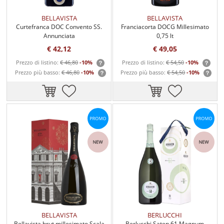
BELLAVISTA
BELLAVISTA
Curtefranca DOC Convento SS.
Franciacorta DOCG Millesimato
Annunciata
0,75 lt
€ 42,12
€ 49,05
Prezzo di listino:
€ 46,80
-10%
Prezzo di listino:
€ 54,50
-10%
Prezzo più basso:
€ 46,80
-10%
Prezzo più basso:
€ 54,50
-10%
BELLAVISTA
BERLUCCHI
Bellavista brut millesimato Scala
Berlucchi Saten 61 Magnum