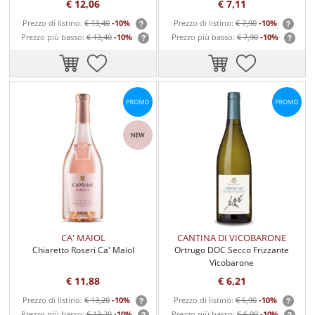
€ 12,06
€ 7,11
Prezzo di listino:
€ 13,40
-10%
Prezzo di listino:
€ 7,90
-10%
Prezzo più basso:
€ 13,40
-10%
Prezzo più basso:
€ 7,90
-10%
CA' MAIOL
CANTINA DI VICOBARONE
Chiaretto Roseri Ca' Maiol
Ortrugo DOC Secco Frizzante
Vicobarone
€ 11,88
€ 6,21
Prezzo di listino:
€ 13,20
-10%
Prezzo di listino:
€ 6,90
-10%
Prezzo più basso:
€ 13,20
-10%
Prezzo più basso:
€ 6,90
-10%