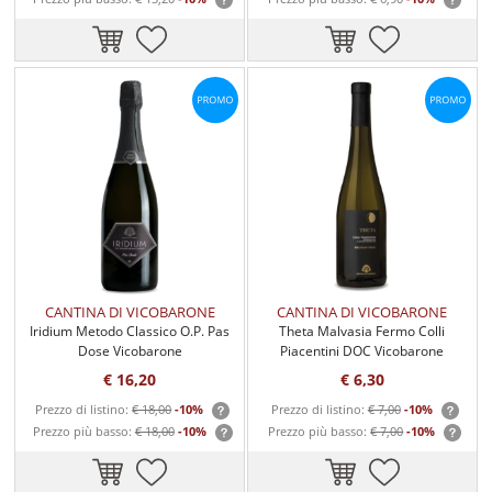
CANTINA DI VICOBARONE
CANTINA DI VICOBARONE
Iridium Metodo Classico O.P. Pas
Theta Malvasia Fermo Colli
Dose Vicobarone
Piacentini DOC Vicobarone
€ 16,20
€ 6,30
Prezzo di listino:
€ 18,00
-10%
Prezzo di listino:
€ 7,00
-10%
Prezzo più basso:
€ 18,00
-10%
Prezzo più basso:
€ 7,00
-10%