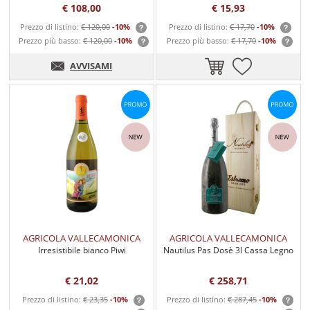
€ 108,00
€ 15,93
Prezzo di listino:
€ 120,00
-10%
Prezzo di listino:
€ 17,70
-10%
Prezzo più basso:
€ 120,00
-10%
Prezzo più basso:
€ 17,70
-10%
AVVISAMI
AGRICOLA VALLECAMONICA
AGRICOLA VALLECAMONICA
Irresistibile bianco Piwi
Nautilus Pas Dosè 3l Cassa Legno
€ 21,02
€ 258,71
Prezzo di listino:
€ 23,35
-10%
Prezzo di listino:
€ 287,45
-10%