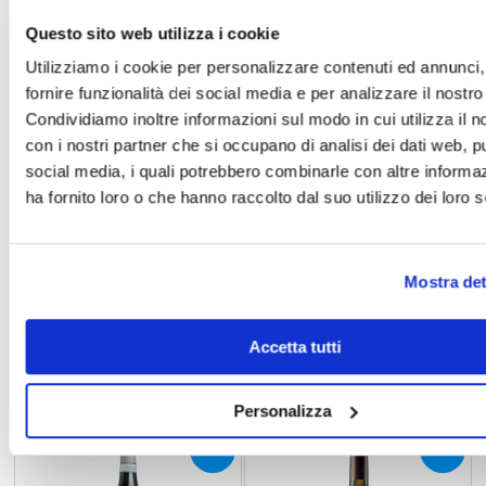
Questo sito web utilizza i cookie
Utilizziamo i cookie per personalizzare contenuti ed annunci,
fornire funzionalità dei social media e per analizzare il nostro 
Condividiamo inoltre informazioni sul modo in cui utilizza il no
con i nostri partner che si occupano di analisi dei dati web, pu
social media, i quali potrebbero combinarle con altre informa
ha fornito loro o che hanno raccolto dal suo utilizzo dei loro s
CA' DEI FRATI
CA' DEI FRATI
Lugana DOC I Frati
Lugana DOC I Frati 0.375
Mostra det
€ 12,15
€ 7,38
Prezzo di listino:
€ 13,50
-10%
Prezzo di listino:
€ 8,20
-10%
Accetta tutti
Prezzo più basso:
€ 13,50
-10%
Prezzo più basso:
€ 8,20
-10%
Personalizza