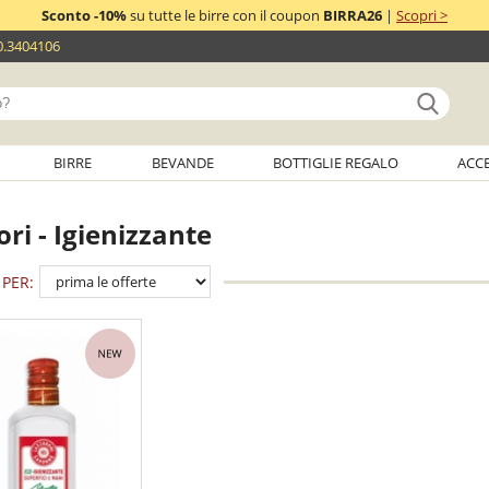
Sconto -10%
su tutte le birre con il coupon
BIRRA26
|
Scopri >
0.3404106
BIRRE
BEVANDE
BOTTIGLIE REGALO
ACC
ori - Igienizzante
PER: