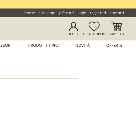
home
chi siamo
gift card
login
registrati
contatti
ACCEDI
LISTA
DESIDERI
CARRELLO
ESSORI
PRODOTTI TIPICI
NOVITÀ
OFFERTE