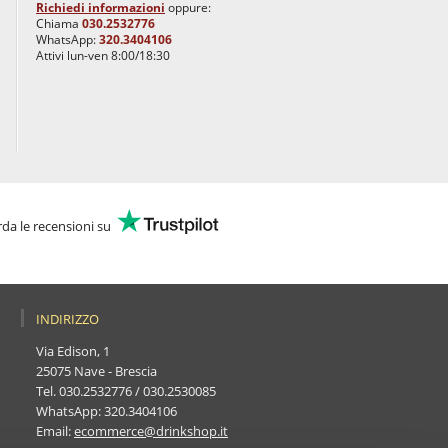
Richiedi informazioni
oppure:
Chiama
030.2532776
WhatsApp:
320.3404106
Attivi lun-ven 8:00/18:30
da le recensioni su
INDIRIZZO
Via Edison, 1
25075 Nave - Brescia
Tel.
030.2532776
/
030.2530085
WhatsApp:
320.3404106
Email:
ecommerce@drinkshop.it