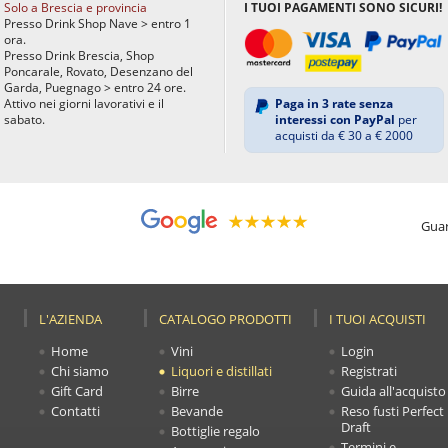
Solo a Brescia e provincia
I TUOI PAGAMENTI SONO SICURI!
Presso Drink Shop Nave > entro 1
ora.
Presso Drink Brescia, Shop
Poncarale, Rovato, Desenzano del
Garda, Puegnago > entro 24 ore.
Attivo nei giorni lavorativi e il
Paga in 3 rate senza
sabato.
interessi con PayPal
per
acquisti da € 30 a € 2000
Guar
L'AZIENDA
CATALOGO PRODOTTI
I TUOI ACQUISTI
Home
Vini
Login
Chi siamo
Liquori e distillati
Registrati
Gift Card
Birre
Guida all'acquisto
Contatti
Bevande
Reso fusti Perfect
Draft
Bottiglie regalo
Termini e