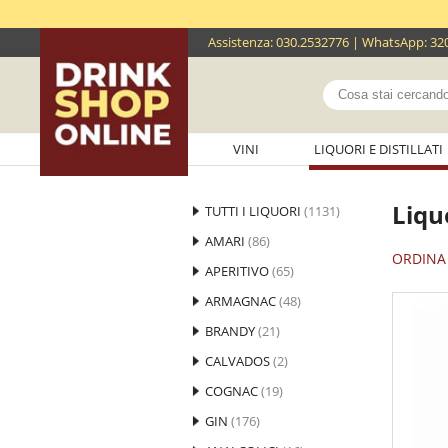
Assistenza
:
030.2532776
| WhatsApp:
32
VINI
LIQUORI E DISTILLATI
Liqu
TUTTI I LIQUORI
(1131)
AMARI
(86)
ORDINA 
APERITIVO
(65)
ARMAGNAC
(48)
BRANDY
(21)
CALVADOS
(2)
COGNAC
(19)
GIN
(176)