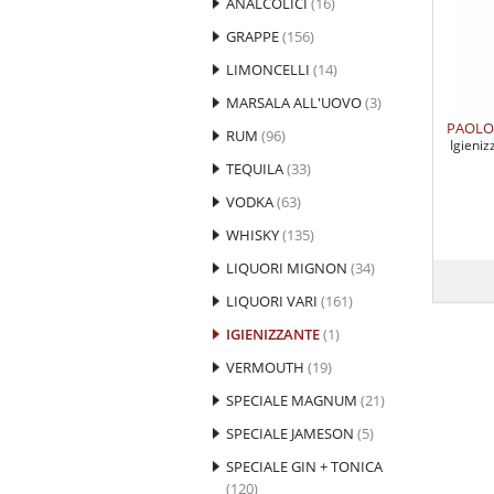
ANALCOLICI
(16)
GRAPPE
(156)
LIMONCELLI
(14)
MARSALA ALL'UOVO
(3)
PAOLO 
RUM
(96)
Igieniz
TEQUILA
(33)
VODKA
(63)
WHISKY
(135)
LIQUORI MIGNON
(34)
LIQUORI VARI
(161)
IGIENIZZANTE
(1)
VERMOUTH
(19)
SPECIALE MAGNUM
(21)
SPECIALE JAMESON
(5)
SPECIALE GIN + TONICA
(120)