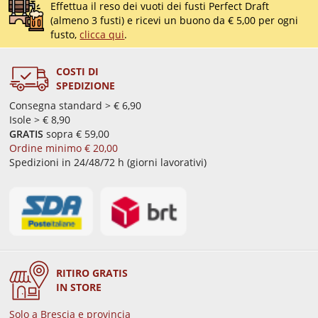
Effettua il reso dei vuoti dei fusti Perfect Draft
(almeno 3 fusti) e ricevi un buono da € 5,00 per ogni
fusto,
clicca qui
.
COSTI DI
SPEDIZIONE
Consegna standard > € 6,90
Isole > € 8,90
GRATIS
sopra € 59,00
Ordine minimo € 20,00
Spedizioni in 24/48/72 h (giorni lavorativi)
RITIRO GRATIS
IN STORE
Solo a Brescia e provincia