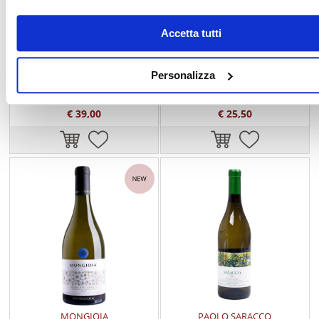
Accetta tutti
MONGIOIA
MONGIOIA
L'Astralis Moscato d'Asti DOCG
Moscata Moscato d'Asti DOCG
Mongioia
Canelli Biologico Mongioia
Personalizza
€ 39,00
€ 25,50
MONGIOIA
PAOLO SARACCO