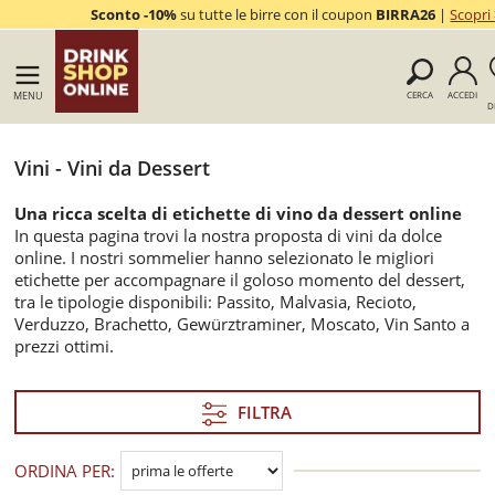
Sconto -10%
su tutte le birre con il coupon
BIRRA26
|
Scopri
MENU
CERCA
ACCEDI
D
Vini - Vini da Dessert
Una ricca scelta di etichette di vino da dessert online
In questa pagina trovi la nostra proposta di vini da dolce
online. I nostri sommelier hanno selezionato le migliori
etichette per accompagnare il goloso momento del dessert,
tra le tipologie disponibili: Passito, Malvasia, Recioto,
Verduzzo, Brachetto, Gewürztraminer, Moscato, Vin Santo a
prezzi ottimi.
FILTRA
ORDINA PER: