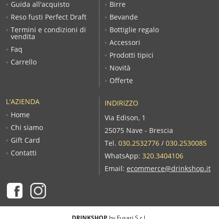
Guida all'acquisto
Birre
Reso fusti Perfect Draft
Bevande
Termini e condizioni di
Bottiglie regalo
vendita
Accessori
Faq
Prodotti tipici
Carrello
Novità
Offerte
L'AZIENDA
INDIRIZZO
Home
Via Edison, 1
Chi siamo
25075 Nave - Brescia
Gift Card
Tel.
030.2532776
/
030.2530085
Contatti
WhatsApp:
320.3404106
Email:
ecommerce@drinkshop.it
DRINKSHOP
by Fusari S.r.l.