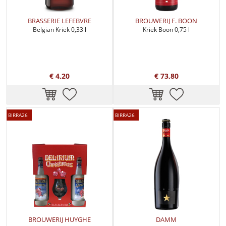
BRASSERIE LEFEBVRE
BROUWERIJ F. BOON
Belgian Kriek 0,33 l
Kriek Boon 0,75 l
€ 4,20
€ 73,80
BIRRA26
BIRRA26
BROUWERIJ HUYGHE
DAMM