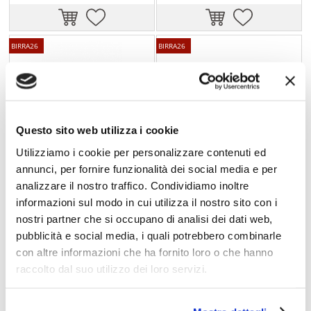
BIRRA26
BIRRA26
Questo sito web utilizza i cookie
Utilizziamo i cookie per personalizzare contenuti ed
annunci, per fornire funzionalità dei social media e per
analizzare il nostro traffico. Condividiamo inoltre
HEINEKEN
ICHNUSA
informazioni sul modo in cui utilizza il nostro sito con i
Dreher Limone Radler 3 x 0,33 l
Ichnusa Limone Radler 0,33 l
nostri partner che si occupano di analisi dei dati web,
pubblicità e social media, i quali potrebbero combinarle
con altre informazioni che ha fornito loro o che hanno
€ 5,40
€ 2,20
raccolto dal suo utilizzo dei loro servizi.