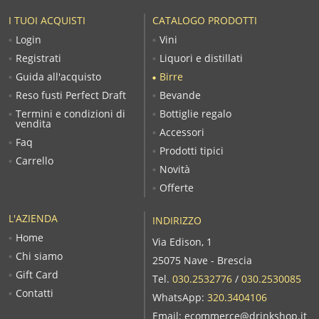
I TUOI ACQUISTI
CATALOGO PRODOTTI
Login
Vini
Registrati
Liquori e distillati
Guida all'acquisto
Birre
Reso fusti Perfect Draft
Bevande
Termini e condizioni di
Bottiglie regalo
vendita
Accessori
Faq
Prodotti tipici
Carrello
Novità
Offerte
L'AZIENDA
INDIRIZZO
Home
Via Edison, 1
Chi siamo
25075 Nave - Brescia
Gift Card
Tel.
030.2532776
/
030.2530085
Contatti
WhatsApp:
320.3404106
Email:
ecommerce@drinkshop.it