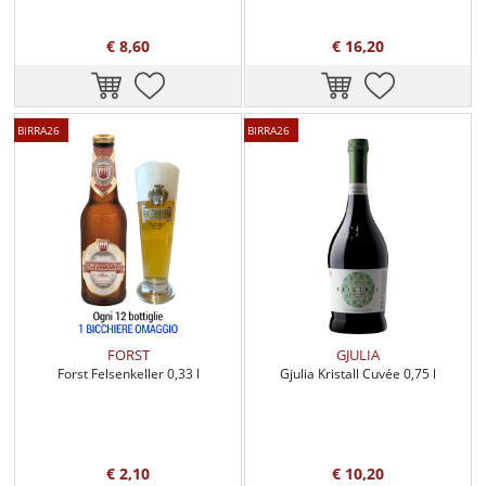
€ 8,60
€ 16,20
BIRRA26
BIRRA26
FORST
GJULIA
Forst Felsenkeller 0,33 l
Gjulia Kristall Cuvée 0,75 l
€ 2,10
€ 10,20