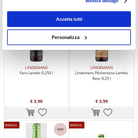
Mostra dettagli
BIRRA26
BIRRA26
Accetta tutti
Personalizza
LINDEMANS
LINDEMANS
Faro Lambic 0,250 l
Lindemans Pêcheresse Lambic
Beer 0,25 l
€ 3,90
€ 3,99
BIRRA26
BIRRA26