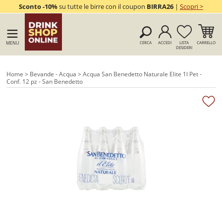
Sconto -10%
su tutte le birre con il coupon
BIRRA26
|
Scopri >
MENU
CERCA
ACCEDI
LISTA
CARRELLO
DESIDERI
Home
>
Bevande - Acqua
> Acqua San Benedetto Naturale Elite 1l Pet -
Conf. 12 pz - San Benedetto