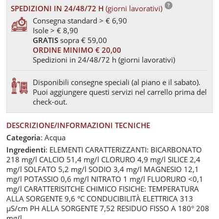
SPEDIZIONI IN 24/48/72 H
(giorni lavorativi)
Consegna standard > € 6,90
Isole > € 8,90
GRATIS
sopra € 59,00
ORDINE MINIMO € 20,00
Spedizioni in 24/48/72 h (giorni lavorativi)
Disponibili consegne speciali (al piano e il sabato).
Puoi aggiungere questi servizi nel carrello prima del
check-out.
DESCRIZIONE/INFORMAZIONI TECNICHE
Categoria
: Acqua
Ingredienti
: ELEMENTI CARATTERIZZANTI: BICARBONATO
218 mg/l CALCIO 51,4 mg/l CLORURO 4,9 mg/l SILICE 2,4
mg/l SOLFATO 5,2 mg/l SODIO 3,4 mg/l MAGNESIO 12,1
mg/l POTASSIO 0,6 mg/l NITRATO 1 mg/l FLUORURO <0,1
mg/l CARATTERISITCHE CHIMICO FISICHE: TEMPERATURA
ALLA SORGENTE 9,6 °C CONDUCIBILITÀ ELETTRICA 313
µS/cm PH ALLA SORGENTE 7,52 RESIDUO FISSO A 180° 208
mg/l