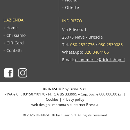
Offerte
L'AZIENDA
INDIRIZZO
Home
Via Edison, 1
Chi siamo
25075 Nave - Brescia
Gift Card
Tel.
030.2532776
/
030.2530085
Contatti
WhatsApp:
320.3404106
Email:
ecommerce@drinkshop.it
DRINKSHOP
by Fusari S.r.l.
P.IVA e C.F. 03150710170 - N. REA BS 333995 – Cap. Soc. € 600.000,00 i.v. |
Cookies
|
Privacy policy
web design:
Impronta siti internet Brescia
©
2026
DRINKSHOP by Fusari Srl, All rights reserved