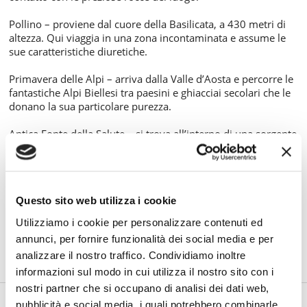
Pollino – proviene dal cuore della Basilicata, a 430 metri di
altezza. Qui viaggia in una zona incontaminata e assume le
sue caratteristiche diuretiche.
Primavera delle Alpi – arriva dalla Valle d’Aosta e percorre le
fantastiche Alpi Biellesi tra paesini e ghiacciai secolari che le
donano la sua particolare purezza.
Antica Fonte della Salute – si trova all’interno di una sorgente
in Veneto, posta a ben 236 metri di profondità.
Recensioni prodotto
:
Questo sito web utilizza i cookie
Gli imballi che utilizziamo sono super resistenti e
riciclabili, per la sicurezza dei prodotti e la
Utilizziamo i cookie per personalizzare contenuti ed
doverosa sostenibilità ambientale. Inoltre, per le
annunci, per fornire funzionalità dei social media e per
consegne più consistenti, utilizziamo pallet in
analizzare il nostro traffico. Condividiamo inoltre
cartone ecologico al posto di quelli in legno.
informazioni sul modo in cui utilizza il nostro sito con i
nostri partner che si occupano di analisi dei dati web,
TI POTREBBE INTERESSARE ANCHE
pubblicità e social media, i quali potrebbero combinarle