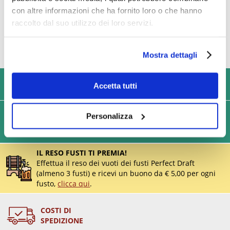
con altre informazioni che ha fornito loro o che hanno
raccolto dal suo utilizzo dei loro servizi.
Mostra dettagli
USIAMO SOLO IMBALLAGGI RESISTENTI ED ECOLOGICI
Accetta tutti
SPEDIZIONI VELOCI IN 24/48/72 ORE (GIORNI
Personalizza
LAVORATIVI)
IL RESO FUSTI TI PREMIA!
Effettua il reso dei vuoti dei fusti Perfect Draft
(almeno 3 fusti) e ricevi un buono da € 5,00 per ogni
fusto,
clicca qui
.
COSTI DI
SPEDIZIONE