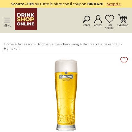
Sconto -10%
su tutte le birre con il coupon
BIRRA26
|
Scopri >
MENU
CERCA
ACCEDI
LISTA
CARRELLO
DESIDERI
Home
>
Accessori - Bicchieri e merchandising
> Bicchieri Heineken 50 l -
Heineken