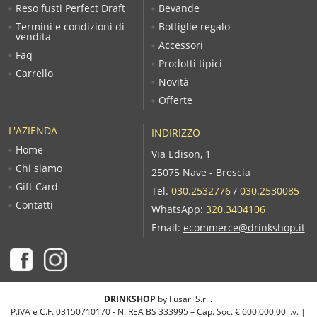
Reso fusti Perfect Draft
Bevande
Termini e condizioni di
Bottiglie regalo
vendita
Accessori
Faq
Prodotti tipici
Carrello
Novità
Offerte
L'AZIENDA
INDIRIZZO
Home
Via Edison, 1
Chi siamo
25075 Nave - Brescia
Gift Card
Tel.
030.2532776
/
030.2530085
Contatti
WhatsApp:
320.3404106
Email:
ecommerce@drinkshop.it
DRINKSHOP
by Fusari S.r.l.
P.IVA e C.F. 03150710170 - N. REA BS 333995 – Cap. Soc. € 600.000,00 i.v. |