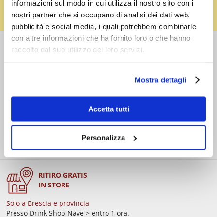
Effettua il reso dei vuoti dei fusti Perfect Draft
informazioni sul modo in cui utilizza il nostro sito con i
(almeno 3 fusti) e ricevi un buono da € 5,00 per ogni
nostri partner che si occupano di analisi dei dati web,
fusto,
clicca qui
.
pubblicità e social media, i quali potrebbero combinarle
con altre informazioni che ha fornito loro o che hanno
COSTI DI
raccolto dal suo utilizzo dei loro servizi.
SPEDIZIONE
Consegna standard > € 6,90
Isole > € 8,90
Mostra dettagli
GRATIS
sopra € 59,00
Ordine minimo € 20,00
Accetta tutti
Personalizza
RITIRO GRATIS
IN STORE
Solo a Brescia e provincia
Presso Drink Shop Nave > entro 1 ora.