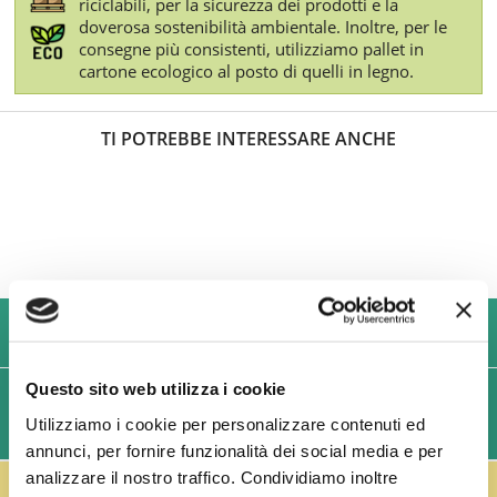
riciclabili, per la sicurezza dei prodotti e la
doverosa sostenibilità ambientale. Inoltre, per le
consegne più consistenti, utilizziamo pallet in
cartone ecologico al posto di quelli in legno.
TI POTREBBE INTERESSARE ANCHE
USIAMO SOLO IMBALLAGGI RESISTENTI ED ECOLOGICI
Questo sito web utilizza i cookie
SPEDIZIONI VELOCI IN 24/48/72 ORE (GIORNI
Utilizziamo i cookie per personalizzare contenuti ed
LAVORATIVI)
annunci, per fornire funzionalità dei social media e per
analizzare il nostro traffico. Condividiamo inoltre
IL RESO FUSTI TI PREMIA!