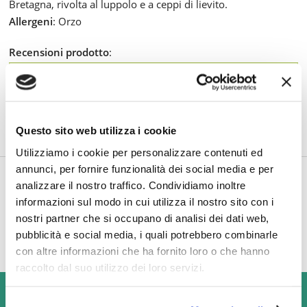
Bretagna, rivolta al luppolo e a ceppi di lievito.
Allergeni
: Orzo
Recensioni prodotto
:
Gli imballi che utilizziamo sono super resistenti e
riciclabili, per la sicurezza dei prodotti e la
doverosa sostenibilità ambientale. Inoltre, per le
consegne più consistenti, utilizziamo pallet in
Questo sito web utilizza i cookie
cartone ecologico al posto di quelli in legno.
Utilizziamo i cookie per personalizzare contenuti ed
annunci, per fornire funzionalità dei social media e per
TI POTREBBE INTERESSARE ANCHE
analizzare il nostro traffico. Condividiamo inoltre
informazioni sul modo in cui utilizza il nostro sito con i
nostri partner che si occupano di analisi dei dati web,
pubblicità e social media, i quali potrebbero combinarle
con altre informazioni che ha fornito loro o che hanno
raccolto dal suo utilizzo dei loro servizi.
USIAMO SOLO IMBALLAGGI RESISTENTI ED ECOLOGICI