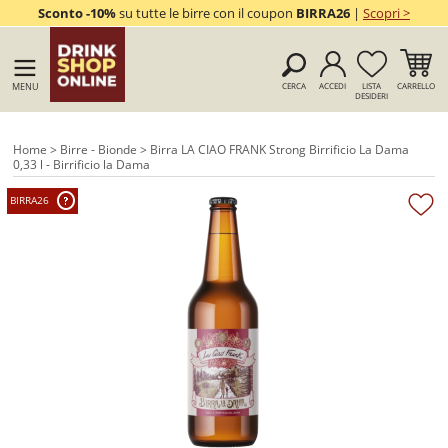
Sconto -10%
su tutte le birre con il coupon
BIRRA26
|
Scopri >
MENU
CERCA
ACCEDI
LISTA
CARRELLO
DESIDERI
Home
>
Birre - Bionde
> Birra LA CIAO FRANK Strong Birrificio La Dama
0,33 l - Birrificio la Dama
BIRRA26