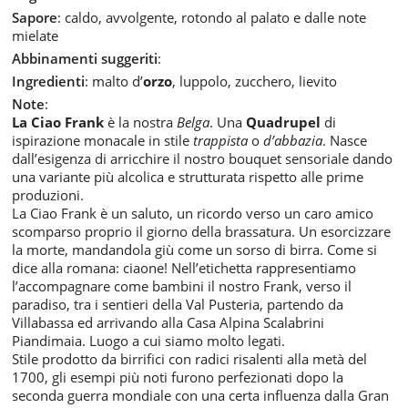
Sapore
: caldo, avvolgente, rotondo al palato e dalle note
mielate
Abbinamenti suggeriti
:
Ingredienti
: malto d’
orzo
, luppolo, zucchero, lievito
Note
:
La Ciao Frank
è la nostra
Belga
. Una
Quadrupel
di
ispirazione monacale in stile
trappista
o
d’abbazia
. Nasce
dall’esigenza di arricchire il nostro bouquet sensoriale dando
una variante più alcolica e strutturata rispetto alle prime
produzioni.
La Ciao Frank è un saluto, un ricordo verso un caro amico
scomparso proprio il giorno della brassatura. Un esorcizzare
la morte, mandandola giù come un sorso di birra. Come si
dice alla romana: ciaone! Nell’etichetta rappresentiamo
l’accompagnare come bambini il nostro Frank, verso il
paradiso, tra i sentieri della Val Pusteria, partendo da
Villabassa ed arrivando alla Casa Alpina Scalabrini
Piandimaia. Luogo a cui siamo molto legati.
Stile prodotto da birrifici con radici risalenti alla metà del
1700, gli esempi più noti furono perfezionati dopo la
seconda guerra mondiale con una certa influenza dalla Gran