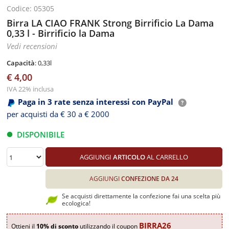
Codice: 05305
Birra LA CIAO FRANK Strong Birrificio La Dama
0,33 l - Birrificio la Dama
Vedi recensioni
Capacità
: 0,33l
€ 4,00
IVA 22% inclusa
Paga in 3 rate senza interessi con PayPal
per acquisti da € 30 a € 2000
DISPONIBILE
AGGIUNGI
ARTICOLO
AL CARRELLO
AGGIUNGI
CONFEZIONE DA 24
Se acquisti direttamente la confezione fai una scelta più
ecologica!
BIRRA26
Ottieni il
10% di sconto
utilizzando il coupon