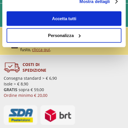
Mostra dettagli
SPEDIZIONI VELOCI IN 24/48/72 ORE (GIORNI
Accetta tutti
LAVORATIVI)
IL RESO FUSTI TI PREMIA!
Personalizza
Effettua il reso dei vuoti dei fusti Perfect Draft
(almeno 3 fusti) e ricevi un buono da € 5,00 per ogni
fusto,
clicca qui
.
COSTI DI
SPEDIZIONE
Consegna standard > € 6,90
Isole > € 8,90
GRATIS
sopra € 59,00
Ordine minimo € 20,00