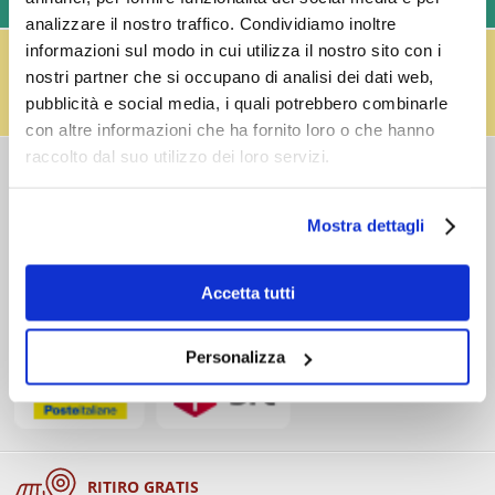
LAVORATIVI)
analizzare il nostro traffico. Condividiamo inoltre
IL RESO FUSTI TI PREMIA!
informazioni sul modo in cui utilizza il nostro sito con i
Effettua il reso dei vuoti dei fusti Perfect Draft
nostri partner che si occupano di analisi dei dati web,
(almeno 3 fusti) e ricevi un buono da € 5,00 per ogni
pubblicità e social media, i quali potrebbero combinarle
fusto,
clicca qui
.
con altre informazioni che ha fornito loro o che hanno
raccolto dal suo utilizzo dei loro servizi.
COSTI DI
SPEDIZIONE
Consegna standard > € 6,90
Mostra dettagli
Isole > € 8,90
GRATIS
sopra € 59,00
Ordine minimo € 20,00
Accetta tutti
Spedizioni in 24/48/72 h (giorni lavorativi)
Personalizza
RITIRO GRATIS