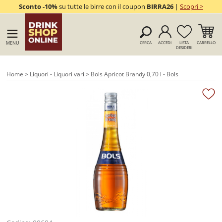
Sconto -10%
su tutte le birre con il coupon
BIRRA26
|
Scopri >
MENU
CERCA
ACCEDI
LISTA
CARRELLO
DESIDERI
Home
>
Liquori - Liquori vari
> Bols Apricot Brandy 0,70 l - Bols