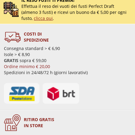
IL RESO FUSTI TI PREMIA!
Effettua il reso dei vuoti dei fusti Perfect Draft
(almeno 3 fusti) e ricevi un buono da € 5,00 per ogni
fusto,
clicca qui
.
COSTI DI
SPEDIZIONE
Consegna standard > € 6,90
Isole > € 8,90
GRATIS
sopra € 59,00
Ordine minimo € 20,00
Spedizioni in 24/48/72 h (giorni lavorativi)
RITIRO GRATIS
IN STORE