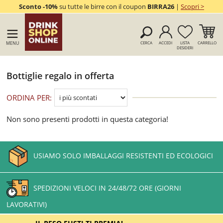
Sconto -10%
su tutte le birre con il coupon
BIRRA26
|
Scopri >
MENU
CERCA
ACCEDI
LISTA
CARRELLO
DESIDERI
Bottiglie regalo in offerta
ORDINA PER:
Non sono presenti prodotti in questa categoria!
USIAMO SOLO IMBALLAGGI RESISTENTI ED ECOLOGICI
SPEDIZIONI VELOCI IN 24/48/72 ORE (GIORNI
LAVORATIVI)