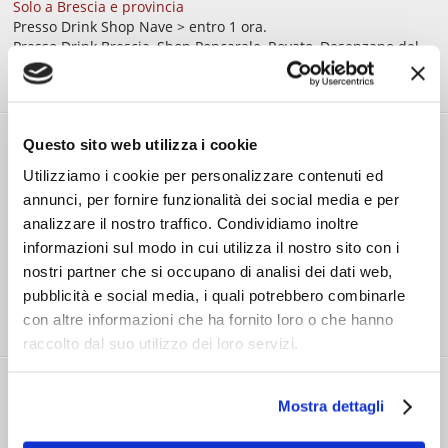
Solo a Brescia e provincia
Presso Drink Shop Nave > entro 1 ora.
Presso Drink Brescia, Shop Poncarale, Rovato, Desenzano del
Garda, Puegnago > entro 24 ore.
Attivo nei giorni lavorativi e il sabato.
SHOPPING
Questo sito web utilizza i cookie
PROTETTO
Utilizziamo i cookie per personalizzare contenuti ed
annunci, per fornire funzionalità dei social media e per
I TUOI PAGAMENTI SONO SICURI!
analizzare il nostro traffico. Condividiamo inoltre
informazioni sul modo in cui utilizza il nostro sito con i
nostri partner che si occupano di analisi dei dati web,
pubblicità e social media, i quali potrebbero combinarle
Paga in 3 rate senza interessi con PayPal
per acquisti
con altre informazioni che ha fornito loro o che hanno
da € 30 a € 2000
raccolto dal suo utilizzo dei loro servizi.
HAI BISOGNO
Mostra dettagli
DI AIUTO?
Richiedi informazioni
oppure: