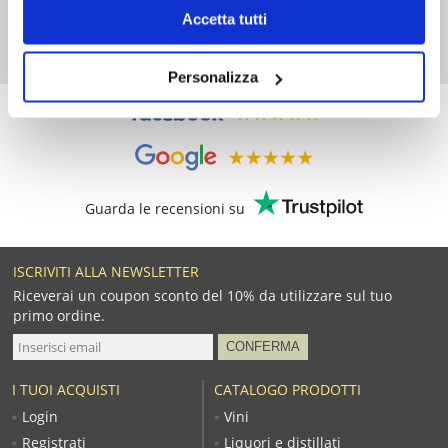
Chiama
030.2532776
Accetta tutti
WhatsApp:
320.3404106
Attivi lun-ven 8:00/18:30
Personalizza
Guarda le recensioni su
ISCRIVITI ALLA NEWSLETTER
Riceverai un coupon sconto del 10% da utilizzare sul tuo
primo ordine.
I TUOI ACQUISTI
CATALOGO PRODOTTI
Login
Vini
Registrati
Liquori e distillati