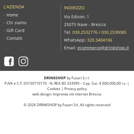
L'AZIENDA
INDIRIZZO
Home
Via Edison, 1
Chi siamo
25075 Nave - Brescia
Gift Card
Tel.
030.2532776
/
030.2530085
Contatti
WhatsApp:
320.3404106
Email:
ecommerce@drinkshop.it
DRINKSHOP
by Fusari S.r.l.
P.IVA e C.F. 03150710170 - N. REA BS 333995 – Cap. Soc. € 600.000,00 i.v. |
Cookies
|
Privacy policy
web design:
Impronta siti internet Brescia
©
2026
DRINKSHOP by Fusari Srl, All rights reserved