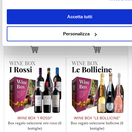
WINE BOX "GLI CHAMPAGNE"
WINE BOX "I DESSERT"
Box regalo selezione champagne
Box regalo selezione vini da
Accetta tutti
(6 bottiglie)
dessert (6 bottiglie)
Personalizza
€ 279,00
€ 88,90
WINE BOX "I ROSSI"
WINE BOX "LE BOLLICINE"
Box regalo selezione vini rossi (6
Box regalo selezione bollicine (6
bottiglie)
bottiglie)