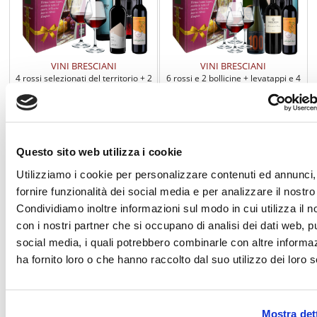
VINI BRESCIANI
VINI BRESCIANI
4 rossi selezionati del territorio + 2
6 rossi e 2 bollicine + levatappi e 4
calici omaggio
calici omaggio
€ 79,00
€ 155,00
Questo sito web utilizza i cookie
Utilizziamo i cookie per personalizzare contenuti ed annunci,
fornire funzionalità dei social media e per analizzare il nostro 
Condividiamo inoltre informazioni sul modo in cui utilizza il no
con i nostri partner che si occupano di analisi dei dati web, pu
social media, i quali potrebbero combinarle con altre informa
ha fornito loro o che hanno raccolto dal suo utilizzo dei loro s
Mostra dett