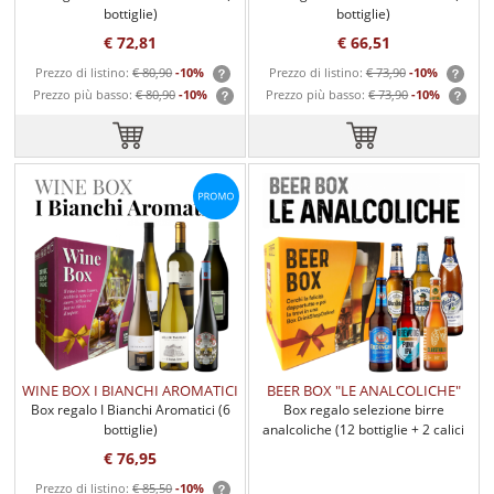
bottiglie)
bottiglie)
€ 72,81
€ 66,51
Prezzo di listino:
€ 80,90
-10%
Prezzo di listino:
€ 73,90
-10%
Prezzo più basso:
€ 80,90
-10%
Prezzo più basso:
€ 73,90
-10%
WINE BOX I BIANCHI AROMATICI
BEER BOX "LE ANALCOLICHE"
Box regalo I Bianchi Aromatici (6
Box regalo selezione birre
bottiglie)
analcoliche (12 bottiglie + 2 calici
birra)
€ 76,95
Prezzo di listino:
€ 85,50
-10%