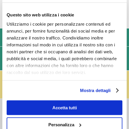
Questo sito web utilizza i cookie
Utilizziamo i cookie per personalizzare contenuti ed
annunci, per fornire funzionalità dei social media e per
USIAMO SOLO IMBALLAGGI RESISTENTI ED ECOLOGICI
analizzare il nostro traffico. Condividiamo inoltre
informazioni sul modo in cui utilizza il nostro sito con i
nostri partner che si occupano di analisi dei dati web,
SPEDIZIONI VELOCI IN 24/48/72 ORE (GIORNI
pubblicità e social media, i quali potrebbero combinarle
LAVORATIVI)
con altre informazioni che ha fornito loro o che hanno
raccolto dal suo utilizzo dei loro servizi.
IL RESO FUSTI TI PREMIA!
Effettua il reso dei vuoti dei fusti Perfect Draft
(almeno 3 fusti) e ricevi un buono da € 5,00 per ogni
Mostra dettagli
fusto,
clicca qui
.
Accetta tutti
COSTI DI
SPEDIZIONE
Consegna standard > € 6,90
Personalizza
Isole > € 8,90