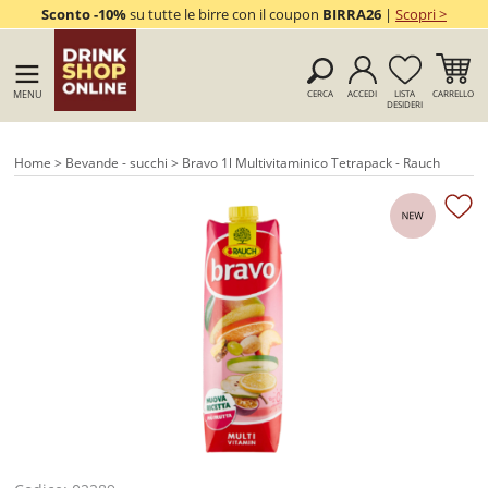
Sconto -10%
su tutte le birre con il coupon
BIRRA26
|
Scopri >
MENU
CERCA
ACCEDI
LISTA
CARRELLO
DESIDERI
Home
>
Bevande - succhi
> Bravo 1l Multivitaminico Tetrapack - Rauch