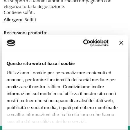
da supporto a tannini vibranti che accompagnano con
eleganza tutta la degustazione.
Contiene solfiti.
Allergeni
: Solfiti
Recensioni prodotto
:
Gli imballi che utilizziamo sono super resistenti e
riciclabili, per la sicurezza dei prodotti e la
doverosa sostenibilità ambientale. Inoltre, per le
consegne più consistenti, utilizziamo pallet in
Questo sito web utilizza i cookie
cartone ecologico al posto di quelli in legno.
Utilizziamo i cookie per personalizzare contenuti ed
annunci, per fornire funzionalità dei social media e per
TI POTREBBE INTERESSARE ANCHE
analizzare il nostro traffico. Condividiamo inoltre
informazioni sul modo in cui utilizza il nostro sito con i
nostri partner che si occupano di analisi dei dati web,
pubblicità e social media, i quali potrebbero combinarle
con altre informazioni che ha fornito loro o che hanno
raccolto dal suo utilizzo dei loro servizi.