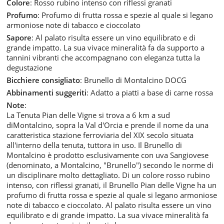
Colore
: Rosso rubino intenso con riflessi granati
Profumo
: Profumo di frutta rossa e spezie al quale si legano
armoniose note di tabacco e cioccolato
Sapore
: Al palato risulta essere un vino equilibrato e di
grande impatto. La sua vivace mineralità fa da supporto a
tannini vibranti che accompagnano con eleganza tutta la
degustazione
Bicchiere consigliato
: Brunello di Montalcino DOCG
Abbinamenti suggeriti
: Adatto a piatti a base di carne rossa
Note
:
La Tenuta Pian delle Vigne si trova a 6 km a sud
diMontalcino, sopra la Val d'Orcia e prende il nome da una
caratteristica stazione ferroviaria del XIX secolo situata
all'interno della tenuta, tuttora in uso. Il Brunello di
Montalcino è prodotto esclusivamente con uva Sangiovese
(denominato, a Montalcino, "Brunello") secondo le norme di
un disciplinare molto dettagliato. Di un colore rosso rubino
intenso, con riflessi granati, il Brunello Pian delle Vigne ha un
profumo di frutta rossa e spezie al quale si legano armoniose
note di tabacco e cioccolato. Al palato risulta essere un vino
equilibrato e di grande impatto. La sua vivace mineralità fa