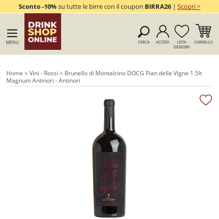
Sconto -10%
su tutte le birre con il coupon
BIRRA26
|
Scopri >
MENU
CERCA
ACCEDI
LISTA
CARRELLO
DESIDERI
Home
>
Vini - Rossi
> Brunello di Montalcino DOCG Pian delle Vigne 1.5lt
Magnum Antinori - Antinori