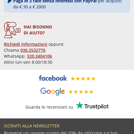
Paga in 3 rate senza interessi con PayPal
per acquisti
da € 30 a € 2000
HAI BISOGNO
DI AIUTO?
Richiedi informazioni
oppure:
Chiama
030.2532776
WhatsApp:
320.3404106
Attivi lun-ven 8:00/18:30
Guarda le recensioni su
ISCRIVITI ALLA NEWSLETTER
Riceverai un coupon sconto del 10% da utilizzare sul tuo