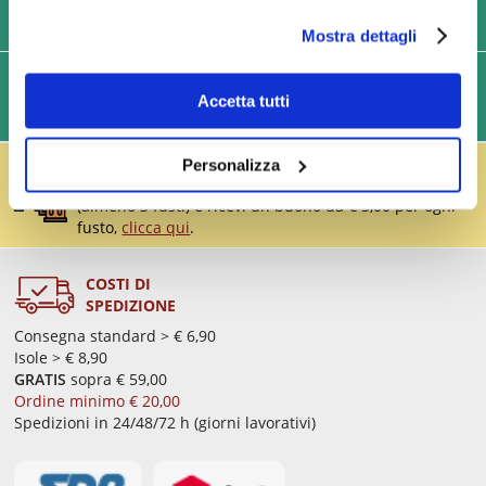
USIAMO SOLO IMBALLAGGI RESISTENTI ED ECOLOGICI
Mostra dettagli
SPEDIZIONI VELOCI IN 24/48/72 ORE (GIORNI
Accetta tutti
LAVORATIVI)
IL RESO FUSTI TI PREMIA!
Personalizza
Effettua il reso dei vuoti dei fusti Perfect Draft
(almeno 3 fusti) e ricevi un buono da € 5,00 per ogni
fusto,
clicca qui
.
COSTI DI
SPEDIZIONE
Consegna standard > € 6,90
Isole > € 8,90
GRATIS
sopra € 59,00
Ordine minimo € 20,00
Spedizioni in 24/48/72 h (giorni lavorativi)