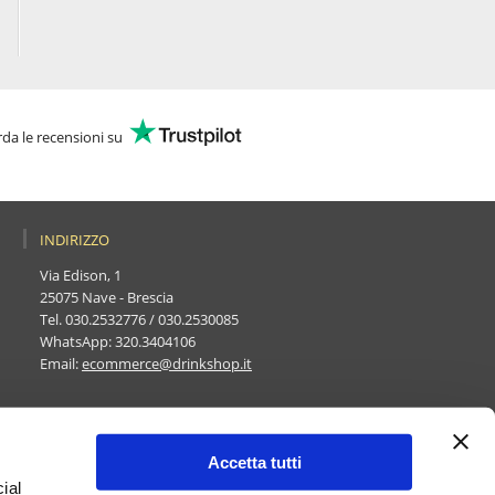
da le recensioni su
INDIRIZZO
Via Edison, 1
25075 Nave - Brescia
Tel.
030.2532776
/
030.2530085
WhatsApp:
320.3404106
Email:
ecommerce@drinkshop.it
Accetta tutti
ial