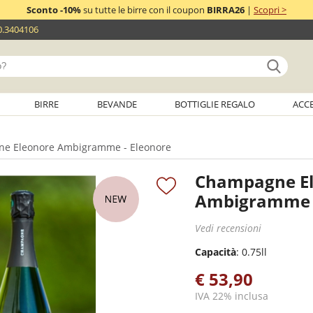
Sconto -10%
su tutte le birre con il coupon
BIRRA26
|
Scopri >
0.3404106
BIRRE
BEVANDE
BOTTIGLIE REGALO
ACC
e Eleonore Ambigramme - Eleonore
Champagne E
Ambigramme -
Vedi recensioni
Capacità
: 0.75ll
€ 53,90
IVA 22% inclusa