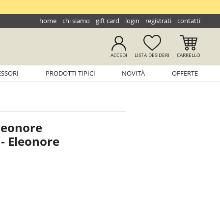
home
chi siamo
gift card
login
registrati
contatti
ACCEDI
LISTA
DESIDERI
CARRELLO
ESSORI
PRODOTTI TIPICI
NOVITÀ
OFFERTE
leonore
 Eleonore