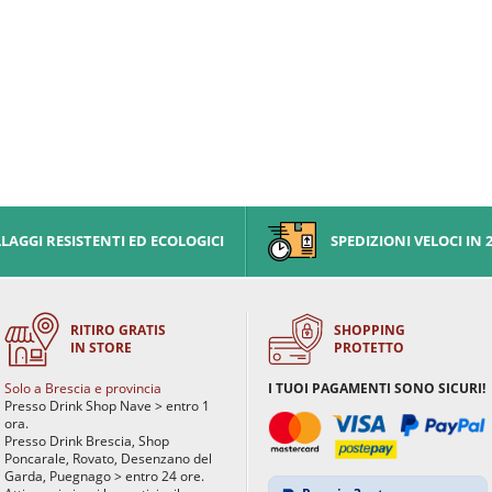
AGGI RESISTENTI ED ECOLOGICI
SPEDIZIONI VELOCI IN 
RITIRO GRATIS
SHOPPING
IN STORE
PROTETTO
Solo a Brescia e provincia
I TUOI PAGAMENTI SONO SICURI!
Presso Drink Shop Nave > entro 1
ora.
Presso Drink Brescia, Shop
Poncarale, Rovato, Desenzano del
Garda, Puegnago > entro 24 ore.