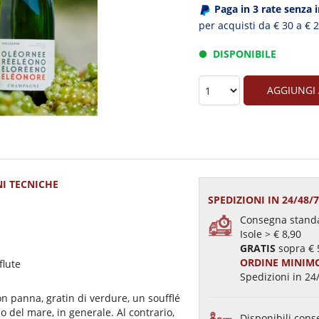
Paga in 3 rate senza 
per acquisti da € 30 a € 
DISPONIBILE
AGGIUNGI
I TECNICHE
SPEDIZIONI IN 24/48/
Consegna standa
Isole > € 8,90
GRATIS
sopra € 
ORDINE MINIMO
flute
Spedizioni in 24/
n panna, gratin di verdure, un soufflé
 del mare, in generale. Al contrario,
Disponibili conse