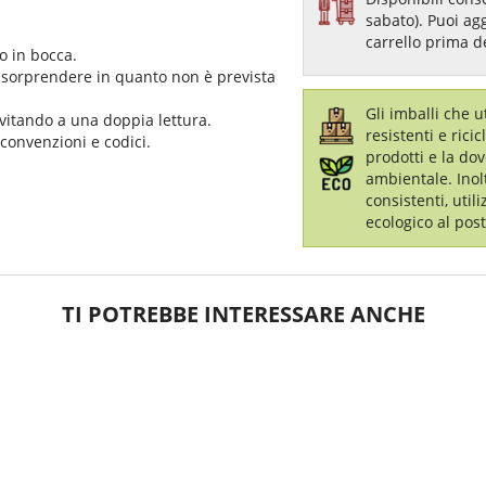
sabato). Puoi ag
carrello prima d
o in bocca.
 sorprendere in quanto non è prevista
Gli imballi che 
nvitando a una doppia lettura.
resistenti e ricic
 convenzioni e codici.
prodotti e la dov
ambientale. Inol
consistenti, util
ecologico al post
TI POTREBBE INTERESSARE ANCHE