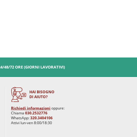
24/48/72 ORE (GIORNI LAVORATIVI)
HAI BISOGNO
DI AIUTO?
Richiedi informazioni
oppure:
Chiama
030.2532776
WhatsApp:
320.3404106
Attivi lun-ven 8:00/18:30