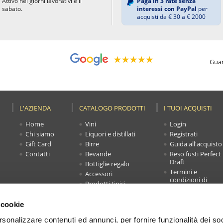
Attivo nei giorni lavorativi e il
Paga in 3 rate senza
sabato.
interessi con PayPal
per
acquisti da € 30 a € 2000
Guar
L'AZIENDA
CATALOGO PRODOTTI
I TUOI ACQUISTI
Home
Vini
Login
Chi siamo
Liquori e distillati
Registrati
Gift Card
Birre
Guida all'acquisto
Contatti
Bevande
Reso fusti Perfect
Draft
Bottiglie regalo
Termini e
Accessori
condizioni di
Prodotti tipici
vendita
Novità
Faq
Offerte
 cookie
Carrello
rsonalizzare contenuti ed annunci, per fornire funzionalità dei soc