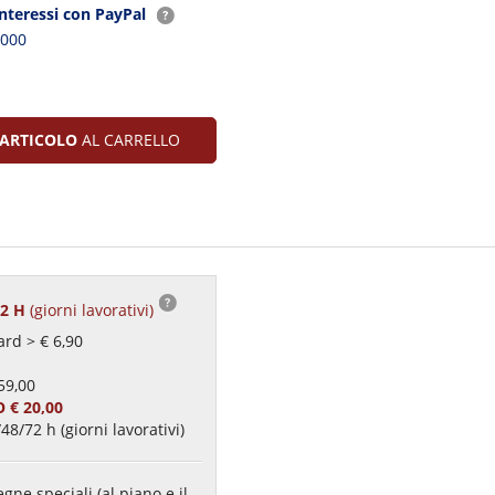
interessi con PayPal
2000
ARTICOLO
AL CARRELLO
72 H
(giorni lavorativi)
rd > € 6,90
59,00
 € 20,00
48/72 h (giorni lavorativi)
gne speciali (al piano e il