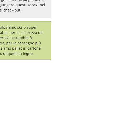
giungere questi servizi nel
el check-out.
utilizziamo sono super
labili, per la sicurezza dei
erosa sostenibilità
tre, per le consegne più
izziamo pallet in cartone
o di quelli in legno.