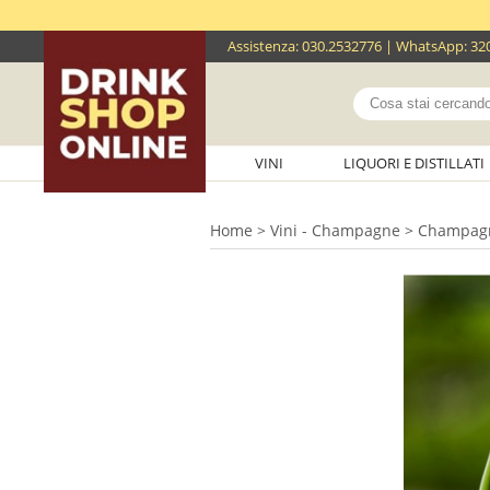
Assistenza
:
030.2532776
| WhatsApp:
32
VINI
LIQUORI E DISTILLATI
Home
>
Vini - Champagne
> Champagn