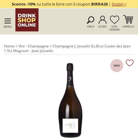
Sconto -10%
su tutte le birre con il coupon
BIRRA26
|
Scopri >
MENU
CERCA
ACCEDI
LISTA
CARRELLO
DESIDERI
Home
>
Vini - Champagne
> Champagne J. Josselin Ex.Brut Cuvèe des Jean
1.5Lt Magnum - Jean Josselin