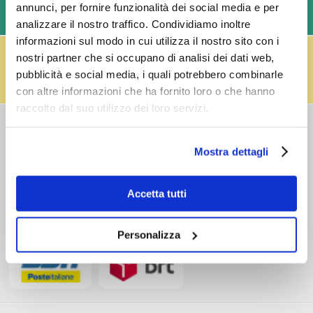
annunci, per fornire funzionalità dei social media e per
LAVORATIVI)
analizzare il nostro traffico. Condividiamo inoltre
informazioni sul modo in cui utilizza il nostro sito con i
IL RESO FUSTI TI PREMIA!
nostri partner che si occupano di analisi dei dati web,
Effettua il reso dei vuoti dei fusti Perfect Draft
pubblicità e social media, i quali potrebbero combinarle
(almeno 3 fusti) e ricevi un buono da € 5,00 per ogni
fusto,
clicca qui
.
con altre informazioni che ha fornito loro o che hanno
raccolto dal suo utilizzo dei loro servizi.
COSTI DI
SPEDIZIONE
Mostra dettagli
Consegna standard > € 6,90
Isole > € 8,90
GRATIS
sopra € 59,00
Accetta tutti
Ordine minimo € 20,00
Spedizioni in 24/48/72 h (giorni lavorativi)
Personalizza