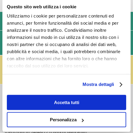
Questo sito web utilizza i cookie
Utilizziamo i cookie per personalizzare contenuti ed
USIAMO SOLO IMBALLAGGI RESISTENTI ED ECOLOGICI
annunci, per fornire funzionalità dei social media e per
analizzare il nostro traffico. Condividiamo inoltre
informazioni sul modo in cui utilizza il nostro sito con i
SPEDIZIONI VELOCI IN 24/48/72 ORE (GIORNI
nostri partner che si occupano di analisi dei dati web,
LAVORATIVI)
pubblicità e social media, i quali potrebbero combinarle
con altre informazioni che ha fornito loro o che hanno
IL RESO FUSTI TI PREMIA!
raccolto dal suo utilizzo dei loro servizi.
Effettua il reso dei vuoti dei fusti Perfect Draft
(almeno 3 fusti) e ricevi un buono da € 5,00 per ogni
fusto,
clicca qui
.
Mostra dettagli
COSTI DI
SPEDIZIONE
Accetta tutti
Consegna standard > € 6,90
Isole > € 8,90
Personalizza
GRATIS
sopra € 59,00
Ordine minimo € 20,00
Spedizioni in 24/48/72 h (giorni lavorativi)