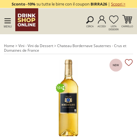
Sconto -10%
su tutte le birre con il coupon
BIRRA26
|
Scopri >
MENU
CERCA
ACCEDI
LISTA
CARRELLO
DESIDERI
Home
>
Vini - Vini da Dessert
> Chateau Bordernave Sauternes - Crus et
Domaines de France