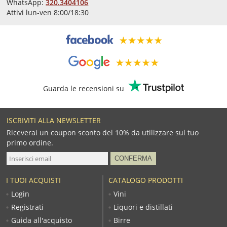
WhatsApp:
320.3404106
Attivi lun-ven 8:00/18:30
Guarda le recensioni su
ISCRIVITI ALLA NEWSLETTER
Riceverai un coupon sconto del 10% da utilizzare sul tuo
primo ordine.
I TUOI ACQUISTI
CATALOGO PRODOTTI
Login
Vini
Registrati
Liquori e distillati
Guida all'acquisto
Birre