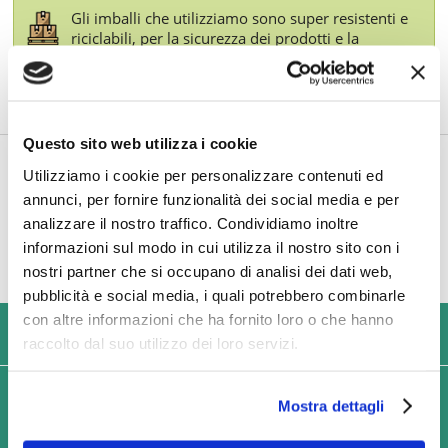
Gli imballi che utilizziamo sono super resistenti e
riciclabili, per la sicurezza dei prodotti e la
doverosa sostenibilità ambientale. Inoltre, per le
consegne più consistenti, utilizziamo pallet in
cartone ecologico al posto di quelli in legno.
Questo sito web utilizza i cookie
TI POTREBBE INTERESSARE ANCHE
Utilizziamo i cookie per personalizzare contenuti ed
annunci, per fornire funzionalità dei social media e per
analizzare il nostro traffico. Condividiamo inoltre
informazioni sul modo in cui utilizza il nostro sito con i
nostri partner che si occupano di analisi dei dati web,
pubblicità e social media, i quali potrebbero combinarle
con altre informazioni che ha fornito loro o che hanno
USIAMO SOLO IMBALLAGGI RESISTENTI ED ECOLOGICI
raccolto dal suo utilizzo dei loro servizi.
SPEDIZIONI VELOCI IN 24/48/72 ORE (GIORNI
Mostra dettagli
LAVORATIVI)