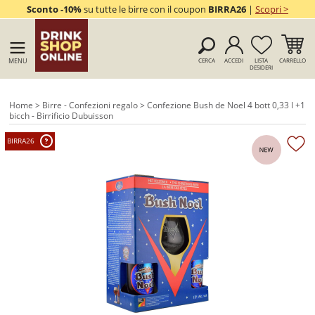
Sconto -10%
su tutte le birre con il coupon
BIRRA26
|
Scopri >
MENU
CERCA
ACCEDI
LISTA
CARRELLO
DESIDERI
Home
>
Birre - Confezioni regalo
> Confezione Bush de Noel 4 bott 0,33 l +1
bicch - Birrificio Dubuisson
BIRRA26