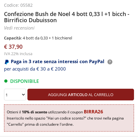
Codice: 05582
Confezione Bush de Noel 4 bott 0,33 l +1 bicch -
Birrificio Dubuisson
Vedi recensioni
Capacità
: 4 bott da 0,33 + 1 bicchierel
€ 37,90
IVA 22% inclusa
Paga in 3 rate senza interessi con PayPal
per acquisti da € 30 a € 2000
DISPONIBILE
AGGIUNGI
ARTICOLO
AL CARRELLO
BIRRA26
Ottieni il
10% di sconto
utilizzando il coupon
Inseriscilo nello spazio "Hai un codice sconto?" che trovi nella pagina
"Carrello" prima di concludere l'ordine.