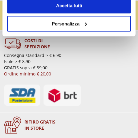
Accetta tutti
IL RESO FUSTI TI PREMIA!
Effettua il reso dei vuoti dei fusti Perfect Draft
(almeno 3 fusti) e ricevi un buono da € 5,00 per ogni
Personalizza
fusto,
clicca qui
.
COSTI DI
SPEDIZIONE
Consegna standard > € 6,90
Isole > € 8,90
GRATIS
sopra € 59,00
Ordine minimo € 20,00
RITIRO GRATIS
IN STORE