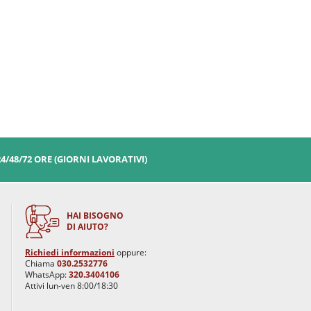
24/48/72 ORE (GIORNI LAVORATIVI)
HAI BISOGNO
DI AIUTO?
Richiedi informazioni
oppure:
Chiama
030.2532776
WhatsApp:
320.3404106
Attivi lun-ven 8:00/18:30