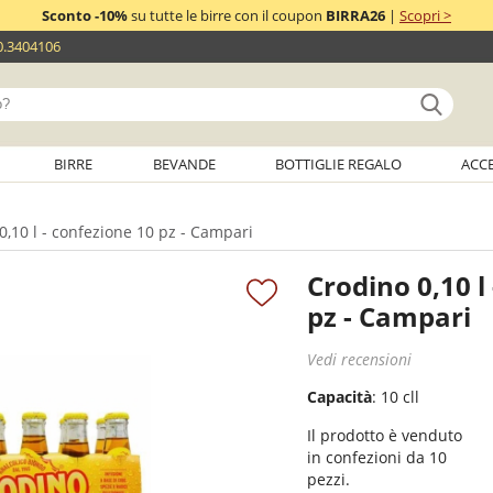
Sconto -10%
su tutte le birre con il coupon
BIRRA26
|
Scopri >
0.3404106
BIRRE
BEVANDE
BOTTIGLIE REGALO
ACC
0,10 l - confezione 10 pz - Campari
Crodino 0,10 l
pz - Campari
Vedi recensioni
Capacità
: 10 cll
Il prodotto è venduto
in confezioni da 10
pezzi.