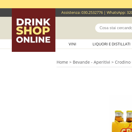
Assistenza
:
030.2532776
| WhatsApp:
32
VINI
LIQUORI E DISTILLATI
Home
>
Bevande - Aperitivi
> Crodino 