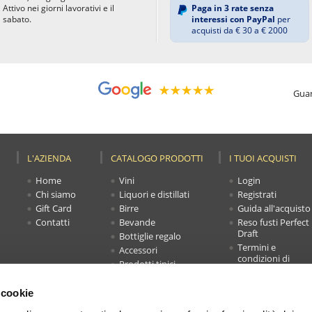
Attivo nei giorni lavorativi e il
Paga in 3 rate senza
sabato.
interessi con PayPal
per
acquisti da € 30 a € 2000
Guar
L'AZIENDA
CATALOGO PRODOTTI
I TUOI ACQUISTI
Home
Vini
Login
Chi siamo
Liquori e distillati
Registrati
Gift Card
Birre
Guida all'acquisto
Contatti
Bevande
Reso fusti Perfect
Draft
Bottiglie regalo
Termini e
Accessori
condizioni di
Prodotti tipici
vendita
Novità
Faq
Offerte
 cookie
Carrello