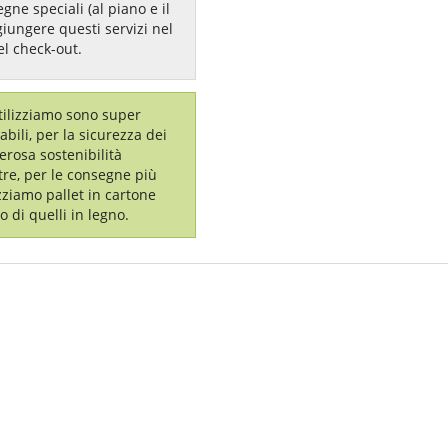
gne speciali (al piano e il
giungere questi servizi nel
el check-out.
utilizziamo sono super
labili, per la sicurezza dei
erosa sostenibilità
tre, per le consegne più
izziamo pallet in cartone
o di quelli in legno.