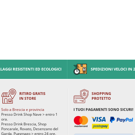
AGGI RESISTENTI ED ECOLOGICI
SPEDIZIONI VELOCI IN 
RITIRO GRATIS
SHOPPING
IN STORE
PROTETTO
Solo a Brescia e provincia
I TUOI PAGAMENTI SONO SICURI!
Presso Drink Shop Nave > entro 1
ora.
Presso Drink Brescia, Shop
Poncarale, Rovato, Desenzano del
Garda, Puegnago > entro 24 ore.