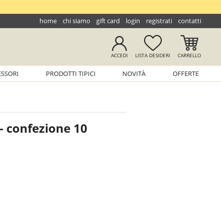
home
chi siamo
gift card
login
registrati
contatti
ACCEDI
LISTA
DESIDERI
CARRELLO
ESSORI
PRODOTTI TIPICI
NOVITÀ
OFFERTE
 - confezione 10