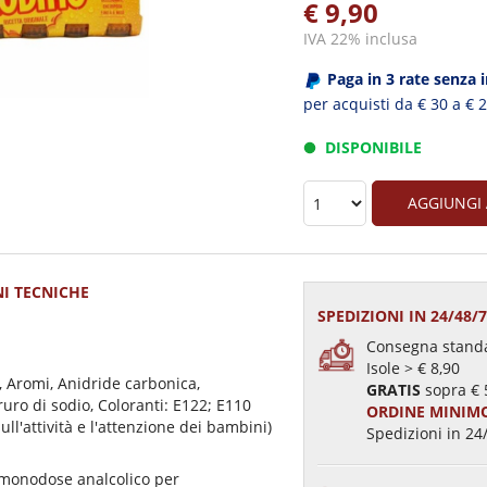
€ 9,90
IVA 22% inclusa
Paga in 3 rate senza 
per acquisti da € 30 a € 
DISPONIBILE
AGGIUNGI
I TECNICHE
SPEDIZIONI IN 24/48/
Consegna standa
Isole > € 8,90
, Aromi, Anidride carbonica,
GRATIS
sopra € 
oruro di sodio, Coloranti: E122; E110
ORDINE MINIMO
ll'attività e l'attenzione dei bambini)
Spedizioni in 24/
vo monodose analcolico per