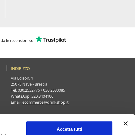
da le recensioni su
INDIRIZZO
Via Edison, 1
25075 Nave - Brescia
Tel.
030.2532776
/
030.2530085
WhatsApp:
320.3404106
Email:
ecommerce@drinkshop.it
Accetta tutti