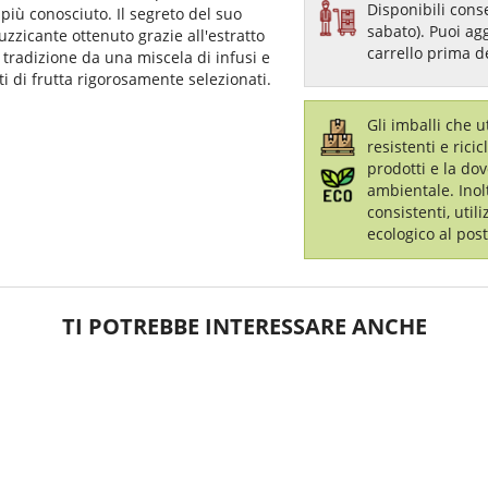
Disponibili conse
 più conosciuto. Il segreto del suo
sabato). Puoi ag
uzzicante ottenuto grazie all'estratto
carrello prima d
tradizione da una miscela di infusi e
rti di frutta rigorosamente selezionati.
Gli imballi che 
resistenti e ricic
prodotti e la dov
ambientale. Inol
consistenti, util
ecologico al post
TI POTREBBE INTERESSARE ANCHE