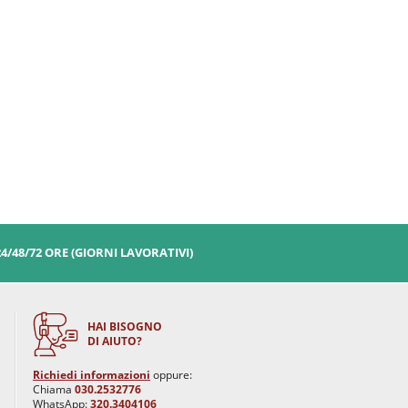
24/48/72 ORE (GIORNI LAVORATIVI)
HAI BISOGNO
DI AIUTO?
Richiedi informazioni
oppure:
Chiama
030.2532776
WhatsApp:
320.3404106