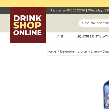
Assistenza
:
030.2532776
| WhatsApp:
32
VINI
LIQUORI E DISTILLATI
Home
>
Bevande - Bibite
> Energy Supe