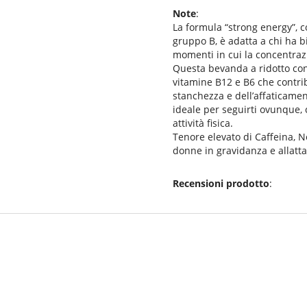
Note
:
La formula “strong energy”, c
gruppo B, è adatta a chi ha b
momenti in cui la concentrazi
Questa bevanda a ridotto con
vitamine B12 e B6 che contrib
stanchezza e dell’affaticament
ideale per seguirti ovunque, 
attività fisica.
Tenore elevato di Caffeina,
donne in gravidanza e allattam
Recensioni prodotto
: