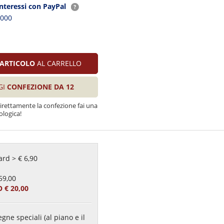
interessi con PayPal
2000
ARTICOLO
AL CARRELLO
GI
CONFEZIONE DA 12
direttamente la confezione fai una
ologica!
rd > € 6,90
59,00
 € 20,00
gne speciali (al piano e il