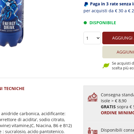
Paga in 3 rate senza 
per acquisti da € 30 a € 
DISPONIBILE
AGGIUNGI
AGGIUN
Se acquisti 
scelta più ec
I TECNICHE
Consegna standa
Isole > € 8,90
GRATIS
sopra € 
ORDINE MINIMO
 anidride carbonica, acidificante:
rrettore di acidita', sodio citrato,
avine) vitamine,(C, Niacina, B6 e B12)
Disponibili conse
e : sucralosio, acido pantotenico.