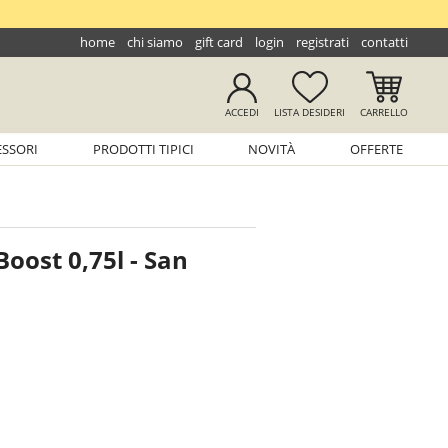
home
chi siamo
gift card
login
registrati
contatti
ACCEDI
LISTA
DESIDERI
CARRELLO
ESSORI
PRODOTTI TIPICI
NOVITÀ
OFFERTE
oost 0,75l - San