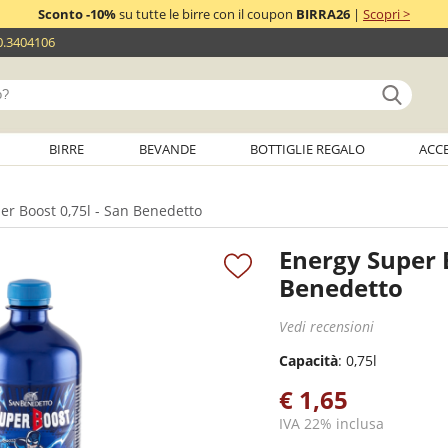
Sconto -10%
su tutte le birre con il coupon
BIRRA26
|
Scopri >
0.3404106
BIRRE
BEVANDE
BOTTIGLIE REGALO
ACC
r Boost 0,75l - San Benedetto
Energy Super B
Benedetto
Vedi recensioni
Capacità
: 0,75l
€ 1,65
IVA 22% inclusa