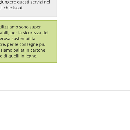
giungere questi servizi nel
el check-out.
utilizziamo sono super
labili, per la sicurezza dei
erosa sostenibilità
tre, per le consegne più
izziamo pallet in cartone
o di quelli in legno.