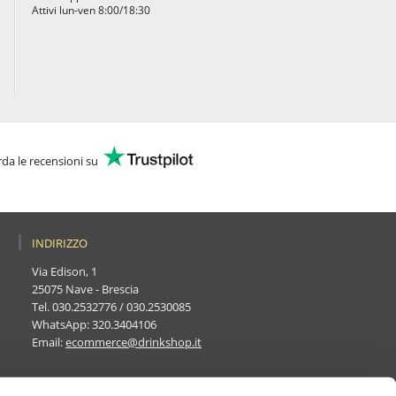
Attivi lun-ven 8:00/18:30
da le recensioni su
INDIRIZZO
Via Edison, 1
25075 Nave - Brescia
Tel.
030.2532776
/
030.2530085
WhatsApp:
320.3404106
Email:
ecommerce@drinkshop.it