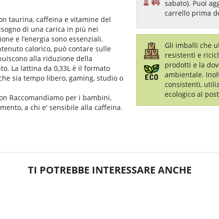
sabato). Puoi ag
carrello prima d
on taurina, caffeina e vitamine del
isogno di una carica in più nei
one e l’energia sono essenziali.
Gli imballi che 
tenuto calorico, può contare sulle
resistenti e ricic
uiscono alla riduzione della
prodotti e la dov
o. La lattina da 0,33L è il formato
ambientale. Inol
che sia tempo libero, gaming, studio o
consistenti, util
ecologico al post
 Non Raccomandiamo per i bambini,
ento, a chi e' sensibile alla caffeina.
TI POTREBBE INTERESSARE ANCHE