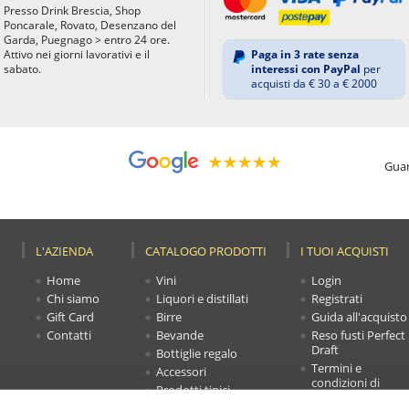
Presso Drink Brescia, Shop
Poncarale, Rovato, Desenzano del
Garda, Puegnago > entro 24 ore.
Attivo nei giorni lavorativi e il
Paga in 3 rate senza
sabato.
interessi con PayPal
per
acquisti da € 30 a € 2000
Guar
L'AZIENDA
CATALOGO PRODOTTI
I TUOI ACQUISTI
Home
Vini
Login
Chi siamo
Liquori e distillati
Registrati
Gift Card
Birre
Guida all'acquisto
Contatti
Bevande
Reso fusti Perfect
Draft
Bottiglie regalo
Termini e
Accessori
condizioni di
Prodotti tipici
vendita
Novità