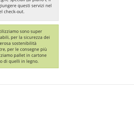
giungere questi servizi nel
el check-out.
utilizziamo sono super
labili, per la sicurezza dei
erosa sostenibilità
tre, per le consegne più
izziamo pallet in cartone
o di quelli in legno.