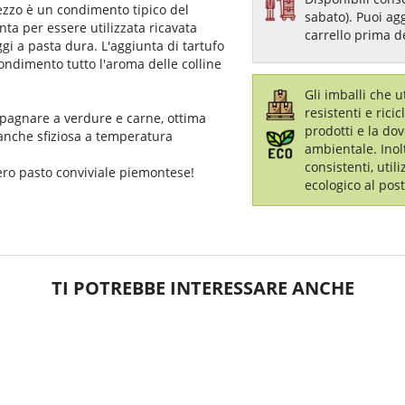
ezzo è un condimento tipico del
sabato). Puoi ag
ta per essere utilizzata ricavata
carrello prima d
gi a pasta dura. L'aggiunta di tartufo
ondimento tutto l'aroma delle colline
Gli imballi che 
resistenti e ricic
agnare a verdure e carne, ottima
prodotti e la dov
anche sfiziosa a temperatura
ambientale. Inol
consistenti, util
vero pasto conviviale piemontese!
ecologico al post
TI POTREBBE INTERESSARE ANCHE