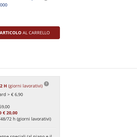
2000
ARTICOLO
AL CARRELLO
72 H
(giorni lavorativi)
rd > € 6,90
59,00
 € 20,00
48/72 h (giorni lavorativi)
gne speciali (al piano e il