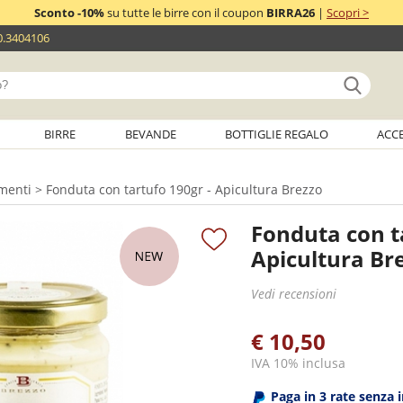
Sconto -10%
su tutte le birre con il coupon
BIRRA26
|
Scopri >
0.3404106
BIRRE
BEVANDE
BOTTIGLIE REGALO
ACC
imenti
> Fonduta con tartufo 190gr - Apicultura Brezzo
Fonduta con t
Apicultura Br
Vedi recensioni
€ 10,50
IVA 10% inclusa
Paga in 3 rate senza 