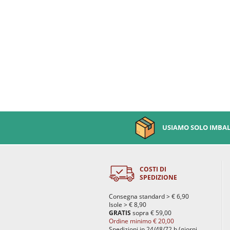
USIAMO SOLO IMBALL
COSTI DI
SPEDIZIONE
Consegna standard > € 6,90
Isole > € 8,90
GRATIS
sopra € 59,00
Ordine minimo € 20,00
Spedizioni in 24/48/72 h (giorni