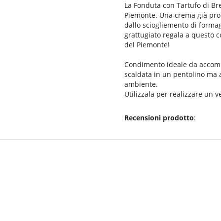
La Fonduta con Tartufo di Br
Piemonte. Una crema già pron
dallo sciogliemento di formag
grattugiato regala a questo c
del Piemonte!
Condimento ideale da accomp
scaldata in un pentolino ma 
ambiente.
Utilizzala per realizzare un 
Recensioni prodotto
: