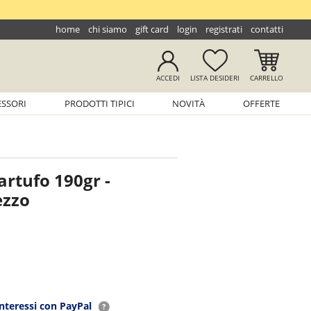
home
chi siamo
gift card
login
registrati
contatti
ACCEDI
LISTA
DESIDERI
CARRELLO
ESSORI
PRODOTTI TIPICI
NOVITÀ
OFFERTE
artufo 190gr -
ezzo
interessi con PayPal