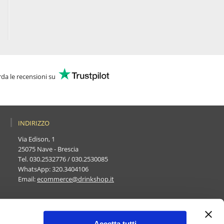
da le recensioni su
INDIRIZZO
Via Edison, 1
25075 Nave - Brescia
Tel.
030.2532776
/
030.2530085
WhatsApp:
320.3404106
Email:
ecommerce@drinkshop.it
Accetta tutti