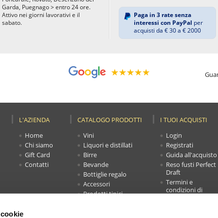
Garda, Puegnago > entro 24 ore.
Attivo nei giorni lavorativi e il
Paga in 3 rate senza
sabato.
interessi con PayPal
per
acquisti da € 30 a € 2000
Guar
L'AZIENDA
CATALOGO PRODOTTI
I TUOI ACQUISTI
Home
Vini
Login
Chi siamo
Liquori e distillati
Registrati
Gift Card
Birre
Guida all'acquisto
Contatti
Bevande
Reso fusti Perfect
Draft
Bottiglie regalo
Termini e
Accessori
condizioni di
Prodotti tipici
vendita
Novità
Faq
Offerte
 cookie
Carrello