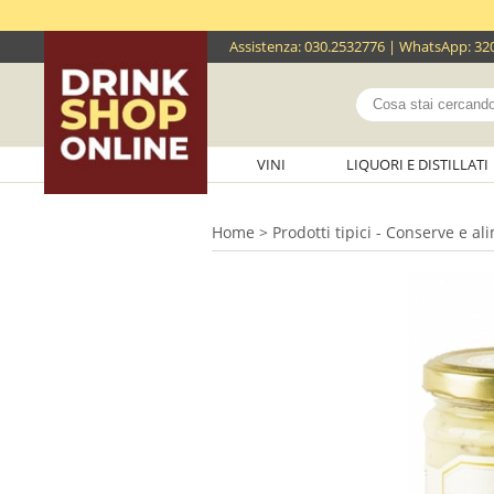
Assistenza
:
030.2532776
| WhatsApp:
32
VINI
LIQUORI E DISTILLATI
Home
>
Prodotti tipici - Conserve e al