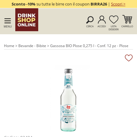
Sconto -10%
su tutte le birre con il coupon
BIRRA26
|
Scopri >
MENU
CERCA
ACCEDI
LISTA
CARRELLO
DESIDERI
Home
>
Bevande - Bibite
> Gassosa BIO Plose 0,275 l - Conf. 12 pz - Plose