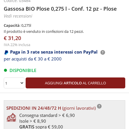
Codice: 03484
Gassosa BIO Plose 0,275 l - Conf. 12 pz - Plose
Vedi recensioni
Capacità
: 0,275l
Il prodotto è venduto in confezioni da 12 pezzi.
€ 31,20
IVA 22% inclusa
Paga in 3 rate senza interessi con PayPal
per acquisti da € 30 a € 2000
DISPONIBILE
AGGIUNGI
ARTICOLO
AL CARRELLO
SPEDIZIONI IN 24/48/72 H
(giorni lavorativi)
Consegna standard > € 6,90
Isole > € 8,90
GRATIS
sopra € 59,00