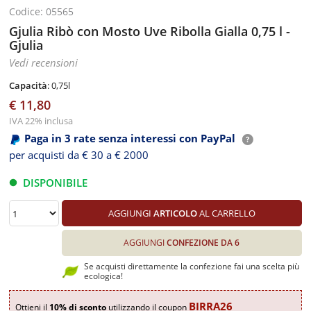
Codice: 05565
Gjulia Ribò con Mosto Uve Ribolla Gialla 0,75 l -
Gjulia
Vedi recensioni
Capacità
: 0,75l
€ 11,80
IVA 22% inclusa
Paga in 3 rate senza interessi con PayPal
per acquisti da € 30 a € 2000
DISPONIBILE
AGGIUNGI
ARTICOLO
AL CARRELLO
AGGIUNGI
CONFEZIONE DA 6
Se acquisti direttamente la confezione fai una scelta più
ecologica!
BIRRA26
Ottieni il
10% di sconto
utilizzando il coupon