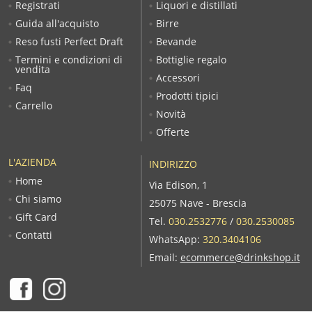
Registrati
Liquori e distillati
Guida all'acquisto
Birre
Reso fusti Perfect Draft
Bevande
Termini e condizioni di
Bottiglie regalo
vendita
Accessori
Faq
Prodotti tipici
Carrello
Novità
Offerte
L'AZIENDA
INDIRIZZO
Home
Via Edison, 1
Chi siamo
25075 Nave - Brescia
Gift Card
Tel.
030.2532776
/
030.2530085
Contatti
WhatsApp:
320.3404106
Email:
ecommerce@drinkshop.it