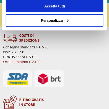
Accetta tutti
IL RESO FUSTI TI PREMIA!
Effettua il reso dei vuoti dei fusti Perfect Draft
(almeno 3 fusti) e ricevi un buono da € 5,00 per ogni
Personalizza
fusto,
clicca qui
.
COSTI DI
SPEDIZIONE
Consegna standard > € 6,90
Isole > € 8,90
GRATIS
sopra € 59,00
Ordine minimo € 20,00
RITIRO GRATIS
IN STORE