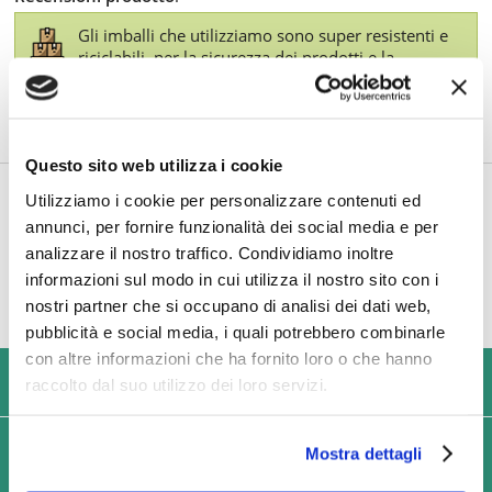
Gli imballi che utilizziamo sono super resistenti e
riciclabili, per la sicurezza dei prodotti e la
doverosa sostenibilità ambientale. Inoltre, per le
consegne più consistenti, utilizziamo pallet in
cartone ecologico al posto di quelli in legno.
Questo sito web utilizza i cookie
TI POTREBBE INTERESSARE ANCHE
Utilizziamo i cookie per personalizzare contenuti ed
annunci, per fornire funzionalità dei social media e per
analizzare il nostro traffico. Condividiamo inoltre
informazioni sul modo in cui utilizza il nostro sito con i
nostri partner che si occupano di analisi dei dati web,
pubblicità e social media, i quali potrebbero combinarle
con altre informazioni che ha fornito loro o che hanno
USIAMO SOLO IMBALLAGGI RESISTENTI ED ECOLOGICI
raccolto dal suo utilizzo dei loro servizi.
SPEDIZIONI VELOCI IN 24/48/72 ORE (GIORNI
Mostra dettagli
LAVORATIVI)