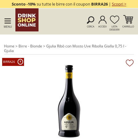
Sconto -10%
su tutte le birre con il coupon
BIRRA26
|
Scopri >
MENU
CERCA
ACCEDI
LISTA
CARRELLO
DESIDERI
Home
>
Birre - Bionde
> Gjulia Ribò con Mosto Uve Ribolla Gialla 0,75 l -
Gjulia
BIRRA26