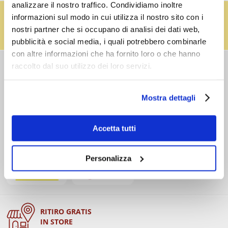
analizzare il nostro traffico. Condividiamo inoltre
IL RESO FUSTI TI PREMIA!
informazioni sul modo in cui utilizza il nostro sito con i
Effettua il reso dei vuoti dei fusti Perfect Draft
nostri partner che si occupano di analisi dei dati web,
(almeno 3 fusti) e ricevi un buono da € 5,00 per ogni
fusto,
clicca qui
.
pubblicità e social media, i quali potrebbero combinarle
con altre informazioni che ha fornito loro o che hanno
raccolto dal suo utilizzo dei loro servizi.
COSTI DI
SPEDIZIONE
Consegna standard > € 6,90
Mostra dettagli
Isole > € 8,90
GRATIS
sopra € 59,00
Ordine minimo € 20,00
Accetta tutti
Spedizioni in 24/48/72 h (giorni lavorativi)
Personalizza
RITIRO GRATIS
IN STORE