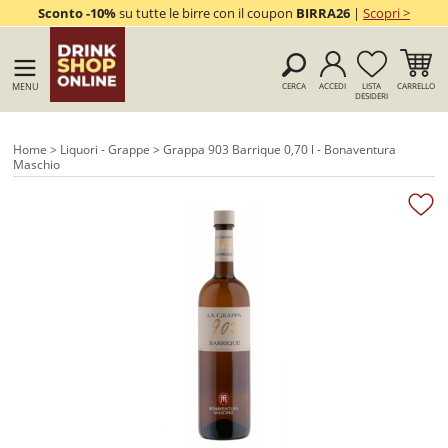
Sconto -10%
su tutte le birre con il coupon
BIRRA26
|
Scopri >
MENU
CERCA
ACCEDI
LISTA
CARRELLO
DESIDERI
Home
>
Liquori - Grappe
> Grappa 903 Barrique 0,70 l - Bonaventura
Maschio