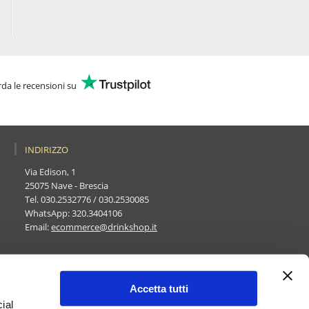
da le recensioni su
INDIRIZZO
Via Edison, 1
25075 Nave - Brescia
Tel.
030.2532776
/
030.2530085
WhatsApp:
320.3404106
Email:
ecommerce@drinkshop.it
Accetta tutti
ial