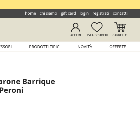
home
chi siamo
gift card
login
registrati
contatti
ACCEDI
LISTA
DESIDERI
CARRELLO
ESSORI
PRODOTTI TIPICI
NOVITÀ
OFFERTE
arone Barrique
 Peroni