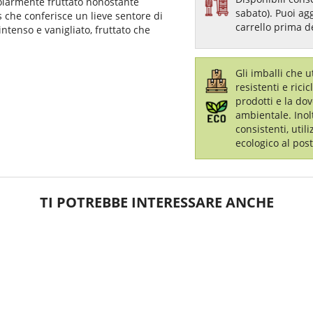
colarmente fruttato nonostante
sabato). Puoi ag
 che conferisce un lieve sentore di
carrello prima d
 intenso e vanigliato, fruttato che
Gli imballi che 
resistenti e ricic
prodotti e la dov
ambientale. Inol
consistenti, util
ecologico al post
TI POTREBBE INTERESSARE ANCHE