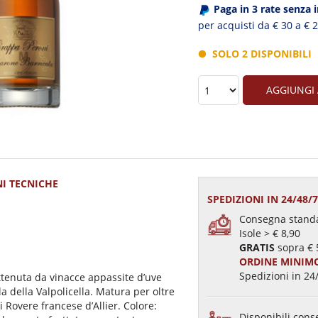
Paga in 3 rate senza 
per acquisti da € 30 a € 
SOLO 2 DISPONIBILI
AGGIUNGI
I TECNICHE
SPEDIZIONI IN 24/48/
Consegna standa
Isole > € 8,90
GRATIS
sopra € 
ORDINE MINIMO
Spedizioni in 24/
tenuta da vinacce appassite d’uve
a della Valpolicella. Matura per oltre
 Rovere francese d’Allier. Colore:
Disponibili conse