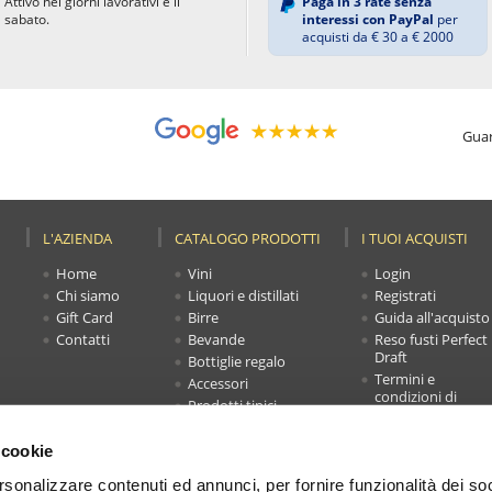
Attivo nei giorni lavorativi e il
Paga in 3 rate senza
sabato.
interessi con PayPal
per
acquisti da € 30 a € 2000
Guar
L'AZIENDA
CATALOGO PRODOTTI
I TUOI ACQUISTI
Home
Vini
Login
Chi siamo
Liquori e distillati
Registrati
Gift Card
Birre
Guida all'acquisto
Contatti
Bevande
Reso fusti Perfect
Draft
Bottiglie regalo
Termini e
Accessori
condizioni di
Prodotti tipici
vendita
Novità
Faq
Offerte
 cookie
Carrello
rsonalizzare contenuti ed annunci, per fornire funzionalità dei soc