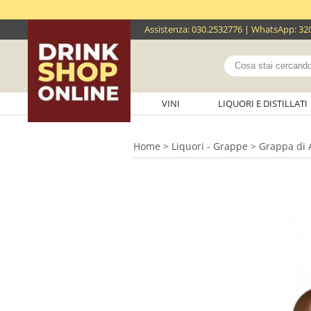
Assistenza
:
030.2532776
| WhatsApp:
32
VINI
LIQUORI E DISTILLATI
Home
>
Liquori - Grappe
> Grappa di A