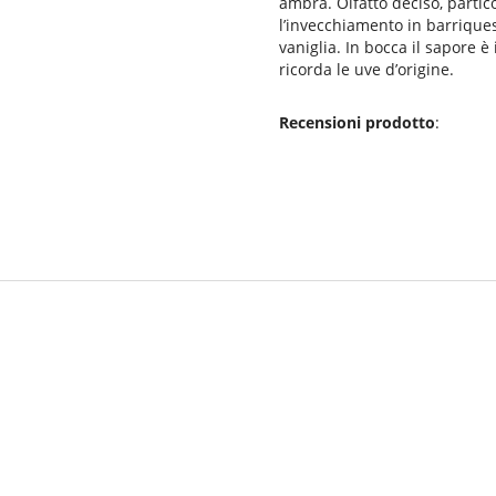
ambra. Olfatto deciso, parti
l’invecchiamento in barriques
vaniglia. In bocca il sapore è
ricorda le uve d’origine.
Recensioni prodotto
: