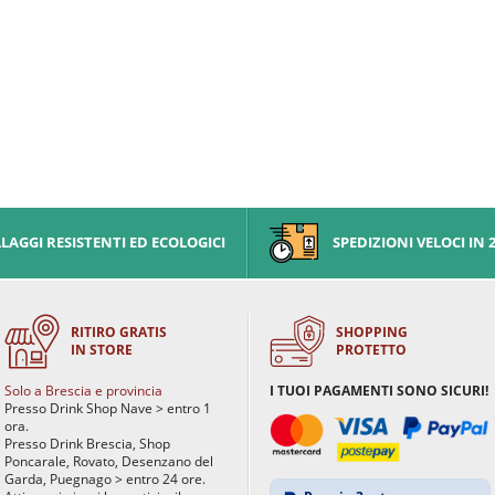
AGGI RESISTENTI ED ECOLOGICI
SPEDIZIONI VELOCI IN 
RITIRO GRATIS
SHOPPING
IN STORE
PROTETTO
Solo a Brescia e provincia
I TUOI PAGAMENTI SONO SICURI!
Presso Drink Shop Nave > entro 1
ora.
Presso Drink Brescia, Shop
Poncarale, Rovato, Desenzano del
Garda, Puegnago > entro 24 ore.