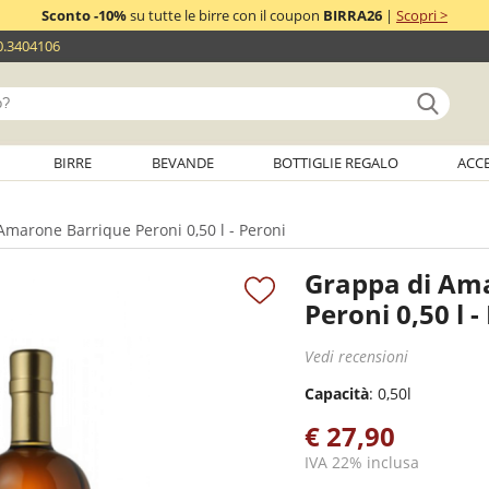
Sconto -10%
su tutte le birre con il coupon
BIRRA26
|
Scopri >
0.3404106
BIRRE
BEVANDE
BOTTIGLIE REGALO
ACC
marone Barrique Peroni 0,50 l - Peroni
Grappa di Am
Peroni 0,50 l -
Vedi recensioni
Capacità
: 0,50l
€ 27,90
IVA 22% inclusa