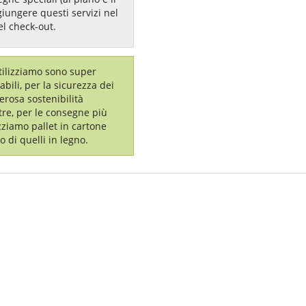
giungere questi servizi nel
el check-out.
utilizziamo sono super
labili, per la sicurezza dei
erosa sostenibilità
tre, per le consegne più
izziamo pallet in cartone
o di quelli in legno.