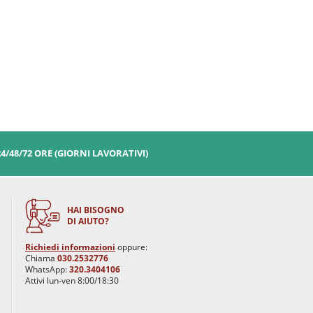
24/48/72 ORE (GIORNI LAVORATIVI)
HAI BISOGNO
DI AIUTO?
Richiedi informazioni
oppure:
Chiama
030.2532776
WhatsApp:
320.3404106
Attivi lun-ven 8:00/18:30