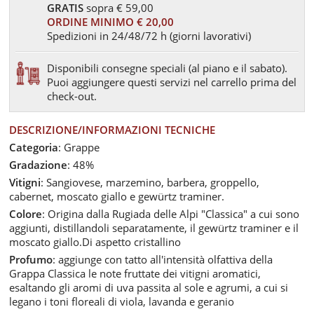
GRATIS
sopra € 59,00
ORDINE MINIMO € 20,00
Spedizioni in 24/48/72 h (giorni lavorativi)
Disponibili consegne speciali (al piano e il sabato).
Puoi aggiungere questi servizi nel carrello prima del
check-out.
DESCRIZIONE/INFORMAZIONI TECNICHE
Categoria
: Grappe
Gradazione
: 48%
Vitigni
: Sangiovese, marzemino, barbera, groppello,
cabernet, moscato giallo e gewürtz traminer.
Colore
: Origina dalla Rugiada delle Alpi "Classica" a cui sono
aggiunti, distillandoli separatamente, il gewürtz traminer e il
moscato giallo.Di aspetto cristallino
Profumo
: aggiunge con tatto all'intensità olfattiva della
Grappa Classica le note fruttate dei vitigni aromatici,
esaltando gli aromi di uva passita al sole e agrumi, a cui si
legano i toni floreali di viola, lavanda e geranio