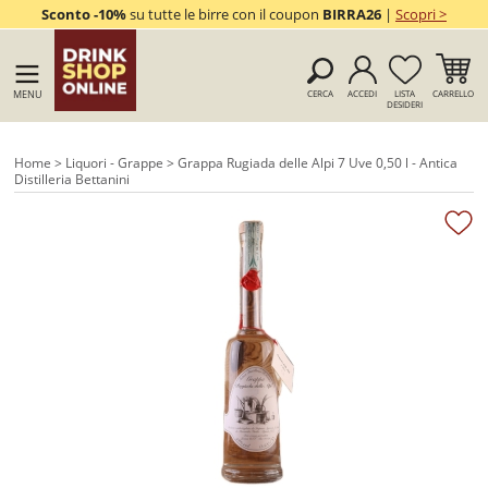
Sconto -10%
su tutte le birre con il coupon
BIRRA26
|
Scopri >
MENU
CERCA
ACCEDI
LISTA
CARRELLO
DESIDERI
Home
>
Liquori - Grappe
> Grappa Rugiada delle Alpi 7 Uve 0,50 l - Antica
Distilleria Bettanini