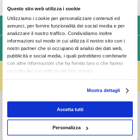
Questo sito web utilizza i cookie
Utilizziamo i cookie per personalizzare contenuti ed
USIAMO SOLO IMBALLAGGI RESISTENTI ED ECOLOGICI
annunci, per fornire funzionalità dei social media e per
analizzare il nostro traffico. Condividiamo inoltre
informazioni sul modo in cui utilizza il nostro sito con i
SPEDIZIONI VELOCI IN 24/48/72 ORE (GIORNI
nostri partner che si occupano di analisi dei dati web,
LAVORATIVI)
pubblicità e social media, i quali potrebbero combinarle
con altre informazioni che ha fornito loro o che hanno
IL RESO FUSTI TI PREMIA!
raccolto dal suo utilizzo dei loro servizi.
Effettua il reso dei vuoti dei fusti Perfect Draft
(almeno 3 fusti) e ricevi un buono da € 5,00 per ogni
fusto,
clicca qui
.
Mostra dettagli
COSTI DI
SPEDIZIONE
Accetta tutti
Consegna standard > € 6,90
Isole > € 8,90
Personalizza
GRATIS
sopra € 59,00
Ordine minimo € 20,00