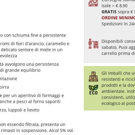
Isole > € 8,90
GRATIS
sopra € 
ORDINE MINIMO
Spedizioni in 24/
so con schiuma fine e persistente
Disponibili conse
romi di fiori d'arancio, caramello e
sabato). Puoi ag
delicato sentore di miele in un
carrello prima d
cevolezza
ità avvolgono una persistenza
i grande equilibrio
Gli imballi che 
entazione
resistenti e ricic
prodotti e la dov
birra
ambientale. Inol
le per un aperitivo di formaggi e
consistenti, util
nche a pesci al forno saporiti
ecologico al post
zo, luppoli e lievito
non essendo filtrata, presenta un
i rimasti in sospensione. Alcol 5% vol.