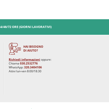
24/48/72 ORE (GIORNI LAVORATIVI)
HAI BISOGNO
DI AIUTO?
Richiedi informazioni
oppure:
Chiama
030.2532776
WhatsApp:
320.3404106
Attivi lun-ven 8:00/18:30