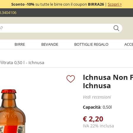
Sconto -10%
su tutte le birre con il coupon
BIRRA26
|
Scopri >
0.3404106
BIRRE
BEVANDE
BOTTIGLIE REGALO
ACC
ltrata 0,50 l - Ichnusa
Ichnusa Non Fi
Ichnusa
Vedi recensioni
Capacità
: 0,50l
€ 2,20
IVA 22% inclusa