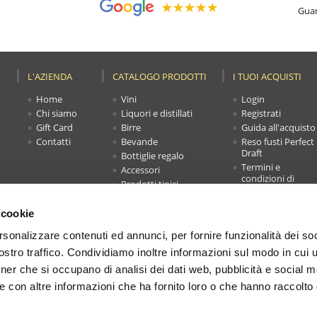
Guar
L'AZIENDA
CATALOGO PRODOTTI
I TUOI ACQUISTI
Home
Vini
Login
Chi siamo
Liquori e distillati
Registrati
Gift Card
Birre
Guida all'acquisto
Contatti
Bevande
Reso fusti Perfect
Draft
Bottiglie regalo
Termini e
Accessori
condizioni di
Prodotti tipici
vendita
Novità
Faq
Offerte
 cookie
Carrello
rsonalizzare contenuti ed annunci, per fornire funzionalità dei soc
stro traffico. Condividiamo inoltre informazioni sul modo in cui ut
DRINKSHOP
by Fusari S.r.l.
tner che si occupano di analisi dei dati web, pubblicità e social m
F. 03150710170 - N. REA BS 333995 – Cap. Soc. € 600.000,00 i.v. |
Cookies
|
Pri
e con altre informazioni che ha fornito loro o che hanno raccolto
web design:
Impronta siti internet Brescia