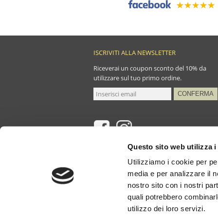
ISCRIVITI ALLA NEWSLETTER
Riceverai un coupon sconto del 10% da
utilizzare sul tuo primo ordine.
Questo sito web utilizza i
Utilizziamo i cookie per pe
media e per analizzare il no
nostro sito con i nostri par
P.IVA e C.
quali potrebbero combinarl
utilizzo dei loro servizi.