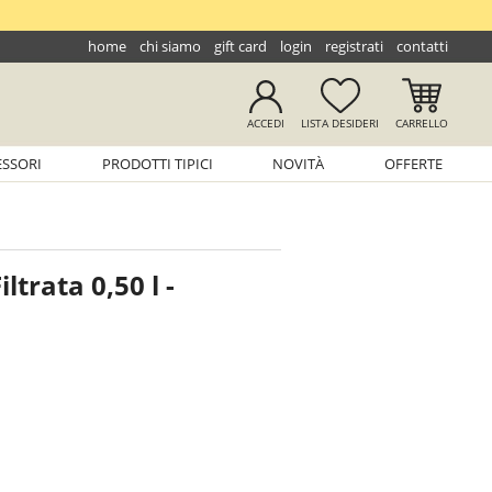
home
chi siamo
gift card
login
registrati
contatti
ACCEDI
LISTA
DESIDERI
CARRELLO
ESSORI
PRODOTTI TIPICI
NOVITÀ
OFFERTE
ltrata 0,50 l -