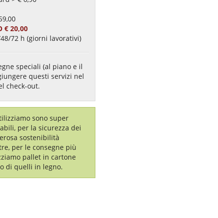
59,00
 € 20,00
48/72 h (giorni lavorativi)
gne speciali (al piano e il
giungere questi servizi nel
el check-out.
utilizziamo sono super
labili, per la sicurezza dei
erosa sostenibilità
tre, per le consegne più
izziamo pallet in cartone
o di quelli in legno.