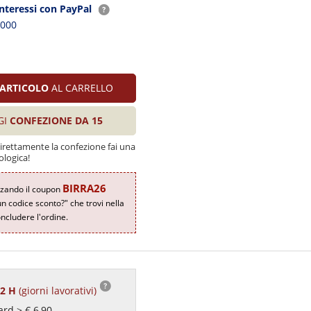
interessi con PayPal
2000
ARTICOLO
AL CARRELLO
GI
CONFEZIONE DA 15
direttamente la confezione fai una
ologica!
BIRRA26
zzando il coupon
un codice sconto?" che trovi nella
ncludere l'ordine.
72 H
(giorni lavorativi)
rd > € 6,90