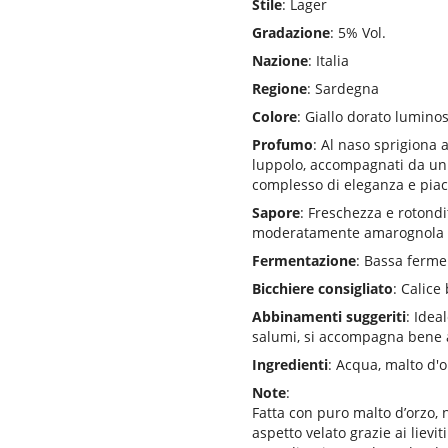
Stile
: Lager
Gradazione
: 5% Vol.
Nazione
: Italia
Regione
: Sardegna
Colore
: Giallo dorato lumino
Profumo
: Al naso sprigiona a
luppolo, accompagnati da un 
complesso di eleganza e pia
Sapore
: Freschezza e rotond
moderatamente amarognola d
Fermentazione
: Bassa ferm
Bicchiere consigliato
: Calice 
Abbinamenti suggeriti
: Idea
salumi, si accompagna bene a
Ingredienti
: Acqua, malto d'or
Note
:
Fatta con puro malto d’orzo, 
aspetto velato grazie ai lievit