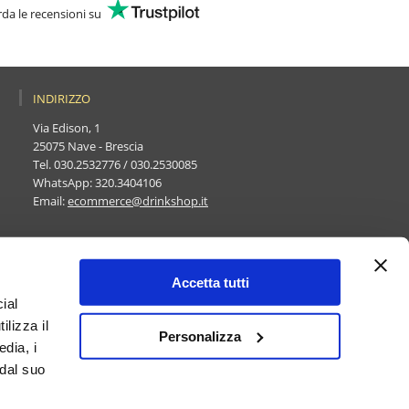
da le recensioni su
INDIRIZZO
Via Edison, 1
25075 Nave - Brescia
Tel.
030.2532776
/
030.2530085
WhatsApp:
320.3404106
Email:
ecommerce@drinkshop.it
Accetta tutti
ial
ilizza il
Personalizza
edia, i
vacy policy
 dal suo