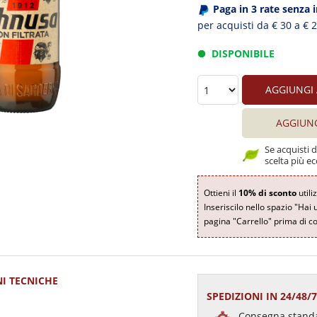
Paga in 3 rate senza 
per acquisti da € 30 a € 
DISPONIBILE
AGGIUNGI
AGGIUN
Se acquisti 
scelta più ec
Ottieni il
10% di sconto
utili
Inseriscilo nello spazio "Hai 
pagina "Carrello" prima di co
I TECNICHE
SPEDIZIONI IN 24/48/
Consegna standa