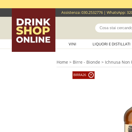
Assistenza
:
030.2532776
| WhatsApp:
32
VINI
LIQUORI E DISTILLATI
Home
>
Birre - Bionde
> Ichnusa Non Fi
BIRRA26