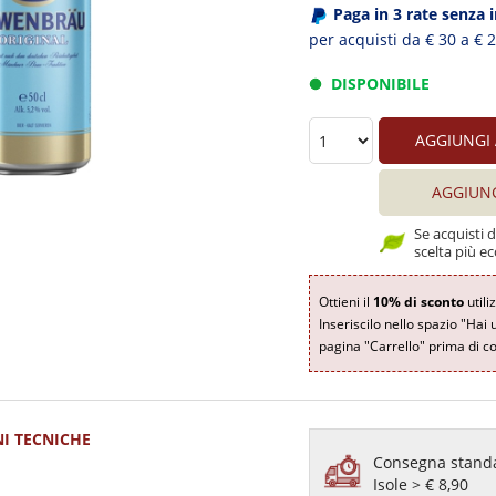
Paga in 3 rate senza 
per acquisti da € 30 a € 
DISPONIBILE
AGGIUNGI
AGGIUN
Se acquisti 
scelta più ec
Ottieni il
10% di sconto
utili
Inseriscilo nello spazio "Hai 
pagina "Carrello" prima di co
I TECNICHE
Consegna standa
Isole > € 8,90