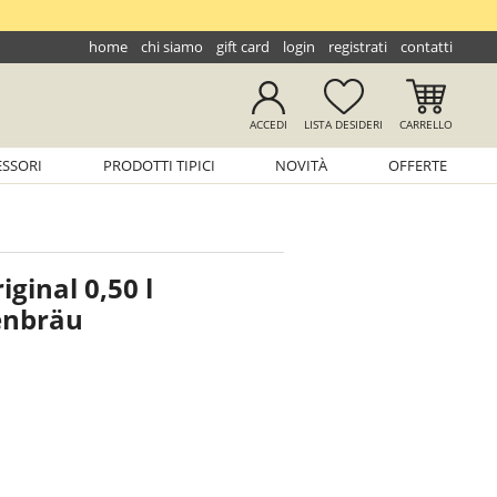
home
chi siamo
gift card
login
registrati
contatti
ACCEDI
LISTA
DESIDERI
CARRELLO
ESSORI
PRODOTTI TIPICI
NOVITÀ
OFFERTE
ginal 0,50 l
enbräu