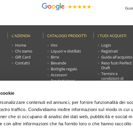
Guar
L'AZIENDA
CATALOGO PRODOTTI
I TUOI ACQUISTI
Home
Vini
Login
Chi siamo
Liquori e distillati
Registrati
Gift Card
Birre
Guida all'acquisto
Contatti
Bevande
Reso fusti Perfect
Draft
Bottiglie regalo
Termini e
Accessori
condizioni di
Prodotti tipici
vendita
Novità
Faq
Offerte
 cookie
Carrello
rsonalizzare contenuti ed annunci, per fornire funzionalità dei soc
stro traffico. Condividiamo inoltre informazioni sul modo in cui ut
DRINKSHOP
by Fusari S.r.l.
tner che si occupano di analisi dei dati web, pubblicità e social m
F. 03150710170 - N. REA BS 333995 – Cap. Soc. € 600.000,00 i.v. |
Cookies
|
Pri
e con altre informazioni che ha fornito loro o che hanno raccolto
web design:
Impronta siti internet Brescia