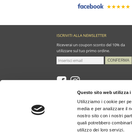
ISCRIVITI ALLA NEWSLETTER
Riceverai un coupon sconto del 10% da
utilizzare sul tuo primo ordine.
Questo sito web utilizza i
Utilizziamo i cookie per pe
media e per analizzare il no
nostro sito con i nostri par
P.IVA e C.
quali potrebbero combinarl
utilizzo dei loro servizi.