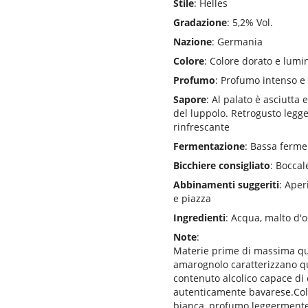
Stile
: Helles
Gradazione
: 5,2% Vol.
Nazione
: Germania
Colore
: Colore dorato e lumi
Profumo
: Profumo intenso e 
Sapore
: Al palato è asciutta 
del luppolo. Retrogusto legg
rinfrescante
Fermentazione
: Bassa ferm
Bicchiere consigliato
: Boccal
Abbinamenti suggeriti
: Aper
e piazza
Ingredienti
: Acqua, malto d'or
Note
:
Materie prime di massima qu
amarognolo caratterizzano que
contenuto alcolico capace di
autenticamente bavarese.Colo
bianca, profumo leggermente