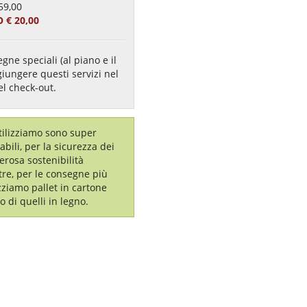
59,00
 € 20,00
gne speciali (al piano e il
giungere questi servizi nel
el check-out.
utilizziamo sono super
labili, per la sicurezza dei
erosa sostenibilità
tre, per le consegne più
izziamo pallet in cartone
o di quelli in legno.