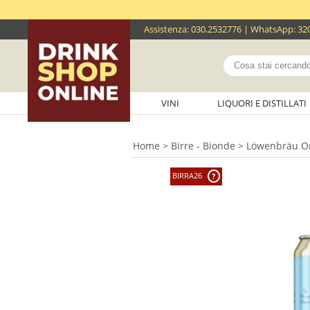
Assistenza
:
030.2532776
| WhatsApp:
32
VINI
LIQUORI E DISTILLATI
Home
>
Birre - Bionde
> Löwenbräu Ori
BIRRA26