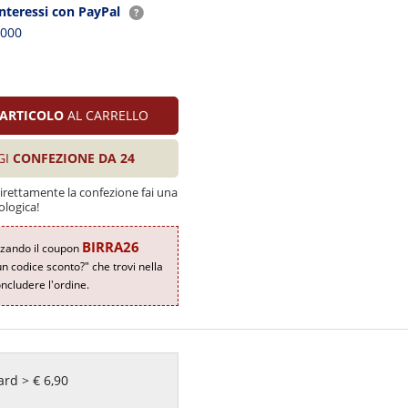
interessi con PayPal
2000
ARTICOLO
AL CARRELLO
GI
CONFEZIONE DA 24
direttamente la confezione fai una
ologica!
BIRRA26
zzando il coupon
un codice sconto?" che trovi nella
ncludere l'ordine.
rd > € 6,90