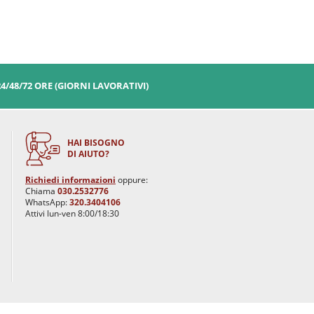
24/48/72 ORE (GIORNI LAVORATIVI)
HAI BISOGNO
DI AIUTO?
Richiedi informazioni
oppure:
Chiama
030.2532776
WhatsApp:
320.3404106
Attivi lun-ven 8:00/18:30