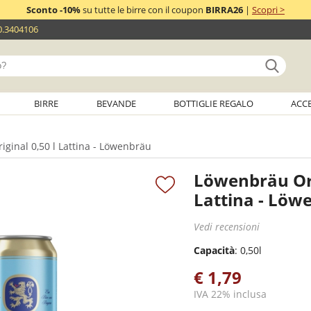
Sconto -10%
su tutte le birre con il coupon
BIRRA26
|
Scopri >
0.3404106
BIRRE
BEVANDE
BOTTIGLIE REGALO
ACC
ginal 0,50 l Lattina - Löwenbräu
Löwenbräu Ori
Lattina - Löw
Vedi recensioni
Capacità
: 0,50l
€ 1,79
IVA 22% inclusa