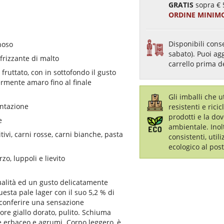
GRATIS
sopra € 
ORDINE MINIMO
Disponibili conse
noso
sabato). Puoi ag
frizzante di malto
carrello prima d
e fruttato, con in sottofondo il gusto
ermente amaro fino al finale
Gli imballi che 
entazione
resistenti e ricic
prodotti e la dov
e
ambientale. Inol
itivi, carni rosse, carni bianche, pasta
consistenti, util
ecologico al post
zo, luppoli e lievito
alità ed un gusto delicatamente
sta pale lager con il suo 5,2 % di
 conferire una sensazione
re giallo dorato, pulito. Schiuma
 erbaceo e agrumi. Corpo leggero, è