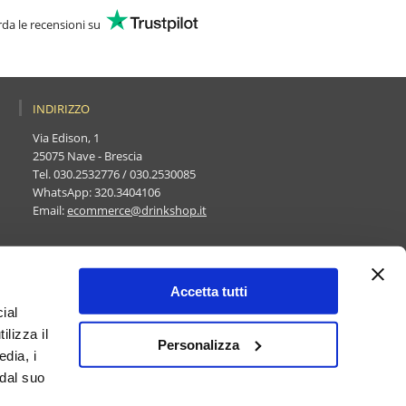
da le recensioni su
INDIRIZZO
Via Edison, 1
25075 Nave - Brescia
Tel.
030.2532776
/
030.2530085
WhatsApp:
320.3404106
Email:
ecommerce@drinkshop.it
Accetta tutti
ial
ilizza il
Personalizza
edia, i
vacy policy
 dal suo