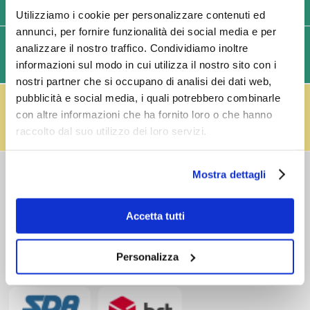
USIAMO SOLO IMBALLAGGI RESISTENTI ED ECOLOGICI
Utilizziamo i cookie per personalizzare contenuti ed
annunci, per fornire funzionalità dei social media e per
SPEDIZIONI VELOCI IN 24/48/72 ORE (GIORNI
analizzare il nostro traffico. Condividiamo inoltre
informazioni sul modo in cui utilizza il nostro sito con i
LAVORATIVI)
nostri partner che si occupano di analisi dei dati web,
IL RESO FUSTI TI PREMIA!
pubblicità e social media, i quali potrebbero combinarle
Effettua il reso dei vuoti dei fusti Perfect Draft
con altre informazioni che ha fornito loro o che hanno
(almeno 3 fusti) e ricevi un buono da € 5,00 per ogni
raccolto dal suo utilizzo dei loro servizi.
fusto,
clicca qui
.
COSTI DI
Mostra dettagli
SPEDIZIONE
Consegna standard > € 6,90
Accetta tutti
Isole > € 8,90
GRATIS
sopra € 59,00
Ordine minimo € 20,00
Personalizza
Spedizioni in 24/48/72 h (giorni lavorativi)