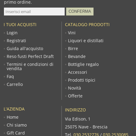
primo ordine.
I TUOI ACQUISTI
CATALOGO PRODOTTI
Login
Vini
Registrati
Liquori e distillati
Guida all'acquisto
Birre
Reso fusti Perfect Draft
Bevande
Termini e condizioni di
Bottiglie regalo
vendita
Accessori
Faq
Prodotti tipici
Carrello
Novità
Offerte
L'AZIENDA
INDIRIZZO
Home
Via Edison, 1
Chi siamo
25075 Nave - Brescia
Gift Card
Tel.
030.2532776
/
030.2530085