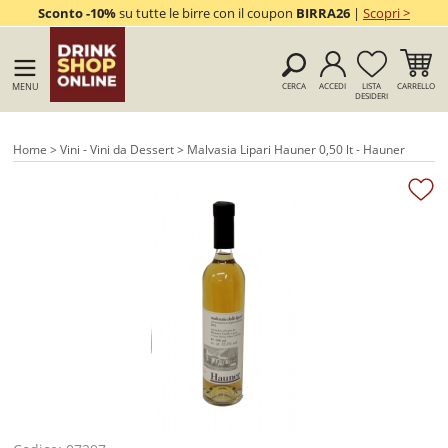
Sconto -10%
su tutte le birre con il coupon
BIRRA26
|
Scopri >
MENU
CERCA
ACCEDI
LISTA
CARRELLO
DESIDERI
Home
>
Vini - Vini da Dessert
> Malvasia Lipari Hauner 0,50 lt - Hauner