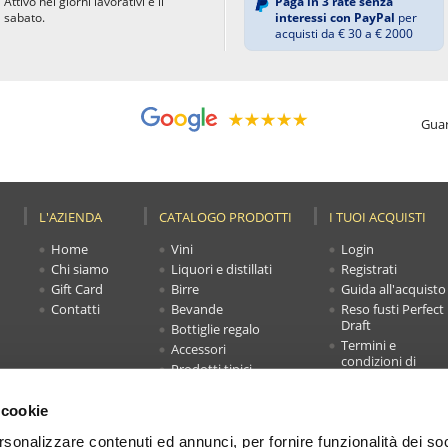
Attivo nei giorni lavorativi e il
Paga in 3 rate senza
sabato.
interessi con PayPal
per
acquisti da € 30 a € 2000
Guar
L'AZIENDA
CATALOGO PRODOTTI
I TUOI ACQUISTI
Home
Vini
Login
Chi siamo
Liquori e distillati
Registrati
Gift Card
Birre
Guida all'acquisto
Contatti
Bevande
Reso fusti Perfect
Draft
Bottiglie regalo
Termini e
Accessori
condizioni di
Prodotti tipici
vendita
Novità
Faq
Offerte
 cookie
Carrello
rsonalizzare contenuti ed annunci, per fornire funzionalità dei soc