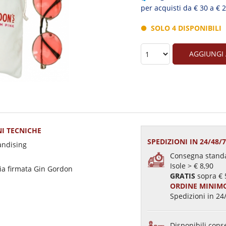
per acquisti da € 30 a € 
SOLO 4 DISPONIBILI
AGGIUNGI
I TECNICHE
SPEDIZIONI IN 24/48/
andising
Consegna standa
Isole > € 8,90
dia firmata Gin Gordon
GRATIS
sopra € 
ORDINE MINIMO
Spedizioni in 24/
Disponibili conse