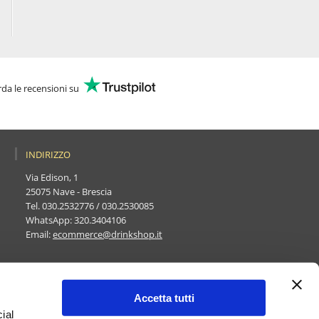
da le recensioni su
INDIRIZZO
Via Edison, 1
25075 Nave - Brescia
Tel.
030.2532776
/
030.2530085
WhatsApp:
320.3404106
Email:
ecommerce@drinkshop.it
Accetta tutti
ial