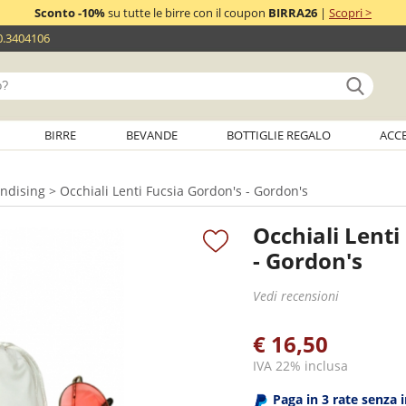
Sconto -10%
su tutte le birre con il coupon
BIRRA26
|
Scopri >
0.3404106
BIRRE
BEVANDE
BOTTIGLIE REGALO
ACC
andising
> Occhiali Lenti Fucsia Gordon's - Gordon's
Occhiali Lenti
- Gordon's
Vedi recensioni
€ 16,50
IVA 22% inclusa
Paga in 3 rate senza 