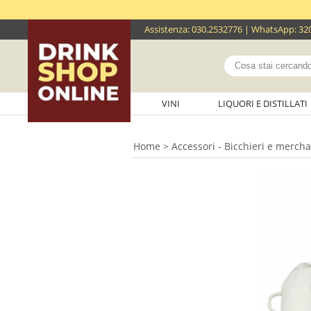
Assistenza
:
030.2532776
| WhatsApp:
32
VINI
LIQUORI E DISTILLATI
Home
>
Accessori - Bicchieri e merch