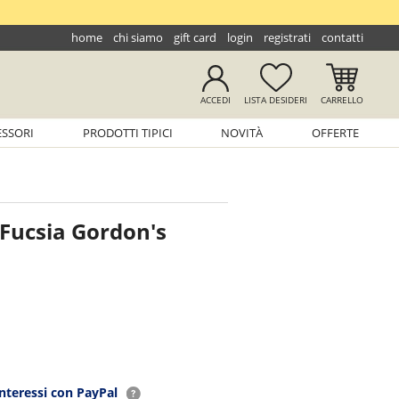
home
chi siamo
gift card
login
registrati
contatti
ACCEDI
LISTA
DESIDERI
CARRELLO
ESSORI
PRODOTTI TIPICI
NOVITÀ
OFFERTE
 Fucsia Gordon's
interessi con PayPal