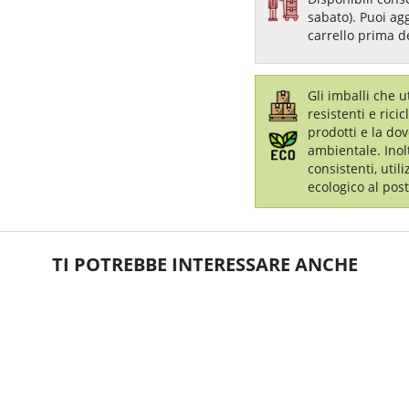
sabato). Puoi ag
carrello prima d
Gli imballi che 
resistenti e ricic
prodotti e la dov
ambientale. Inol
consistenti, util
ecologico al post
TI POTREBBE INTERESSARE ANCHE