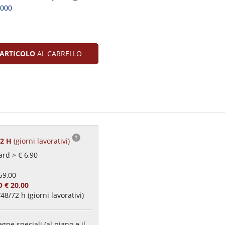
2000
ARTICOLO
AL CARRELLO
72 H
(giorni lavorativi)
rd > € 6,90
59,00
 € 20,00
48/72 h (giorni lavorativi)
gne speciali (al piano e il