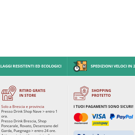
AGGI RESISTENTI ED ECOLOGICI
SPEDIZIONI VELOCI IN 
RITIRO GRATIS
SHOPPING
IN STORE
PROTETTO
Solo a Brescia e provincia
I TUOI PAGAMENTI SONO SICURI!
Presso Drink Shop Nave > entro 1
ora.
Presso Drink Brescia, Shop
Poncarale, Rovato, Desenzano del
Garda, Puegnago > entro 24 ore.