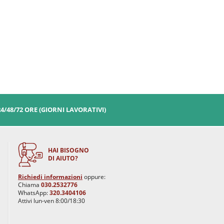
24/48/72 ORE (GIORNI LAVORATIVI)
HAI BISOGNO
DI AIUTO?
Richiedi informazioni
oppure:
Chiama
030.2532776
WhatsApp:
320.3404106
Attivi lun-ven 8:00/18:30