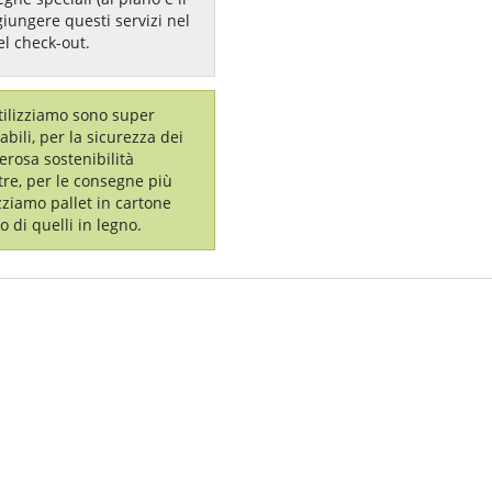
giungere questi servizi nel
el check-out.
utilizziamo sono super
labili, per la sicurezza dei
erosa sostenibilità
tre, per le consegne più
izziamo pallet in cartone
o di quelli in legno.