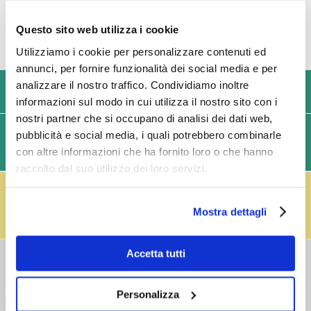
Questo sito web utilizza i cookie
Utilizziamo i cookie per personalizzare contenuti ed
annunci, per fornire funzionalità dei social media e per
analizzare il nostro traffico. Condividiamo inoltre
USIAMO SOLO IMBALLAGGI RESISTENTI ED ECOLOGICI
informazioni sul modo in cui utilizza il nostro sito con i
nostri partner che si occupano di analisi dei dati web,
SPEDIZIONI VELOCI IN 24/48/72 ORE (GIORNI
pubblicità e social media, i quali potrebbero combinarle
con altre informazioni che ha fornito loro o che hanno
LAVORATIVI)
raccolto dal suo utilizzo dei loro servizi.
IL RESO FUSTI TI PREMIA!
Effettua il reso dei vuoti dei fusti Perfect Draft
(almeno 3 fusti) e ricevi un buono da € 5,00 per ogni
Mostra dettagli
fusto,
clicca qui
.
Accetta tutti
COSTI DI
SPEDIZIONE
Personalizza
Consegna standard > € 6,90
Isole > € 8,90