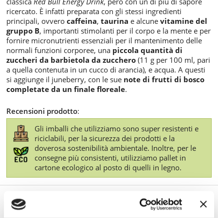
classica
Red Bull Energy Drink
, però con un di più di sapore
ricercato. È infatti preparata con gli stessi ingredienti
principali, ovvero
caffeina
,
taurina
e alcune
vitamine del
gruppo B
, importanti stimolanti per il corpo e la mente e per
fornire micronutrienti essenziali per il mantenimento delle
normali funzioni corporee, una
piccola quantità di
zuccheri da barbietola da zucchero
(11 g per 100 ml, pari
a quella contenuta in un cucco di arancia), e acqua. A questi
si aggiunge il juneberry, con le sue
note di frutti di bosco
completate da un finale floreale
.
Recensioni prodotto
:
Gli imballi che utilizziamo sono super resistenti e
riciclabili, per la sicurezza dei prodotti e la
doverosa sostenibilità ambientale. Inoltre, per le
consegne più consistenti, utilizziamo pallet in
cartone ecologico al posto di quelli in legno.
TI POTREBBE INTERESSARE ANCHE