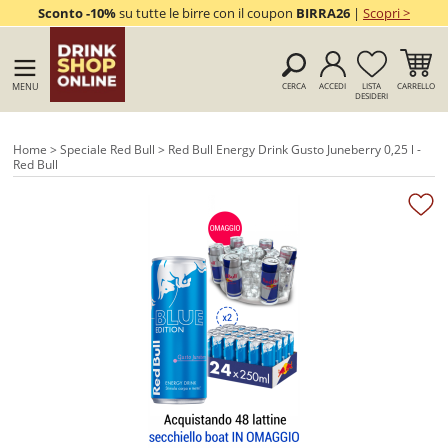
Sconto -10%
su tutte le birre con il coupon
BIRRA26
|
Scopri >
MENU
CERCA
ACCEDI
LISTA
CARRELLO
DESIDERI
Home
>
Speciale Red Bull
> Red Bull Energy Drink Gusto Juneberry 0,25 l -
Red Bull