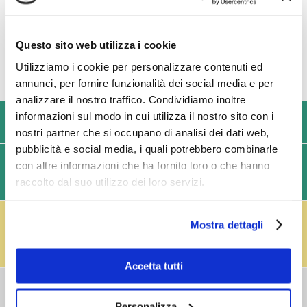
TI POTREBBE INTERESSARE ANCHE
Questo sito web utilizza i cookie
Utilizziamo i cookie per personalizzare contenuti ed
annunci, per fornire funzionalità dei social media e per
analizzare il nostro traffico. Condividiamo inoltre
informazioni sul modo in cui utilizza il nostro sito con i
USIAMO SOLO IMBALLAGGI RESISTENTI ED ECOLOGICI
nostri partner che si occupano di analisi dei dati web,
pubblicità e social media, i quali potrebbero combinarle
SPEDIZIONI VELOCI IN 24/48/72 ORE (GIORNI
con altre informazioni che ha fornito loro o che hanno
raccolto dal suo utilizzo dei loro servizi.
LAVORATIVI)
IL RESO FUSTI TI PREMIA!
Mostra dettagli
Effettua il reso dei vuoti dei fusti Perfect Draft
(almeno 3 fusti) e ricevi un buono da € 5,00 per ogni
fusto,
clicca qui
.
Accetta tutti
COSTI DI
SPEDIZIONE
Personalizza