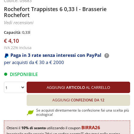
Codice: 05683
Rochefort Trappistes 6 0,33 l - Brasserie
Rochefort
Vedi recensioni
Capacità
: 0,33l
€ 4,10
IVA 22% inclusa
Paga in 3 rate senza interessi con PayPal
per acquisti da € 30 a € 2000
DISPONIBILE
AGGIUNGI
ARTICOLO
AL CARRELLO
AGGIUNGI
CONFEZIONE DA 12
Se acquisti direttamente la confezione fai una scelta più
ecologica!
BIRRA26
Ottieni il
10% di sconto
utilizzando il coupon
Inseriscilo nello spazio "Hai un codice sconto?" che trovi nella pagina