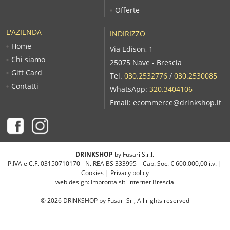
Offerte
L'AZIENDA
INDIRIZZO
Home
Via Edison, 1
Chi siamo
25075 Nave - Brescia
Gift Card
Tel.
030.2532776
/
030.2530085
Contatti
WhatsApp:
320.3404106
Email:
ecommerce@drinkshop.it
DRINKSHOP
by Fusari S.r.l.
P.IVA e C.F. 03150710170 - N. REA BS 333995 – Cap. Soc. € 600.000,00 i.v. |
Cookies
|
Privacy policy
web design:
Impronta siti internet Brescia
©
2026
DRINKSHOP by Fusari Srl, All rights reserved