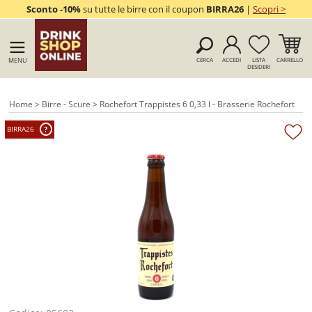
Sconto -10%
su tutte le birre con il coupon
BIRRA26
|
Scopri >
MENU
CERCA
ACCEDI
LISTA
CARRELLO
DESIDERI
Home
>
Birre - Scure
> Rochefort Trappistes 6 0,33 l - Brasserie Rochefort
BIRRA26