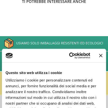
TI POTREBBE INTERESSARE ANCHE
USIAMO SOLO IMBALLAGGI RESISTENTI ED ECOLOGICI
SPEDIZIONI VELOCI IN 24/48/72 ORE (GIORNI
LAVORATIVI)
Questo sito web utilizza i cookie
IL RESO FUSTI TI PREMIA!
Utilizziamo i cookie per personalizzare contenuti ed
Effettua il reso dei vuoti dei fusti Perfect Draft
(almeno 3 fusti) e ricevi un buono da € 5,00 per ogni
annunci, per fornire funzionalità dei social media e per
fusto,
clicca qui
.
analizzare il nostro traffico. Condividiamo inoltre
informazioni sul modo in cui utilizza il nostro sito con i
COSTI DI
nostri partner che si occupano di analisi dei dati web,
SPEDIZIONE