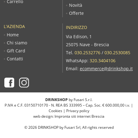
Carrello
Novità
Offerte
L'AZIENDA
INDIRIZZO
Home
Via Edison, 1
Chi siamo
25075 Nave - Brescia
Gift Card
Tel.
030.2532776
/
030.2530085
Contatti
WhatsApp:
320.3404106
Email:
ecommerce@drinkshop.it
DRINKSHOP
by Fusari S.r.l.
P.IVA e C.F. 03150710170 - N. REA BS 333995 – Cap. Soc. € 600.000,00 i.v. |
Cookies
|
Privacy policy
web design:
Impronta siti internet Brescia
©
2026
DRINKSHOP by Fusari Srl, All rights reserved