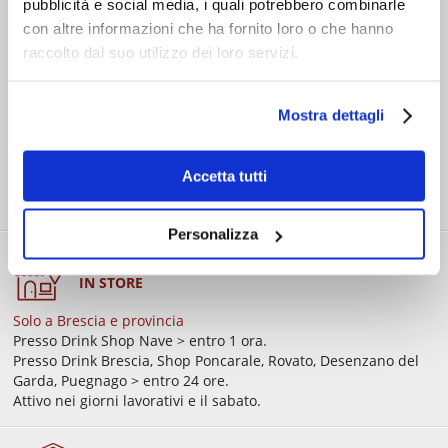
pubblicità e social media, i quali potrebbero combinarle
Consegna standard > € 6,90
con altre informazioni che ha fornito loro o che hanno
Isole > € 8,90
raccolto dal suo utilizzo dei loro servizi.
GRATIS
sopra € 59,00
Ordine minimo € 20,00
Spedizioni in 24/48/72 h (giorni lavorativi)
Mostra dettagli
Accetta tutti
Personalizza
RITIRO GRATIS
IN STORE
Solo a Brescia e provincia
Presso Drink Shop Nave > entro 1 ora.
Presso Drink Brescia, Shop Poncarale, Rovato, Desenzano del
Garda, Puegnago > entro 24 ore.
Attivo nei giorni lavorativi e il sabato.