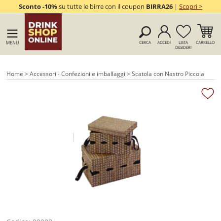
Sconto -10%
su tutte le birre con il coupon
BIRRA26
|
Scopri >
MENU
CERCA
ACCEDI
LISTA
CARRELLO
DESIDERI
Home
>
Accessori - Confezioni e imballaggi
> Scatola con Nastro Piccola