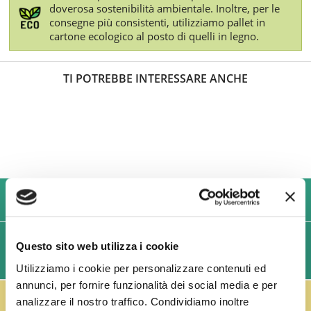
doverosa sostenibilità ambientale. Inoltre, per le
consegne più consistenti, utilizziamo pallet in
cartone ecologico al posto di quelli in legno.
TI POTREBBE INTERESSARE ANCHE
USIAMO SOLO IMBALLAGGI RESISTENTI ED ECOLOGICI
SPEDIZIONI VELOCI IN 24/48/72 ORE (GIORNI
Questo sito web utilizza i cookie
LAVORATIVI)
Utilizziamo i cookie per personalizzare contenuti ed
annunci, per fornire funzionalità dei social media e per
IL RESO FUSTI TI PREMIA!
analizzare il nostro traffico. Condividiamo inoltre
Effettua il reso dei vuoti dei fusti Perfect Draft