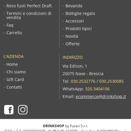
Reso fusti Perfect Draft
Bevande
Termini e condizioni di
Bottiglie regalo
vendita
Accessori
Faq
Prodotti tipici
Carrello
Novità
Offerte
L'AZIENDA
INDIRIZZO
Home
Via Edison, 1
Chi siamo
25075 Nave - Brescia
Gift Card
Tel.
030.2532776
/
030.2530085
Contatti
WhatsApp:
320.3404106
Email:
ecommerce@drinkshop.it
DRINKSHOP
by Fusari S.r.l.