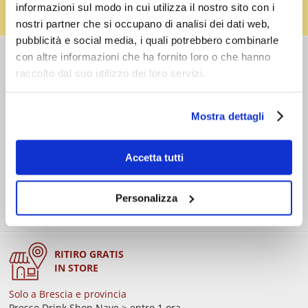
informazioni sul modo in cui utilizza il nostro sito con i
(almeno 3 fusti) e ricevi un buono da € 5,00 per ogni
fusto,
clicca qui
.
nostri partner che si occupano di analisi dei dati web,
pubblicità e social media, i quali potrebbero combinarle
con altre informazioni che ha fornito loro o che hanno
COSTI DI
SPEDIZIONE
raccolto dal suo utilizzo dei loro servizi.
Consegna standard > € 6,90
Isole > € 8,90
Mostra dettagli
GRATIS
sopra € 59,00
Ordine minimo € 20,00
Spedizioni in 24/48/72 h (giorni lavorativi)
Accetta tutti
Personalizza
RITIRO GRATIS
IN STORE
Solo a Brescia e provincia
Presso Drink Shop Nave > entro 1 ora.