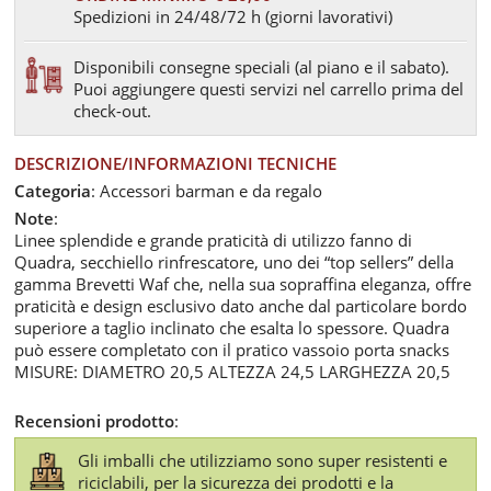
Spedizioni in 24/48/72 h (giorni lavorativi)
Disponibili consegne speciali (al piano e il sabato).
Puoi aggiungere questi servizi nel carrello prima del
check-out.
DESCRIZIONE/INFORMAZIONI TECNICHE
Categoria
: Accessori barman e da regalo
Note
:
Linee splendide e grande praticità di utilizzo fanno di
Quadra, secchiello rinfrescatore, uno dei “top sellers” della
gamma Brevetti Waf che, nella sua sopraffina eleganza, offre
praticità e design esclusivo dato anche dal particolare bordo
superiore a taglio inclinato che esalta lo spessore. Quadra
può essere completato con il pratico vassoio porta snacks
MISURE: DIAMETRO 20,5 ALTEZZA 24,5 LARGHEZZA 20,5
Recensioni prodotto
:
Gli imballi che utilizziamo sono super resistenti e
riciclabili, per la sicurezza dei prodotti e la