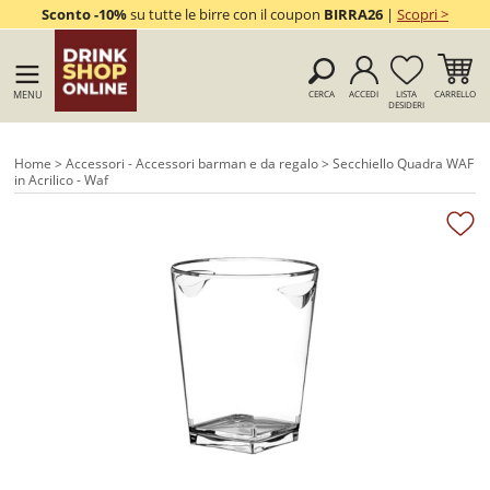
Sconto -10%
su tutte le birre con il coupon
BIRRA26
|
Scopri >
MENU
CERCA
ACCEDI
LISTA
CARRELLO
DESIDERI
Home
>
Accessori - Accessori barman e da regalo
> Secchiello Quadra WAF
in Acrilico - Waf