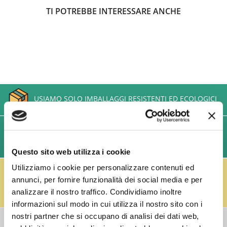
TI POTREBBE INTERESSARE ANCHE
USIAMO SOLO IMBALLAGGI RESISTENTI ED ECOLOGICI
SPEDIZIONI VELOCI IN 24/48/72 ORE (GIORNI
LAVORATIVI)
Questo sito web utilizza i cookie
IL RESO FUSTI TI PREMIA!
Utilizziamo i cookie per personalizzare contenuti ed
Effettua il reso dei vuoti dei fusti Perfect Draft
annunci, per fornire funzionalità dei social media e per
(almeno 3 fusti) e ricevi un buono da € 5,00 per ogni
analizzare il nostro traffico. Condividiamo inoltre
fusto,
clicca qui
.
informazioni sul modo in cui utilizza il nostro sito con i
nostri partner che si occupano di analisi dei dati web,
COSTI DI