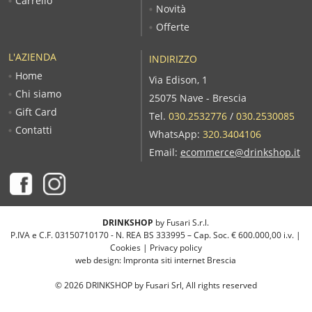
Carrello
Novità
Offerte
L'AZIENDA
INDIRIZZO
Home
Via Edison, 1
Chi siamo
25075 Nave - Brescia
Gift Card
Tel.
030.2532776
/
030.2530085
Contatti
WhatsApp:
320.3404106
Email:
ecommerce@drinkshop.it
DRINKSHOP
by Fusari S.r.l.
P.IVA e C.F. 03150710170 - N. REA BS 333995 – Cap. Soc. € 600.000,00 i.v. |
Cookies
|
Privacy policy
web design:
Impronta siti internet Brescia
©
2026
DRINKSHOP by Fusari Srl, All rights reserved