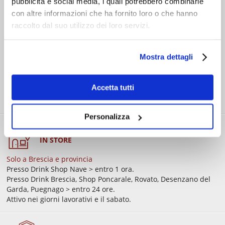
pubblicità e social media, i quali potrebbero combinarle
SPEDIZIONE
con altre informazioni che ha fornito loro o che hanno
Consegna standard > € 6,90
raccolto dal suo utilizzo dei loro servizi.
Isole > € 8,90
GRATIS
sopra € 59,00
Ordine minimo € 20,00
Mostra dettagli
Accetta tutti
Personalizza
RITIRO GRATIS
IN STORE
Solo a Brescia e provincia
Presso Drink Shop Nave > entro 1 ora.
Presso Drink Brescia, Shop Poncarale, Rovato, Desenzano del
Garda, Puegnago > entro 24 ore.
Attivo nei giorni lavorativi e il sabato.