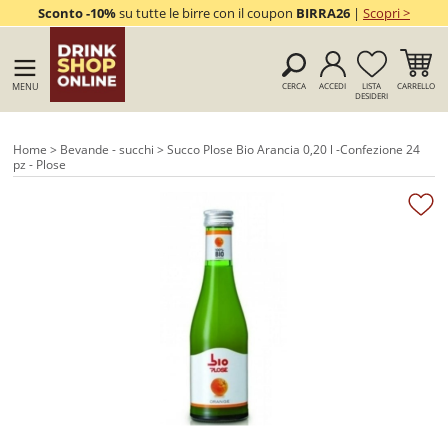
Sconto -10%
su tutte le birre con il coupon
BIRRA26
|
Scopri >
MENU
CERCA
ACCEDI
LISTA
CARRELLO
DESIDERI
Home
>
Bevande - succhi
> Succo Plose Bio Arancia 0,20 l -Confezione 24
pz - Plose