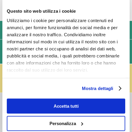
Questo sito web utilizza i cookie
Utilizziamo i cookie per personalizzare contenuti ed
annunci, per fornire funzionalità dei social media e per
USIAMO SOLO IMBALLAGGI RESISTENTI ED ECOLOGICI
analizzare il nostro traffico. Condividiamo inoltre
informazioni sul modo in cui utilizza il nostro sito con i
SPEDIZIONI VELOCI IN 24/48/72 ORE (GIORNI
nostri partner che si occupano di analisi dei dati web,
pubblicità e social media, i quali potrebbero combinarle
LAVORATIVI)
con altre informazioni che ha fornito loro o che hanno
IL RESO FUSTI TI PREMIA!
raccolto dal suo utilizzo dei loro servizi.
Effettua il reso dei vuoti dei fusti Perfect Draft
(almeno 3 fusti) e ricevi un buono da € 5,00 per ogni
fusto,
clicca qui
.
Mostra dettagli
COSTI DI
Accetta tutti
SPEDIZIONE
Consegna standard > € 6,90
Isole > € 8,90
Personalizza
GRATIS
sopra € 59,00