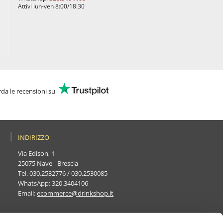
Attivi lun-ven 8:00/18:30
da le recensioni su
INDIRIZZO
Via Edison, 1
25075 Nave - Brescia
Tel.
030.2532776
/
030.2530085
WhatsApp:
320.3404106
Email:
ecommerce@drinkshop.it