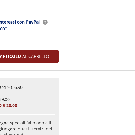
interessi con PayPal
2000
ARTICOLO
AL CARRELLO
rd > € 6,90
59,00
 € 20,00
gne speciali (al piano e il
giungere questi servizi nel
el check-out.