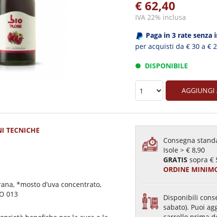
€ 62,40
IVA 22% inclusa
Paga in 3 rate senza 
per acquisti da € 30 a € 
DISPONIBILE
AGGIUNGI
I TECNICHE
Consegna standa
Isole > € 8,90
GRATIS
sopra € 
ORDINE MINIMO
rana, *mosto d’uva concentrato,
IO 013
Disponibili conse
sabato). Puoi ag
carrello prima d