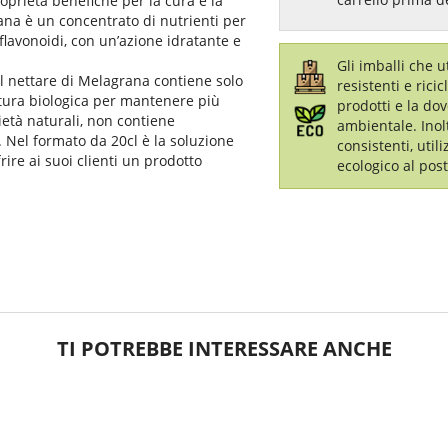
prietà benefiche per la cura e la
ana è un concentrato di nutrienti per
e flavonoidi, con un’azione idratante e
Gli imballi che 
 il nettare di Melagrana contiene solo
resistenti e ricic
ltura biologica per mantenere più
prodotti e la dov
ietà naturali, non contiene
ambientale. Inol
 Nel formato da 20cl è la soluzione
consistenti, util
rire ai suoi clienti un prodotto
ecologico al post
TI POTREBBE INTERESSARE ANCHE