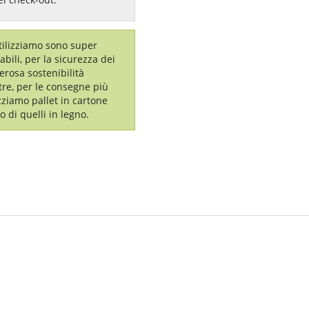
utilizziamo sono super
labili, per la sicurezza dei
erosa sostenibilità
tre, per le consegne più
izziamo pallet in cartone
o di quelli in legno.