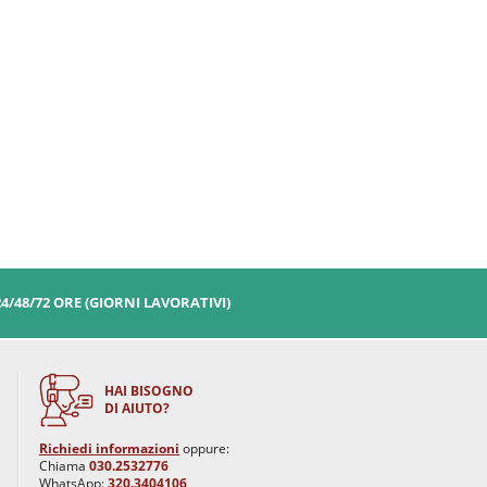
24/48/72 ORE (GIORNI LAVORATIVI)
HAI BISOGNO
DI AIUTO?
Richiedi informazioni
oppure:
Chiama
030.2532776
WhatsApp:
320.3404106