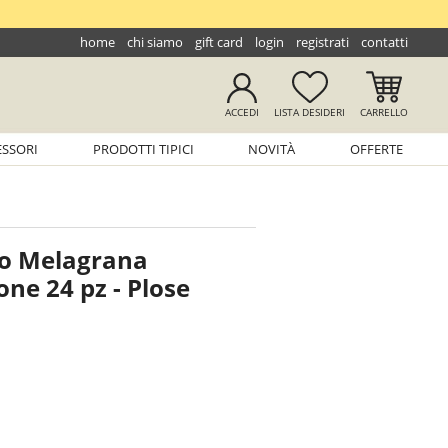
home
chi siamo
gift card
login
registrati
contatti
ACCEDI
LISTA
DESIDERI
CARRELLO
ESSORI
PRODOTTI TIPICI
NOVITÀ
OFFERTE
io Melagrana
one 24 pz - Plose