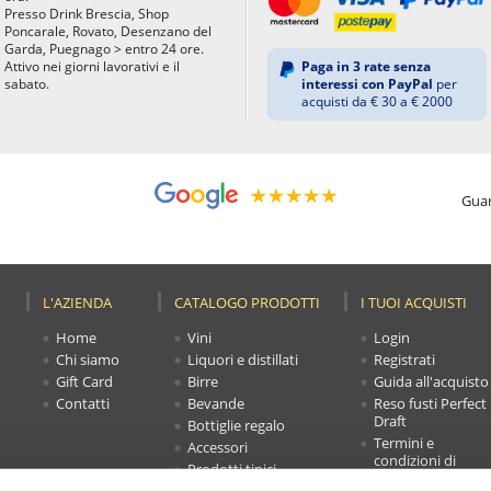
Presso Drink Brescia, Shop
Poncarale, Rovato, Desenzano del
Garda, Puegnago > entro 24 ore.
Attivo nei giorni lavorativi e il
Paga in 3 rate senza
sabato.
interessi con PayPal
per
acquisti da € 30 a € 2000
Guar
L'AZIENDA
CATALOGO PRODOTTI
I TUOI ACQUISTI
Home
Vini
Login
Chi siamo
Liquori e distillati
Registrati
Gift Card
Birre
Guida all'acquisto
Contatti
Bevande
Reso fusti Perfect
Draft
Bottiglie regalo
Termini e
Accessori
condizioni di
Prodotti tipici
vendita