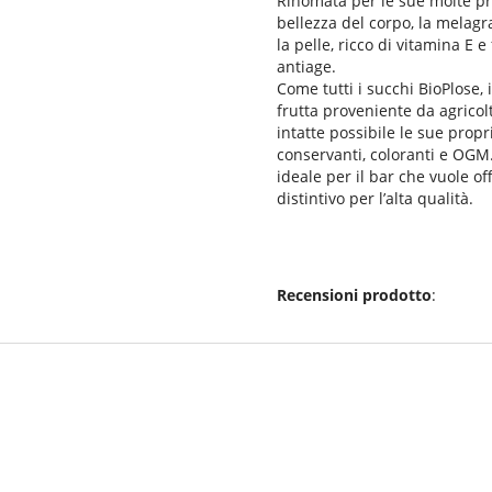
Rinomata per le sue molte pro
bellezza del corpo, la melagr
la pelle, ricco di vitamina E 
antiage.
Come tutti i succhi BioPlose,
frutta proveniente da agrico
intatte possibile le sue propr
conservanti, coloranti e OGM.
ideale per il bar che vuole off
distintivo per l’alta qualità.
Recensioni prodotto
: