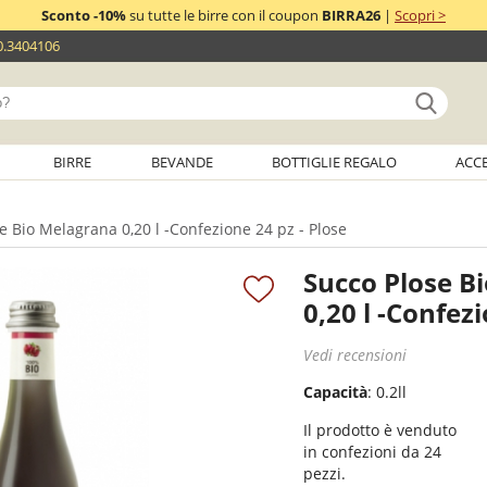
Sconto -10%
su tutte le birre con il coupon
BIRRA26
|
Scopri >
0.3404106
BIRRE
BEVANDE
BOTTIGLIE REGALO
ACC
e Bio Melagrana 0,20 l -Confezione 24 pz - Plose
Succo Plose B
0,20 l -Confezi
Vedi recensioni
Capacità
: 0.2ll
Il prodotto è venduto
in confezioni da 24
pezzi.