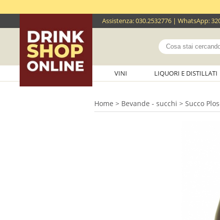
Assistenza
:
030.2532776
| WhatsApp:
32
VINI
LIQUORI E DISTILLATI
Home
>
Bevande - succhi
> Succo Plos