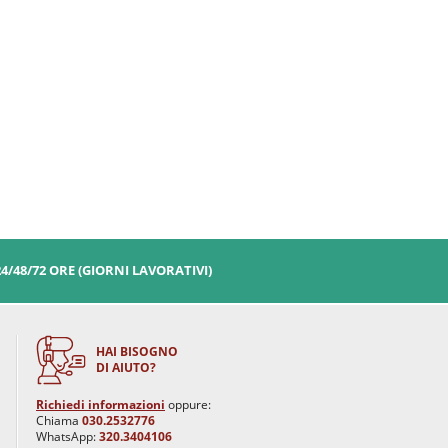
24/48/72 ORE (GIORNI LAVORATIVI)
HAI BISOGNO
DI AIUTO?
Richiedi informazioni
oppure:
Chiama
030.2532776
WhatsApp:
320.3404106