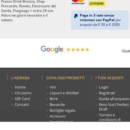
Presso Drink Brescia, Shop
Poncarale, Rovato, Desenzano del
Garda, Puegnago > entro 24 ore.
Attivo nei giorni lavorativi e il
Paga in 3 rate senza
sabato.
interessi con PayPal
per
acquisti da € 30 a € 2000
Guar
L'AZIENDA
CATALOGO PRODOTTI
I TUOI ACQUISTI
Home
Vini
Login
Chi siamo
Liquori e distillati
Registrati
Gift Card
Birre
Guida all'acquisto
Contatti
Bevande
Reso fusti Perfect
Draft
Bottiglie regalo
Termini e
Accessori
condizioni di
Prodotti tipici
vendita
Novità