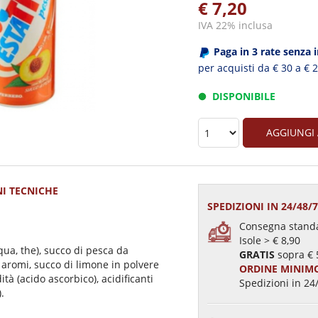
€ 7,20
IVA 22% inclusa
Paga in 3 rate senza 
per acquisti da € 30 a € 
DISPONIBILE
AGGIUNGI
I TECNICHE
SPEDIZIONI IN 24/48/
Consegna standa
Isole > € 8,90
cqua, the), succo di pesca da
GRATIS
sopra € 
 aromi, succo di limone in polvere
ORDINE MINIMO
ità (acido ascorbico), acidificanti
Spedizioni in 24/
).