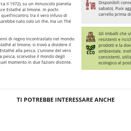
Disponibili conse
rca il 1972), su un minuscolo pianeta
sabato). Puoi ag
sce
Estathé al limone. In pochi
carrello prima d
ell’incontro, tra il vero infuso di
 sarebbe nato solo un the, ma un Thé
Gli imballi che 
anni di regno incontrastato nel mondo
resistenti e ricic
athé al limone, si trovò a dividere il
prodotti e la dov
Estathé alla pesca.
L’unione del vero
ambientale. Inol
la pesca, sconvolse il mondo degli
consistenti, util
 quel momento in due fazioni distinte.
ecologico al post
TI POTREBBE INTERESSARE ANCHE