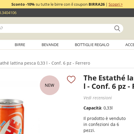
Sconto -10%
su tutte le birre con il coupon
BIRRA26
|
Scopri >
0.3404106
BIRRE
BEVANDE
BOTTIGLIE REGALO
ACC
thé lattina pesca 0,33 l - Conf. 6 pz - Ferrero
The Estathé la
l - Conf. 6 pz -
Vedi recensioni
Capacità
: 0,33l
Il prodotto è venduto
in confezioni da 6
pezzi.