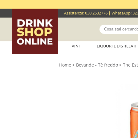
Assistenza
:
030.2532776
| WhatsApp:
32
VINI
LIQUORI E DISTILLATI
Home
>
Bevande - Tè freddo
> The Esta