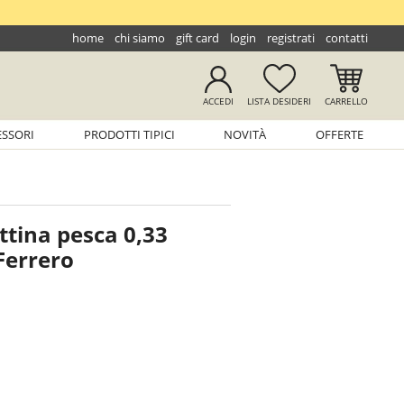
home
chi siamo
gift card
login
registrati
contatti
ACCEDI
LISTA
DESIDERI
CARRELLO
ESSORI
PRODOTTI TIPICI
NOVITÀ
OFFERTE
ttina pesca 0,33
 Ferrero