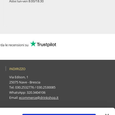
Attivi lun-ven 8:00/18:30
da le recensioni su
INDIRIZZO
Via Edison, 1
25075 Nave - Brescia
Tel.
030.2532776
/
030.2530085
WhatsApp:
320.3404106
Email:
ecommerce@drinkshop.it