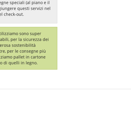
gne speciali (al piano e il
giungere questi servizi nel
el check-out.
utilizziamo sono super
labili, per la sicurezza dei
erosa sostenibilità
tre, per le consegne più
izziamo pallet in cartone
o di quelli in legno.