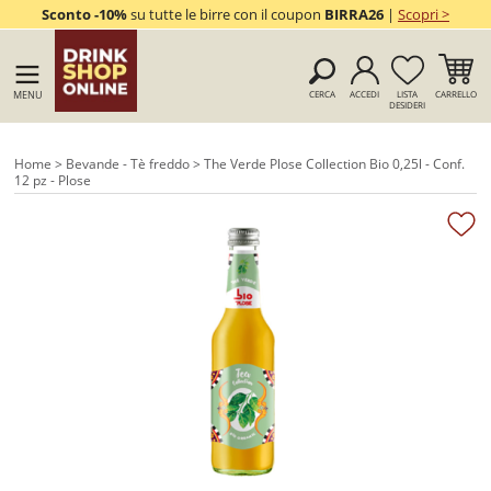
Sconto -10%
su tutte le birre con il coupon
BIRRA26
|
Scopri >
MENU
CERCA
ACCEDI
LISTA
CARRELLO
DESIDERI
Home
>
Bevande - Tè freddo
> The Verde Plose Collection Bio 0,25l - Conf.
12 pz - Plose