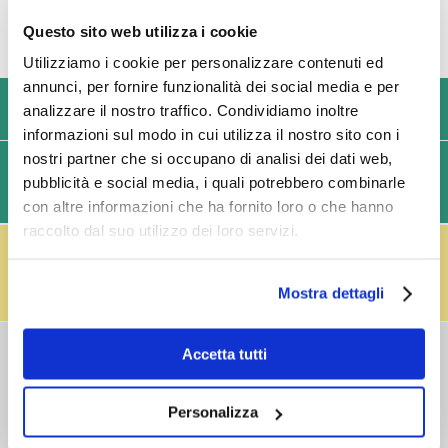
Questo sito web utilizza i cookie
Utilizziamo i cookie per personalizzare contenuti ed
annunci, per fornire funzionalità dei social media e per
USIAMO SOLO IMBALLAGGI RESISTENTI ED ECOLOGICI
analizzare il nostro traffico. Condividiamo inoltre
informazioni sul modo in cui utilizza il nostro sito con i
nostri partner che si occupano di analisi dei dati web,
SPEDIZIONI VELOCI IN 24/48/72 ORE (GIORNI
pubblicità e social media, i quali potrebbero combinarle
LAVORATIVI)
con altre informazioni che ha fornito loro o che hanno
raccolto dal suo utilizzo dei loro servizi.
IL RESO FUSTI TI PREMIA!
Effettua il reso dei vuoti dei fusti Perfect Draft
(almeno 3 fusti) e ricevi un buono da € 5,00 per ogni
Mostra dettagli
fusto,
clicca qui
.
COSTI DI
Accetta tutti
SPEDIZIONE
Consegna standard > € 6,90
Personalizza
Isole > € 8,90
GRATIS
sopra € 59,00