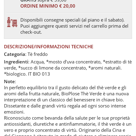
ORDINE MINIMO € 20,00
Disponibili consegne speciali (al piano e il sabato).
Puoi aggiungere questi servizi nel carrello prima del
check-out.
DESCRIZIONE/INFORMAZIONI TECNICHE
Categoria
: Tè freddo
Ingredienti
: Acqua, *mosto d’uva concentrato, *estratto di tè
verde, *succo di limone da concentrato, *aromi naturali.
*biologico. IT BIO 013
Note
:
In perfetto equilibrio tra il gusto delicato del thè verde e gli
aromi della frutta naturale, BioPlose Thè Verde è una nuova
interpretazione di un classico del benessere in chiave bio.
Dissetante e dalle grandi virtù regala ad ogni sorso intense
emozioni.
Riconosciuto come bevanda della salute per le sue proprietà
antiossidanti, diuretiche e antinfiammatorie, il thè verde è un
vero e proprio concentrato di virtù. Originario della Cina e
del Giappone è ritenuto in grado di aiutare a eliminare scorie