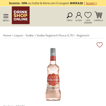
Sconto -10%
su tutte le birre con il coupon
BIRRA26
|
Scopri >
MENU
CERCA
ACCEDI
LISTA
CARRELLO
DESIDERI
Home
>
Liquori - Vodka
> Vodka Keglevich Pesca 0,70 l - Keglevich