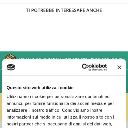
TI POTREBBE INTERESSARE ANCHE
USIAMO SOLO IMBALLAGGI RESISTENTI ED ECOLOGICI
SPEDIZIONI VELOCI IN 24/48/72 ORE (GIORNI
LAVORATIVI)
Questo sito web utilizza i cookie
Utilizziamo i cookie per personalizzare contenuti ed
IL RESO FUSTI TI PREMIA!
annunci, per fornire funzionalità dei social media e per
Effettua il reso dei vuoti dei fusti Perfect Draft
(almeno 3 fusti) e ricevi un buono da € 5,00 per ogni
analizzare il nostro traffico. Condividiamo inoltre
fusto,
clicca qui
.
informazioni sul modo in cui utilizza il nostro sito con i
nostri partner che si occupano di analisi dei dati web,