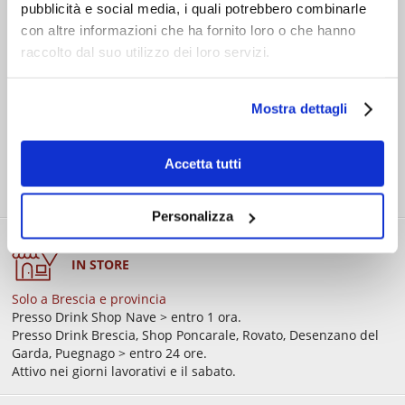
COSTI DI
pubblicità e social media, i quali potrebbero combinarle
SPEDIZIONE
con altre informazioni che ha fornito loro o che hanno
Consegna standard > € 6,90
raccolto dal suo utilizzo dei loro servizi.
Isole > € 8,90
GRATIS
sopra € 59,00
Ordine minimo € 20,00
Mostra dettagli
Accetta tutti
Personalizza
RITIRO GRATIS
IN STORE
Solo a Brescia e provincia
Presso Drink Shop Nave > entro 1 ora.
Presso Drink Brescia, Shop Poncarale, Rovato, Desenzano del
Garda, Puegnago > entro 24 ore.
Attivo nei giorni lavorativi e il sabato.