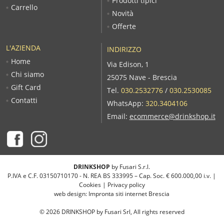
Prodotti tipici
Carrello
Novità
Offerte
L'AZIENDA
INDIRIZZO
Home
Via Edison, 1
Chi siamo
25075 Nave - Brescia
Gift Card
Tel.
030.2532776
/
030.2530085
Contatti
WhatsApp:
320.3404106
Email:
ecommerce@drinkshop.it
DRINKSHOP
by Fusari S.r.l.
P.IVA e C.F. 03150710170 - N. REA BS 333995 – Cap. Soc. € 600.000,00 i.v. |
Cookies
|
Privacy policy
web design:
Impronta siti internet Brescia
©
2026
DRINKSHOP by Fusari Srl, All rights reserved