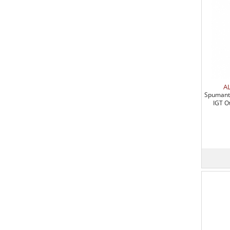
A
Spumante
IGT O