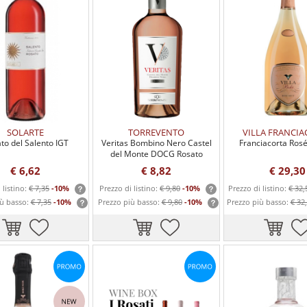
SOLARTE
TORREVENTO
VILLA FRANCI
to del Salento IGT
Veritas Bombino Nero Castel
Franciacorta Ros
del Monte DOCG Rosato
Torrevento
€ 6,62
€ 8,82
€ 29,30
 listino:
€ 7,35
-10%
Prezzo di listino:
€ 9,80
-10%
Prezzo di listino:
€ 32,
iù basso:
€ 7,35
-10%
Prezzo più basso:
€ 9,80
-10%
Prezzo più basso:
€ 32