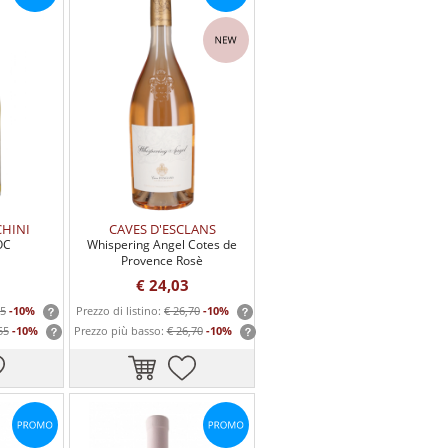
CHINI
CAVES D'ESCLANS
OC
Whispering Angel Cotes de
Provence Rosè
€ 24,03
55
-10%
Prezzo di listino:
€ 26,70
-10%
55
-10%
Prezzo più basso:
€ 26,70
-10%