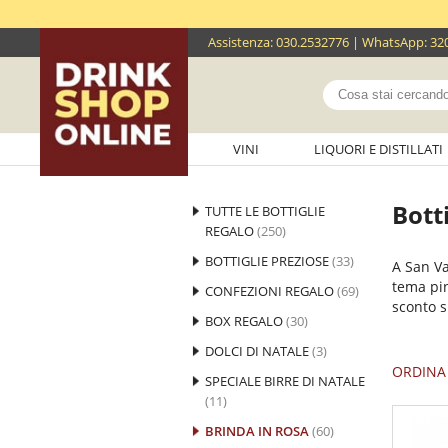
Assistenza
:
030.2532776
| WhatsApp:
32
VINI
LIQUORI E DISTILLATI
Bott
TUTTE LE BOTTIGLIE
REGALO
(250)
BOTTIGLIE PREZIOSE
(33)
A San Va
tema pin
CONFEZIONI REGALO
(69)
sconto s
BOX REGALO
(30)
DOLCI DI NATALE
(3)
ORDINA 
SPECIALE BIRRE DI NATALE
(11)
BRINDA IN ROSA
(60)