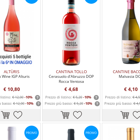
ALTÙRIS
CANTINA TOLLO
CANTINE BAC
k Wine IGP Alturis
Cerasuolo d'Abruzzo DOP
Malvasia D
Rocca Ventosa
€ 10,80
€ 4,68
€ 4,10
listino:
€ 12,00
-10%
Prezzo di listino:
€ 5,20
-10%
Prezzo di listino:
€ 4,
ù basso:
€ 12,00
-10%
Prezzo più basso:
€ 5,20
-10%
Prezzo più basso:
€ 4,