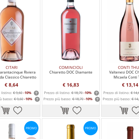
CITARI
COMINCIOLI
CONTI TH
arantacinque Riviera
Chiaretto DOC Diamante
Valtenesi DOC Ch
da Classico Chiaretto
Micaela Conti
DOC Citari
€ 8,64
€ 16,83
€ 13,14
 listino:
€ 9,60
-10%
Prezzo di listino:
€ 18,70
-10%
Prezzo di listino:
€ 14,
iù basso:
€ 9,60
-10%
Prezzo più basso:
€ 18,70
-10%
Prezzo più basso:
€ 14