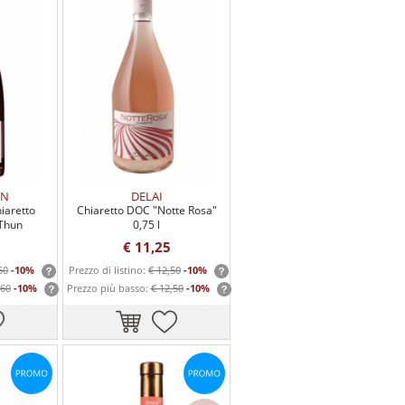
UN
DELAI
iaretto
Chiaretto DOC "Notte Rosa"
 Thun
0,75 l
€ 11,25
60
-10%
Prezzo di listino:
€ 12,50
-10%
,60
-10%
Prezzo più basso:
€ 12,50
-10%