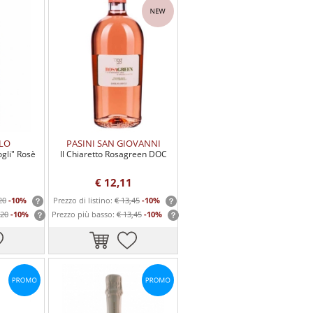
LO
PASINI SAN GIOVANNI
gli" Rosè
Il Chiaretto Rosagreen DOC
€ 12,11
20
-10%
Prezzo di listino:
€ 13,45
-10%
,20
-10%
Prezzo più basso:
€ 13,45
-10%