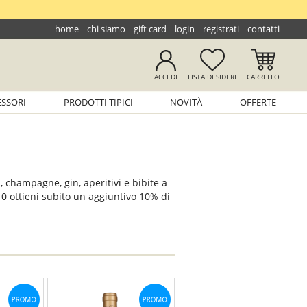
home
chi siamo
gift card
login
registrati
contatti
ACCEDI
LISTA
DESIDERI
CARRELLO
ESSORI
PRODOTTI TIPICI
NOVITÀ
OFFERTE
, champagne, gin, aperitivi e bibite a
10 ottieni subito un aggiuntivo 10% di