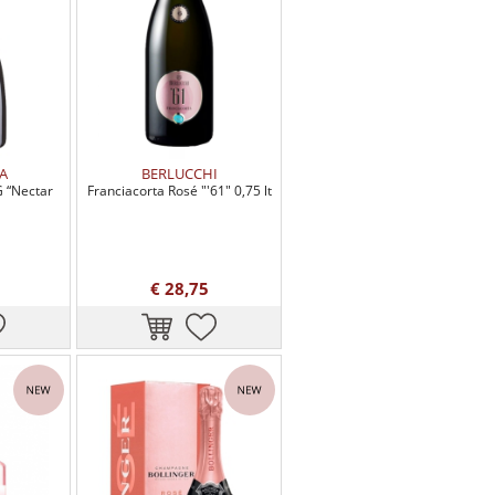
A
BERLUCCHI
 “Nectar
Franciacorta Rosé "'61" 0,75 lt
€ 28,75