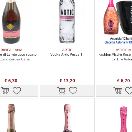
LBINEA CANALI
ARTIC
ASTORIA
 di Lambrusco rosato
Vodka Artic Pesca 1 l
Fashion Victim Ros
ttocentorosa Canali
Ex. Dry Asto
€ 6,30
€ 13,20
€ 6,70