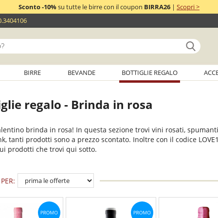
Sconto -10%
su tutte le birre con il coupon
BIRRA26
|
Scopri >
0.3404106
BIRRE
BEVANDE
BOTTIGLIE REGALO
ACC
iglie regalo - Brinda in rosa
lentino brinda in rosa! In questa sezione trovi vini rosati, spumanti
k, tanti prodotti sono a prezzo scontato. Inoltre con il codice LOVE
ui prodotti che trovi qui sotto.
PER: