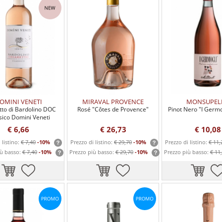
OMINI VENETI
MIRAVAL PROVENCE
MONSUPEL
tto di Bardolino DOC
Rosé "Côtes de Provence"
Pinot Nero "I Germo
sico Domini Veneti
€ 6,66
€ 26,73
€ 10,08
 listino:
€ 7,40
-10%
Prezzo di listino:
€ 29,70
-10%
Prezzo di listino:
€ 11,
iù basso:
€ 7,40
-10%
Prezzo più basso:
€ 29,70
-10%
Prezzo più basso:
€ 11