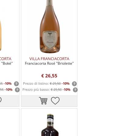
ACORTA
VILLA FRANCIACORTA
é "Boké"
Franciacorta Rosé "Briolette"
€ 26,55
55
-10%
Prezzo di listino:
€ 29,50
-10%
,55
-10%
Prezzo più basso:
€ 29,50
-10%