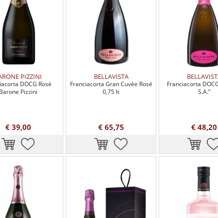
ARONE PIZZINI
BELLAVISTA
BELLAVIST
iacorta DOCG Rosè
Franciacorta Gran Cuvée Rosé
Franciacorta DOCG
Barone Pizzini
0,75 lt
S.A.”
€ 39,00
€ 65,75
€ 48,20