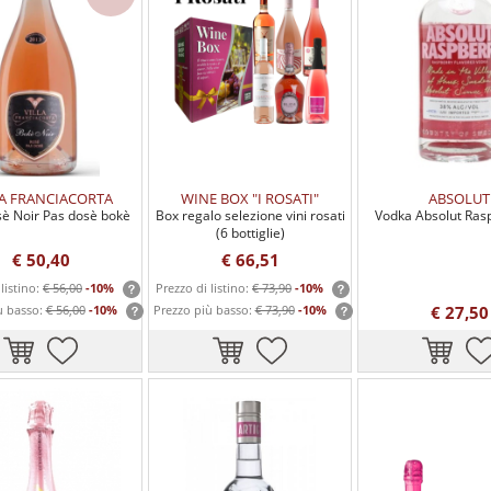
LA FRANCIACORTA
WINE BOX "I ROSATI"
ABSOLUT
osè Noir Pas dosè bokè
Box regalo selezione vini rosati
Vodka Absolut Rasp
(6 bottiglie)
€ 50,40
€ 66,51
listino:
€ 56,00
-10%
Prezzo di listino:
€ 73,90
-10%
ù basso:
€ 56,00
-10%
Prezzo più basso:
€ 73,90
-10%
€ 27,50